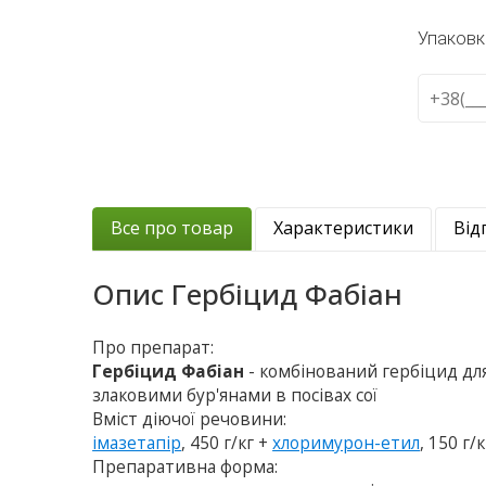
Упаковк
Все про товар
Характеристики
Від
Опис
Гербіцид Фабіан
Про препарат:
Гербіцид Фабіан
- комбінований гербіцид дл
злаковими бур'янами в посівах сої
Вміст діючої речовини:
імазетапір
, 450 г/кг +
хлоримурон-етил
, 150 г/к
Препаративна форма: