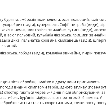
у бур'яни: амброзія полинолиста, осот польовий, галінсог
, сухоребрик (види), кучерявець Софії, нетреба (види), зі
 кохія вінична, жовтозілля звичайне, лутига (види), лисохв
, вівсюг польовий, кульбаба лікарська, грицики звичайні
едька дика, пальчатка кров'яна, смикавець (види), шперг
н чорний;
лікарська, лобода (види), комеліна звичайна, пирій повзу
 годин після обробки, і майже відразу вони припиняють
ої погоди видимі симптоми гербіцидного впливу (повна з
ів) спостерігаються через 5-7 днів після обприскування, за
 загибель бур'янів відбувається протягом 3-4 тижнів. У
ля обробки листки стають хлоротичними, точки росту пост