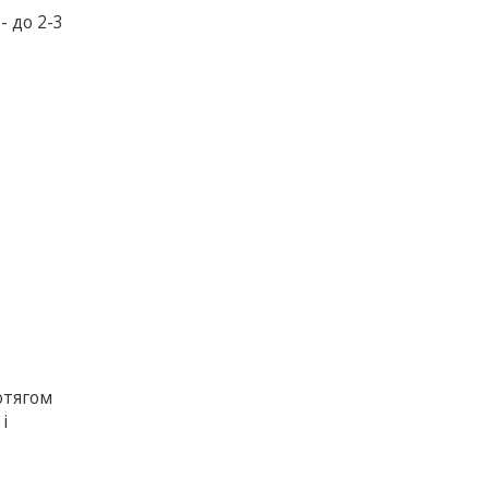
- до 2-3
отягом
і