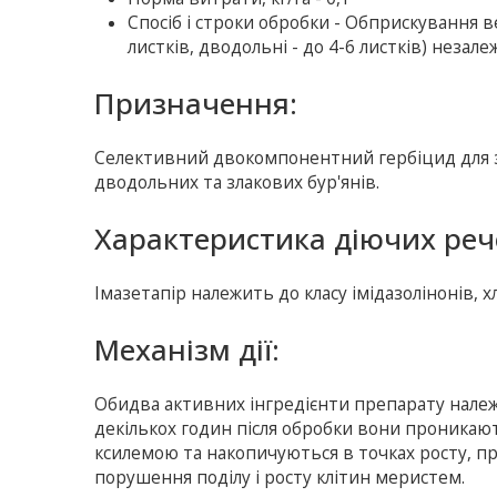
Спосіб і строки обробки - Обприскування ве
листків, дводольні - до 4-6 листків) незал
Призначення:
Селективний двокомпонентний гербіцид для зах
дводольних та злакових бур'янів.
Характеристика діючих реч
Імазетапір належить до класу імідазолінонів, 
Механізм дії:
Обидва активних інгредієнти препарату належ
декількох годин після обробки вони проникают
ксилемою та накопичуються в точках росту, п
порушення поділу і росту клітин меристем.