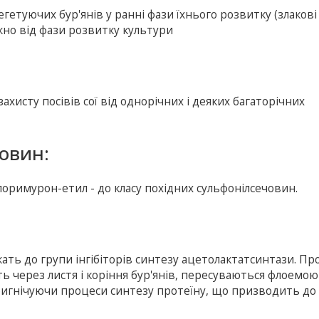
гетуючих бур'янів у ранні фази їхнього розвитку (злакові 
ежно від фази розвитку культури
исту посівів сої від однорічних і деяких багаторічних
овин:
хлоримурон-етил - до класу похідних сульфонілсечовин.
ать до групи інгібіторів синтезу ацетолактатсинтази. Пр
ь через листя і коріння бур'янів, пересуваються флоемою 
ригнічуючи процеси синтезу протеїну, що призводить до