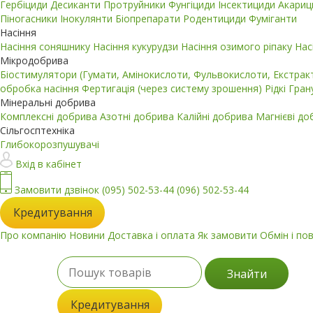
Гербіциди
Десиканти
Протруйники
Фунгіциди
Інсектициди
Акари
Піногасники
Інокулянти
Біопрепарати
Родентициди
Фуміганти
Насіння
Насіння соняшнику
Насіння кукурудзи
Насіння озимого ріпаку
Нас
Мікродобрива
Біостимулятори (Гумати, Амінокислоти, Фульвокислоти, Екстра
обробка насіння
Фертигація (через систему зрошення)
Рідкі
Гран
Мінеральні добрива
Комплексні добрива
Азотні добрива
Калійні добрива
Магнієві д
Сільгосптехніка
Глибокорозпушувачі
Вхід в кабінет
Замовити дзвінок
(095) 502-53-44
(096) 502-53-44
Кредитування
Про компанію
Новини
Доставка і оплата
Як замовити
Обмін і по
Знайти
Кредитування