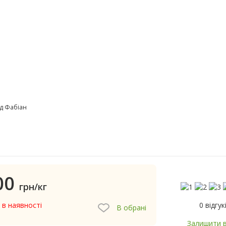
д Фабіан
00
грн/кг
0 відгук
 в наявності
В обрані
Залишити в