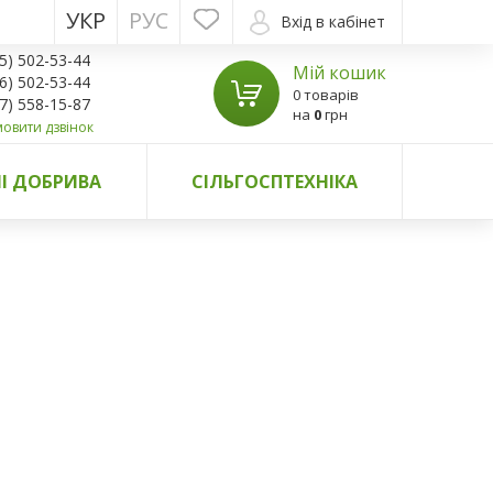
УКР
РУС
Вхід в кабінет
5) 502-53-44
Мій кошик
6) 502-53-44
0 товарів
7) 558-15-87
на
0
грн
овити дзвінок
І ДОБРИВА
СІЛЬГОСПТЕХНІКА