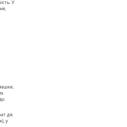
ість. У
ня,
машки,
их
 до
ат діє
), у