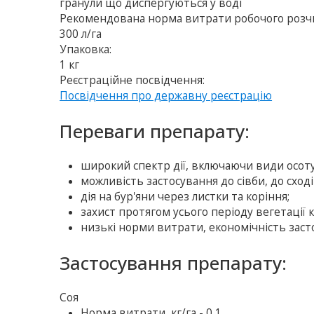
гранули що диспергуються у воді
Рекомендована норма витрати робочого розч
300 л/га
Упаковка:
1 кг
Реєстраційне посвідчення:
Посвідчення про державну реєстрацію
Переваги препарату:
широкий спектр дії, включаючи види осот
можливість застосування до сівби, до сході
дія на бур'яни через листки та коріння;
захист протягом усього періоду вегетації 
низькі норми витрати, економічність заст
Застосування препарату:
Соя
Норма витрати, кг/га - 0,1