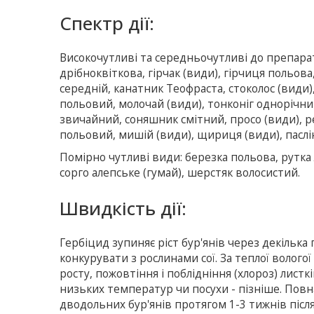
Спектр дії:
Високочутливі та середньочутливі
до препарат
дрібноквіткова, гірчак (види), гірчиця польова
середній, канатник Теофраста, стоколос (види),
польовий, молочай (види), тонконіг однорічний
звичайний, соняшник смітний, просо (види), р
польовий, мишій (види), щириця (види), паслі
Помірно чутливі види: березка польова, рутка 
сорго алепське (гумай), шерстяк волосистий.
Швидкість дії:
Гербіцид зупиняє ріст бур'янів через декілька
конкурувати з рослинами сої. За теплої волог
росту, пожовтіння і поблідніння (хлороз) листк
низьких температур чи посухи - пізніше. Повна
дводольних бур'янів протягом 1-3 тижнів піс