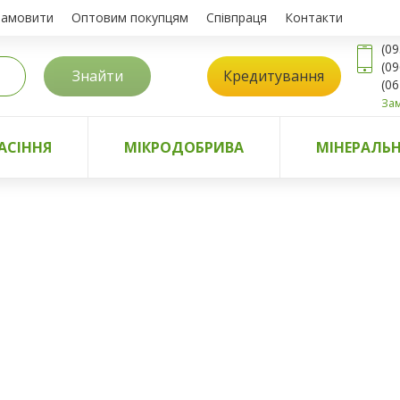
замовити
Оптовим покупцям
Співпраця
Контакти
(09
(09
Знайти
Кредитування
(06
Зам
АСІННЯ
МІКРОДОБРИВА
МІНЕРАЛЬН