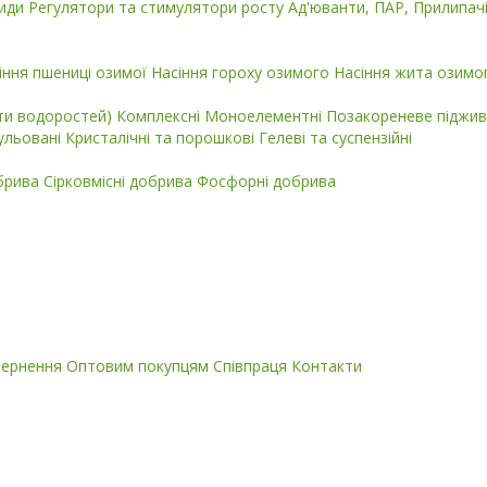
циди
Регулятори та стимулятори росту
Ад'юванти, ПАР, Прилипач
іння пшениці озимої
Насіння гороху озимого
Насіння жита озимо
кти водоростей)
Комплексні
Моноелементні
Позакореневе піджив
ульовані
Кристалічні та порошкові
Гелеві та суспензійні
обрива
Сірковмісні добрива
Фосфорні добрива
вернення
Оптовим покупцям
Співпраця
Контакти