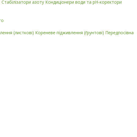
і
Стабілізатори азоту
Кондиціонери води та pH-коректори
го
лення (листкові)
Кореневе підживлення (ґрунтові)
Передпосівна