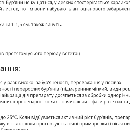
 Бур'яни не кущаться, у деяких спостерігається карликов
й листок, потім вони набувають антоціанового забарвлен
ини 1-1,5 см, також гинуть.
нів протягом усього періоду вегетації.
вання:
 разі: високої забур'яненості, переважання у посівах
вності перерослих бур'янів (підмаренник чіпкий, види ро
. Найкраща дія препарату досягається за обробки однорічн
орічних коренепаросткових - починаючи з фази розетки та
о 25°С. Коли відбувається активний ріст бур'янів, препар
в ті дні, коли прогнозують нічні приморозки (і після них