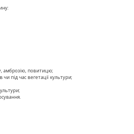
ину:
у, амброзію, повитицю;
в чи під час вегетації культури;
культури;
осування.