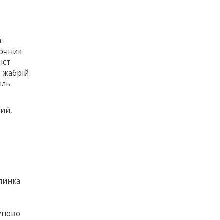
а
рочник
іст
, жабрій
ель
чий,
упинка
упово