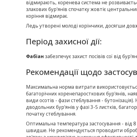
відмирають, коренева система не розвивається.
злакових бур'янів спочатку жовтіє центральни
коріння відмирає.
Ледь утворені молоді корінчики, досягши довж
Період захисної дії:
Фабіан
забезпечує захист посівів сої від бур'я
Рекомендації щодо застосу
Максимальна норма витрати використовується у
багаторічних коренепаросткових бур'янів, ная
види осотів - фази стеблування - бутонізація)
дводольних бур'янів у фазі 3-5 листків, багат
початку стеблування.
Оптимальна температура застосування - від 8 д
швидше. Не рекомендується проводити обробку 