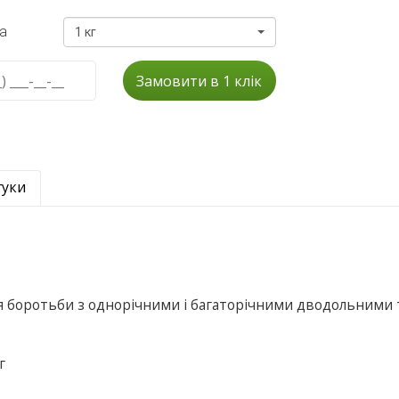
а
1 кг
Замовити в 1 клік
гуки
я боротьби з однорічними і багаторічними дводольними 
г