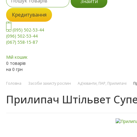
Знайти
Кредитування
(095) 502-53-44
(096) 502-53-44
(067) 558-15-87
Мій кошик
0 товарів
на
0
грн
Головна
Засоби захисту рослин
Ад'юванти, ПАР, Прилипачі
П
Прилипач Штільвет Суп