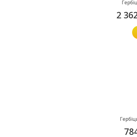
Гербі
2 36
Гербіц
78