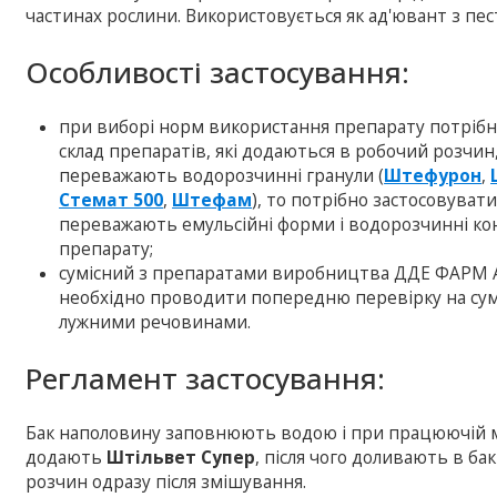
частинах рослини. Використовується як ад'ювант з пе
Особливості застосування:
при виборі норм використання препарату потрібн
склад препаратів, які додаються в робочий розчин,
переважають водорозчинні гранули (
Штефурон
,
Стемат 500
,
Штефам
), то потрібно застосовува
переважають емульсійні форми і водорозчинні к
препарату;
сумісний з препаратами виробництва ДДЕ ФАРМ А
необхідно проводити попередню перевірку на сумі
лужними речовинами.
Регламент застосування:
Бак наполовину заповнюють водою і при працюючій м
додають
Штільвет Супер
, після чого доливають в б
розчин одразу після змішування.