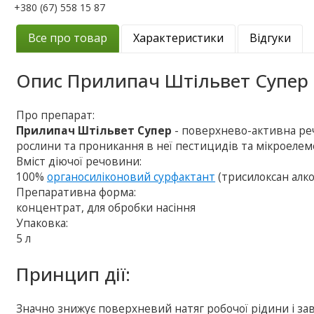
+380 (67) 558 15 87
Все про товар
Характеристики
Відгуки
Опис
Прилипач Штільвет Супер
Про препарат:
Прилипач Штільвет Супер
- поверхнево-активна ре
рослини та проникання в неї пестицидів та мікроелем
Вміст діючої речовини:
100%
органосиліконовий сурфактант
(трисилоксан алко
Препаративна форма:
концентрат, для обробки насіння
Упаковка:
5 л
Принцип дії:
Значно знижує поверхневий натяг робочої рідини і за