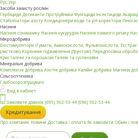
Рус
Укр
Засоби захисту рослин
Гербіциди
Десиканти
Протруйники
Фунгіциди
Інсектициди
Акари
Стабілізатори азоту
Кондиціонери води та pH-коректори
Пінога
Насіння
Насіння соняшнику
Насіння кукурудзи
Насіння озимого ріпаку
Нас
Мікродобрива
Біостимулятори (Гумати, Амінокислоти, Фульвокислоти, Екстра
(листкові)
Кореневе підживлення (ґрунтові)
Передпосівна обробк
Кристалічні та порошкові
Гелеві та суспензійні
Мінеральні добрива
Комплексні добрива
Азотні добрива
Калійні добрива
Магнієві д
Сільгосптехніка
Глибокорозпушувачі
Вхід в кабінет
Замовити дзвінок
(095) 502-53-44
(096) 502-53-44
Кредитування
Про компанію
Новини
Доставка і оплата
Як замовити
Обмін і по