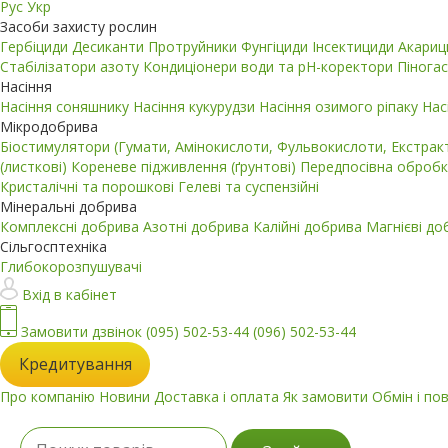
Рус
Укр
Засоби захисту рослин
Гербіциди
Десиканти
Протруйники
Фунгіциди
Інсектициди
Акари
Стабілізатори азоту
Кондиціонери води та pH-коректори
Пінога
Насіння
Насіння соняшнику
Насіння кукурудзи
Насіння озимого ріпаку
Нас
Мікродобрива
Біостимулятори (Гумати, Амінокислоти, Фульвокислоти, Екстра
(листкові)
Кореневе підживлення (ґрунтові)
Передпосівна обробк
Кристалічні та порошкові
Гелеві та суспензійні
Мінеральні добрива
Комплексні добрива
Азотні добрива
Калійні добрива
Магнієві д
Сільгосптехніка
Глибокорозпушувачі
Вхід в кабінет
Замовити дзвінок
(095) 502-53-44
(096) 502-53-44
Кредитування
Про компанію
Новини
Доставка і оплата
Як замовити
Обмін і по