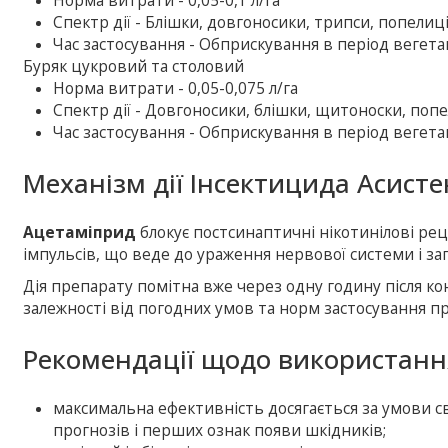
Норма витрати - 0,05-0,1 л/га
Спектр дії - Блішки, довгоносики, трипси, попелиці
Час застосування - Обприскування в період вегетац
Буряк цукровий та столовий
Норма витрати - 0,05-0,075 л/га
Спектр дії - Довгоносики, блішки, щитоноски, поп
Час застосування - Обприскування в період вегетац
Механізм дії Інсектицида Асисте
Ацетаміприд
блокує постсинаптичні нікотинілові р
імпульсів, що веде до ураження нервової системи і заг
Дія препарату помітна вже через одну годину після кон
залежності від погодних умов та норм застосування п
Рекомендації щодо використанн
максимальна ефективність досягається за умови с
прогнозів і перших ознак появи шкідників;