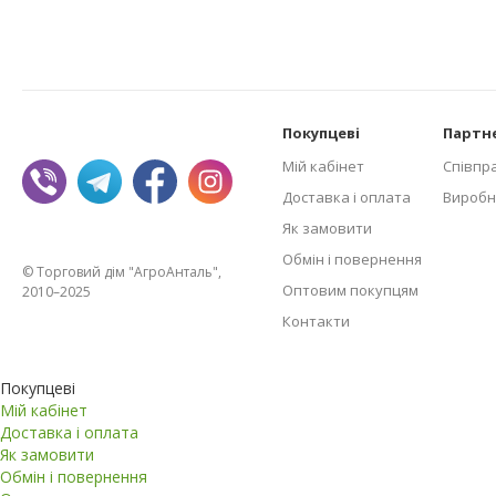
Покупцеві
Партн
Мій кабінет
Співпр
Доставка і оплата
Виробн
Як замовити
Обмін і повернення
© Торговий дім "АгроАнталь",
Оптовим покупцям
2010–2025
Контакти
Покупцеві
Мій кабінет
Доставка і оплата
Як замовити
Обмін і повернення