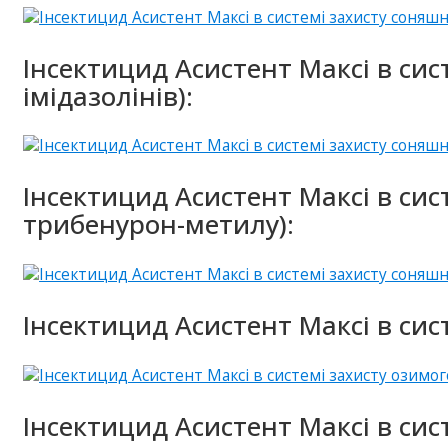
Інсектицид Асистент Максі в сис
імідазолінів):
Інсектицид Асистент Максі в сис
трибенурон-метилу):
Інсектицид Асистент Максі в сис
Інсектицид Асистент Максі в сис