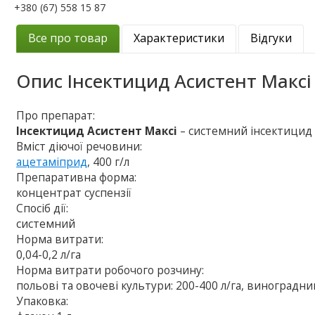
+380 (67) 558 15 87
Все про товар
Характеристики
Відгуки
Опис
Інсектицид Асистент Максі
Про препарат:
Інсектицид Асистент Максі
– системний інсектицид
Вміст діючої речовини:
ацетаміприд
, 400 г/л
Препаративна форма:
концентрат суспензії
Спосіб дії:
системний
Норма витрати:
0,04-0,2 л/га
Норма витрати робочого розчину:
польові та овочеві культури: 200-400 л/га, виноградник
Упаковка: