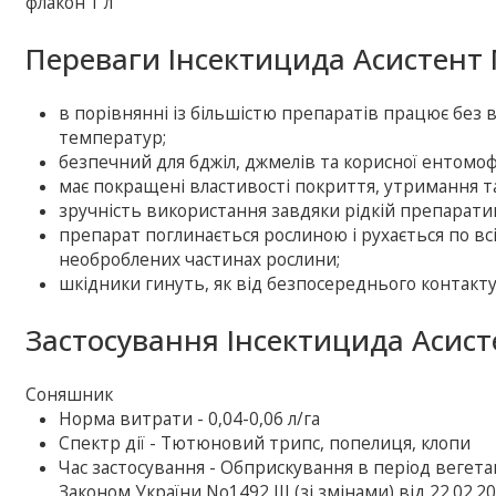
флакон 1 л
Переваги Інсектицида Асистент 
в порівнянні із більшістю препаратів працює без 
температур;
безпечний для бджіл, джмелів та корисної ентомо
має покращені властивості покриття, утримання т
зручність використання завдяки рідкій препаратив
препарат поглинається рослиною і рухається по всі
необроблених частинах рослини;
шкідники гинуть, як від безпосереднього контакту
Застосування Інсектицида Асист
Соняшник
Норма витрати - 0,04-0,06 л/га
Спектр дії - Тютюновий трипс, попелиця, клопи
Час застосування - Обприскування в період вегета
Законом України No1492 III (зі змінами) від 22.02.20