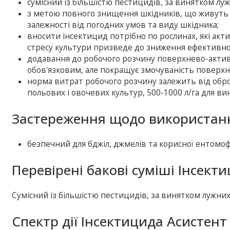
сумісний із більшістю пестицидів, за винятком луж
з метою повного знищення шкідників, що живуть п
залежності від погодних умов та виду шкідника;
вносити інсектицид потрібно по рослинах, які акти
стресу культури призведе до зниження ефективно
додавання до робочого розчину поверхнево-акт
обов'язковим, але покращує змочуваність поверхн
норма витрат робочого розчину залежить від оброб
польових і овочевих культур, 500-1000 л/га для вин
Застереження щодо використанн
безпечний для бджіл, джмелів та корисної ентомо
Перевірені бакові суміші Інсект
Сумісний із більшістю пестицидів, за винятком лужних
Спектр дії Інсектицида Асистент 