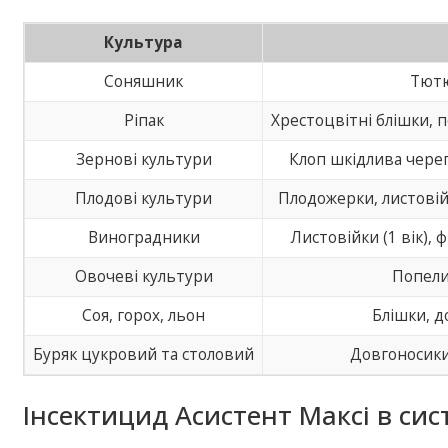
Культура
Соняшник
Тютю
Ріпак
Хрестоцвітні блішки, 
Зернові культури
Клоп шкідлива череп
Плодові культури
Плодожерки, листовійк
Виноградники
Листовійки (1 вік), 
Овочеві культури
Попели
Соя, горох, льон
Блішки, д
Буряк цукровий та столовий
Довгоносики
Інсектицид Асистент Максі в сис