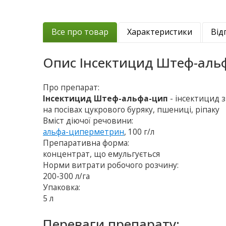
Все про товар
Характеристики
Від
Опис
Інсектицид Штеф-аль
Про препарат:
Інсектицид Штеф-альфа-цип
- інсектицид 
на посівах цукрового буряку, пшениці, ріпаку
Вміст діючої речовини:
альфа-циперметрин
, 100 г/л
Препаративна форма:
концентрат, що емульгується
Норми витрати робочого розчину:
200-300 л/га
Упаковка:
5 л
Переваги препарату: