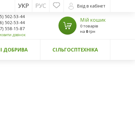
УКР
РУС
Вхід в кабінет
5) 502-53-44
Мій кошик
6) 502-53-44
0 товарів
7) 558-15-87
на
0
грн
овити дзвінок
І ДОБРИВА
СІЛЬГОСПТЕХНІКА