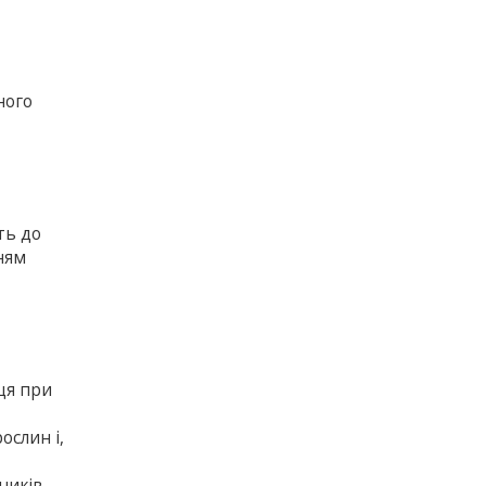
ного
ть до
ням
ця при
ослин і,
ників