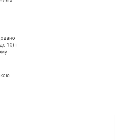
довано
о 10) і
ому
дкою