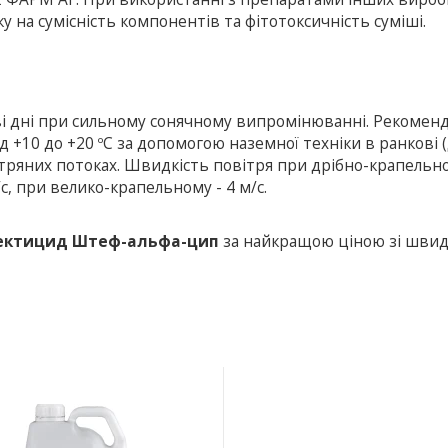
на сумісність компонентів та фітотоксичність суміші.
ві дні при сильному сонячному випромінюванні. Рекомен
+10 до +20 ºС за допомогою наземної техніки в ранкові (д
вітряних потоках. Швидкість повітря при дрібно-крапельн
, при велико-крапельному - 4 м/с.
сектицид Штеф-альфа-цип
за найкращою ціною зі шви