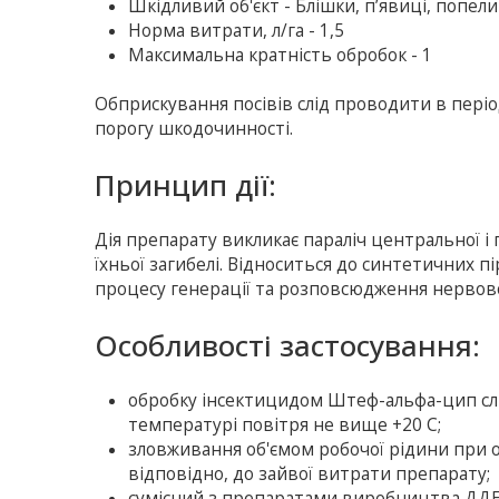
Шкiдливий об'єкт - Блішки, п’явиці, попел
Норма витрати, л/га - 1,5
Максимальна кратність обробок - 1
Обприскування посівів слід проводити в періо
порогу шкодочинності.
Принцип дії:
Дія препарату викликає параліч центральної 
їхньої загибелі. Відноситься до синтетичних
процесу генерації та розповсюдження нервово
Особливості застосування:
обробку інсектицидом Штеф-альфа-цип слід
температурі повітря не вище +20 С;
зловживання об'ємом робочої рідини при об
відповідно, до зайвої витрати препарату;
сумісний з препаратами виробництва ДДЕ