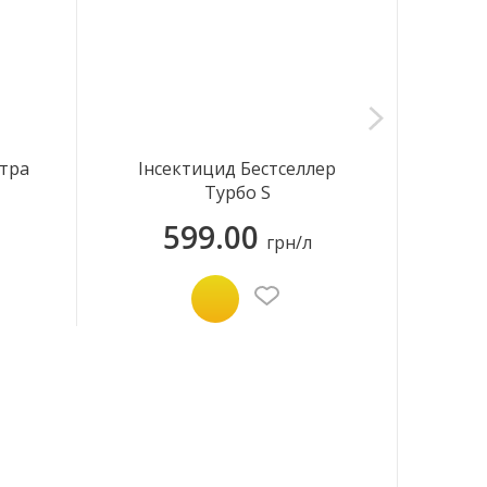
стра
Інсектицид Бестселлер
Турбо S
599.00
грн/л