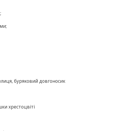
;
ми;
елиця, буряковий довгоносик
ішки хрестоцвіті