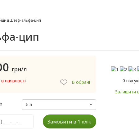
тицид Штеф-альфа-цип
ьфа-цип
00
грн/л
0 відгук
 в наявності
В обрані
Залишити в
а
5 л
Замовити в 1 клік