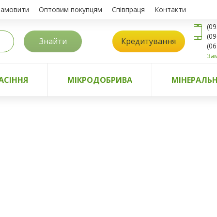
замовити
Оптовим покупцям
Співпраця
Контакти
(09
(09
Знайти
Кредитування
(06
Зам
АСІННЯ
МІКРОДОБРИВА
МІНЕРАЛЬН