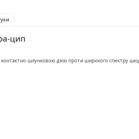
гуки
фа-цип
з контактно-шлунковою дією проти широкого спектру шкі