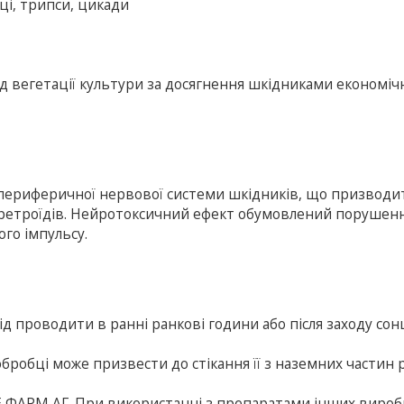
иці, трипси, цикади
д вегетації культури за досягнення шкідниками економіч
і периферичної нервової системи шкідників, що призводи
 піретроїдів. Нейротоксичний ефект обумовлений порушен
го імпульсу.
 проводити в ранні ранкові години або після заходу сон
робці може призвести до стікання її з наземних частин р
 ФАРМ АГ. При використанні з препаратами інших вироб