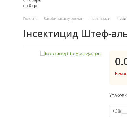
на
0
грн
Головна
Засоби захисту рослин
Інсектициди
Інсек
Інсектицид Штеф-ал
0.
Немає
Упаковк