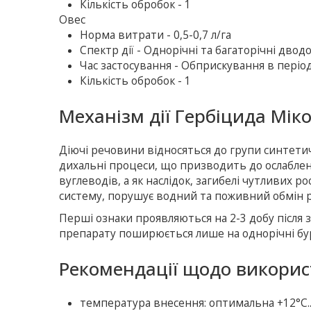
Кількість обробок - 1
Овес
Норма витрати - 0,5-0,7 л/га
Спектр дії - Однорічні та багаторічні двод
Час застосування - Обприскування в пері
Кількість обробок - 1
Механізм дії Гербіцида Мік
Діючі речовини відносяться до групи синтетич
дихальні процеси, що призводить до ослабле
вуглеводів, а як наслідок, загибелі чутливих р
систему, порушує водний та поживний обмін р
Перші ознаки проявляються на 2-3 добу після з
препарату поширюється лише на однорічні бу
Рекомендації щодо викори
температура внесення: оптимальна +12°С...