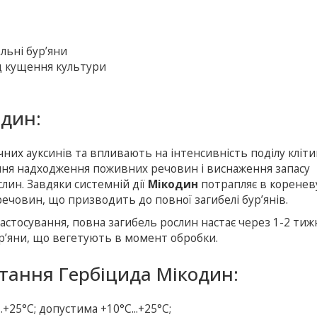
ольні бур’яни
од кущення культури
один:
них ауксинів та впливають на інтенсивність поділу клітин
ння надходження поживних речовин і виснаження запасу
ослин. Завдяки системній дії
Мікодин
потрапляє в коренев
ечовин, що призводить до повної загибелі бур’янів.
астосування, повна загибель рослин настає через 1-2 тижн
р’яни, що вегетують в момент обробки.
стання Гербіцида Мікодин:
+25°С; допустима +10°С...+25°С;