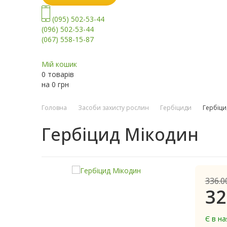
(095) 502-53-44
(096) 502-53-44
(067) 558-15-87
Мій кошик
0 товарів
на
0
грн
Головна
Засоби захисту рослин
Гербіциди
Гербіци
Гербіцид Мікодин
336.0
32
Є в на