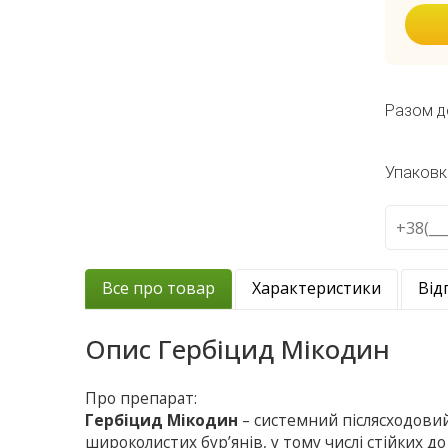
Разом д
Упаковк
Все про товар
Характеристики
Від
Опис
Гербіцид Мікодин
Про препарат:
Гербіцид Мікодин
– системний післясходови
широколистих бур’янів, у тому числі стійких до