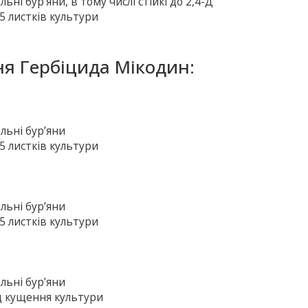
ьні бур’яни, в тому числі стійкі до 2,4-Д
-5 листків культури
ня Гербіцида Мікодин:
ольні бур’яни
-5 листків культури
ольні бур’яни
-5 листків культури
ольні бур’яни
од кущення культури