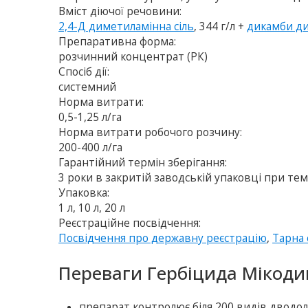
Вміст діючої речовини:
2,4-Д диметиламінна сіль
, 344 г/л +
дикамби ди
Препаративна форма:
розчинний концентрат (РК)
Спосіб дії:
системний
Норма витрати:
0,5-1,25 л/га
Норма витрати робочого розчину:
200-400 л/га
Гарантійний термін зберігання:
3 роки в закритій заводській упаковці при тем
Упаковка:
1 л, 10 л, 20 л
Реєстраційне посвідчення:
Посвідчення про державну реєстрацію
,
Тарна 
Переваги Гербіцида Мікоди
препарат контролює біля 200 видів дводольни