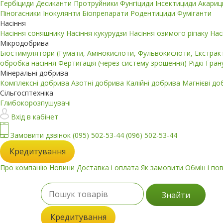
Гербіциди
Десиканти
Протруйники
Фунгіциди
Інсектициди
Акари
Піногасники
Інокулянти
Біопрепарати
Родентициди
Фуміганти
Насіння
Насіння соняшнику
Насіння кукурудзи
Насіння озимого ріпаку
Нас
Мікродобрива
Біостимулятори (Гумати, Амінокислоти, Фульвокислоти, Екстра
обробка насіння
Фертигація (через систему зрошення)
Рідкі
Гран
Мінеральні добрива
Комплексні добрива
Азотні добрива
Калійні добрива
Магнієві д
Сільгосптехніка
Глибокорозпушувачі
Вхід в кабінет
Замовити дзвінок
(095) 502-53-44
(096) 502-53-44
Кредитування
Про компанію
Новини
Доставка і оплата
Як замовити
Обмін і по
Знайти
Кредитування