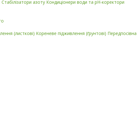
і
Стабілізатори азоту
Кондиціонери води та pH-коректори
го
лення (листкові)
Кореневе підживлення (ґрунтові)
Передпосівна