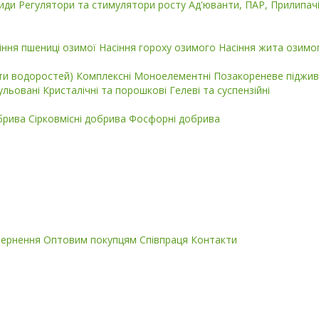
циди
Регулятори та стимулятори росту
Ад'юванти, ПАР, Прилипач
іння пшениці озимої
Насіння гороху озимого
Насіння жита озимо
кти водоростей)
Комплексні
Моноелементні
Позакореневе піджив
ульовані
Кристалічні та порошкові
Гелеві та суспензійні
обрива
Сірковмісні добрива
Фосфорні добрива
вернення
Оптовим покупцям
Співпраця
Контакти