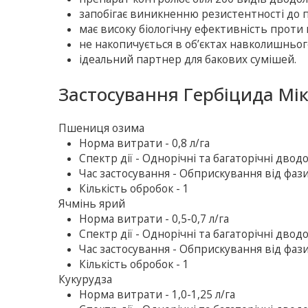
запобігає виникненню резистентності до п
має високу біологічну ефективність проти 
не накопичується в об’єктах навколишньо
ідеальний партнер для бакових сумішей.
Застосування Гербіцида Мі
Пшениця озима
Норма витрати - 0,8 л/га
Спектр дії - Однорічні та багаторічні двод
Час застосування - Обприскування від фаз
Кількість обробок - 1
Ячмінь ярий
Норма витрати - 0,5-0,7 л/га
Спектр дії - Однорічні та багаторічні двод
Час застосування - Обприскування від фаз
Кількість обробок - 1
Кукурудза
Норма витрати - 1,0-1,25 л/га