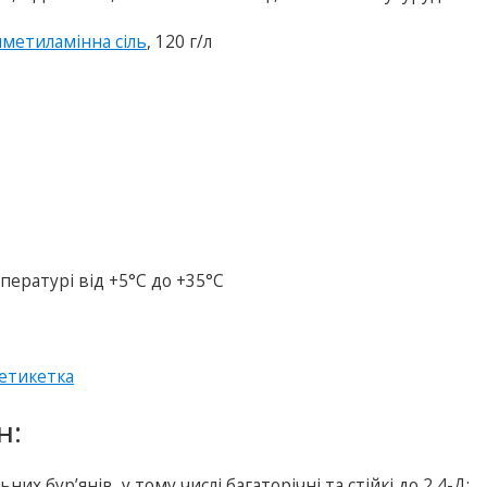
метиламінна сіль
, 120 г/л
пературі від +5°С до +35°С
етикетка
н:
х бур’янів, у тому числі багаторічні та стійкі до 2,4-Д;