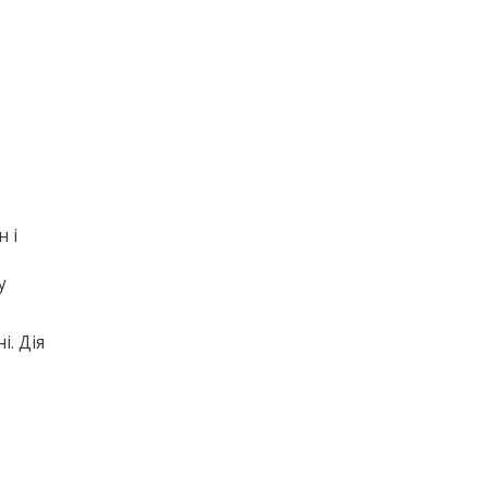
 і
у
і. Дія