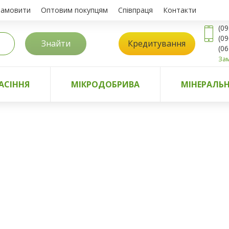
замовити
Оптовим покупцям
Співпраця
Контакти
(09
(09
Знайти
Кредитування
(06
Зам
АСІННЯ
МІКРОДОБРИВА
МІНЕРАЛЬН