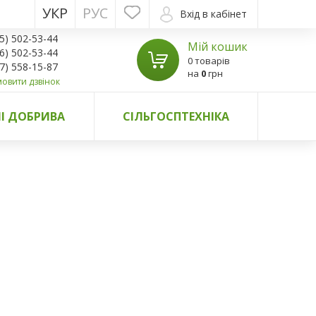
УКР
РУС
Вхід в кабінет
5) 502-53-44
Мій кошик
6) 502-53-44
0 товарів
7) 558-15-87
на
0
грн
овити дзвінок
І ДОБРИВА
СІЛЬГОСПТЕХНІКА