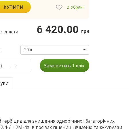
КУПИТИ
В обрані
6 420.00
грн
о сплати
а
20 л
Замовити в 1 клік
гуки
й гербіцид для знищення однорічних і багаторічних
 2,4-Д і 2М-4Х, в посівах пшениці, ячменю та кукурудзи