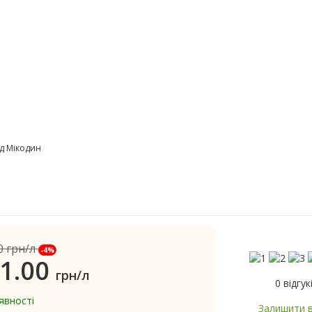
д Мікодин
0
грн/л
-4%
1.00
грн/л
0 відгук
явності
Залишити в