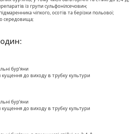
репаратів із групи сульфонілсечовин;
підмаренника чіпкого, осотів та берізки польової;
го середовища;
кодин:
ольні бур’яни
и кущення до виходу в трубку культури
ольні бур’яни
и кущення до виходу в трубку культури