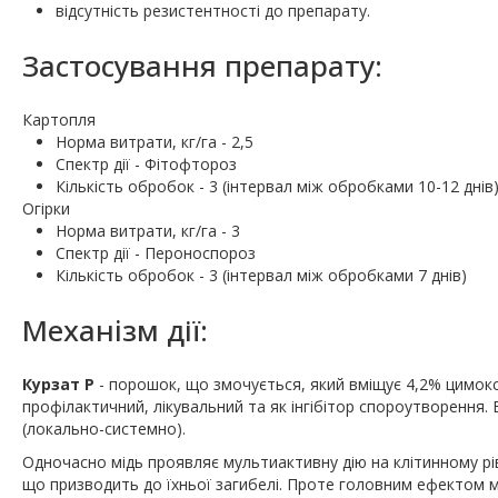
відсутність резистентності до препарату.
Застосування препарату:
Картопля
Норма витрати, кг/га - 2,5
Спектр дії - Фітофтороз
Кількість обробок - 3 (інтервал між обробками 10-12 днів
Огірки
Норма витрати, кг/га - 3
Спектр дії - Пероноспороз
Кількість обробок - 3 (інтервал між обробками 7 днів)
Механiзм дії:
Курзат Р
- порошок, що змочується, який вміщує 4,2% цимоксан
профілактичний, лікувальний та як інгібітор спороутворення. 
(локально-системно).
Одночасно мідь проявляє мультиактивну дію на клітинному рі
що призводить до їхньої загибелі. Проте головним ефектом мі