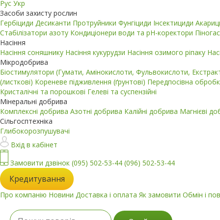
Рус
Укр
Засоби захисту рослин
Гербіциди
Десиканти
Протруйники
Фунгіциди
Інсектициди
Акари
Стабілізатори азоту
Кондиціонери води та pH-коректори
Пінога
Насіння
Насіння соняшнику
Насіння кукурудзи
Насіння озимого ріпаку
Нас
Мікродобрива
Біостимулятори (Гумати, Амінокислоти, Фульвокислоти, Екстра
(листкові)
Кореневе підживлення (ґрунтові)
Передпосівна обробк
Кристалічні та порошкові
Гелеві та суспензійні
Мінеральні добрива
Комплексні добрива
Азотні добрива
Калійні добрива
Магнієві д
Сільгосптехніка
Глибокорозпушувачі
Вхід в кабінет
Замовити дзвінок
(095) 502-53-44
(096) 502-53-44
Кредитування
Про компанію
Новини
Доставка і оплата
Як замовити
Обмін і по