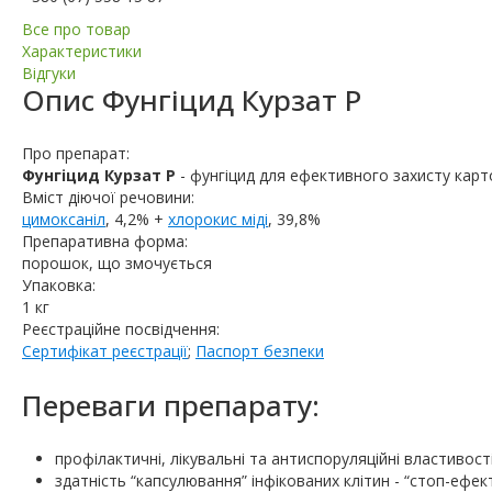
Все про товар
Характеристики
Відгуки
Опис
Фунгіцид Курзат Р
Про препарат:
Фунгіцид Курзат Р
- фунгіцид для ефективного захисту карт
Вміст діючої речовини:
цимоксаніл
, 4,2% +
хлорокис міді
, 39,8%
Препаративна форма:
порошок, що змочується
Упаковка:
1 кг
Реєстраційне посвідчення:
Сертифікат реєстрації
;
Паспорт безпеки
Переваги препарату:
профілактичні, лікувальні та антиспоруляційні властивост
здатність “капсулювання” інфікованих клітин - “стоп-ефект