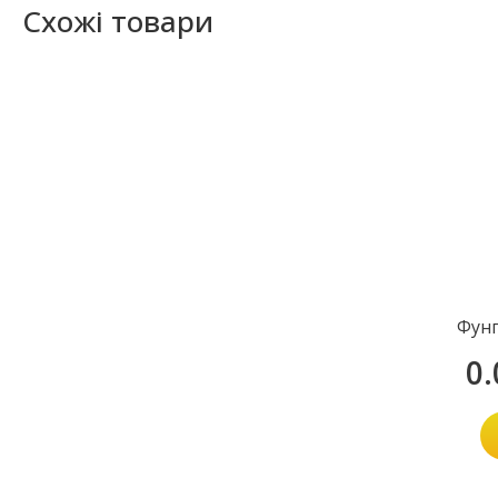
Схожі товари
Фунг
0