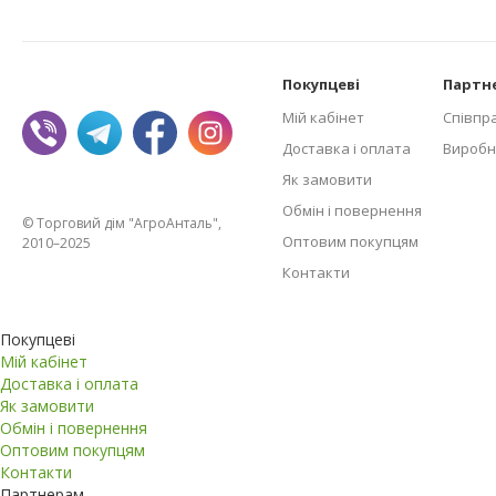
Покупцеві
Партн
Мій кабінет
Співпр
Доставка і оплата
Виробн
Як замовити
Обмін і повернення
© Торговий дім "АгроАнталь",
Оптовим покупцям
2010–2025
Контакти
Покупцеві
Мій кабінет
Доставка і оплата
Як замовити
Обмін і повернення
Оптовим покупцям
Контакти
Партнерам