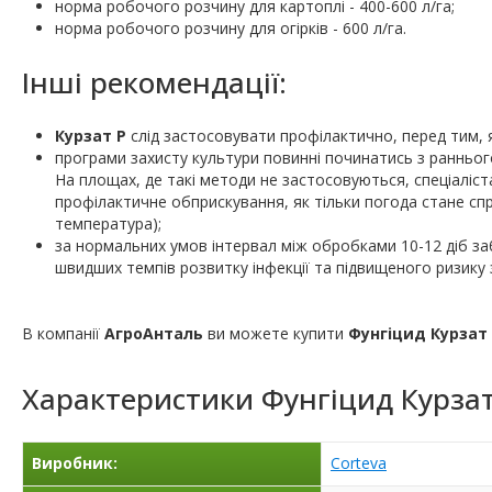
норма робочого розчину для картоплі - 400-600 л/га;
норма робочого розчину для огірків - 600 л/га.
Інші рекомендації:
Курзат Р
слід застосовувати профілактично, перед тим, 
програми захисту культури повинні починатись з ранньог
На площах, де такі методи не застосовуються, спеціаліс
профілактичне обприскування, як тільки погода стане сп
температура);
за нормальних умов інтервал між обробками 10-12 діб за
швидших темпів розвитку інфекції та підвищеного ризику 
В компанії
АгроАнталь
ви можете купити
Фунгіцид Курзат
Характеристики
Фунгіцид Курзат
Виробник:
Corteva