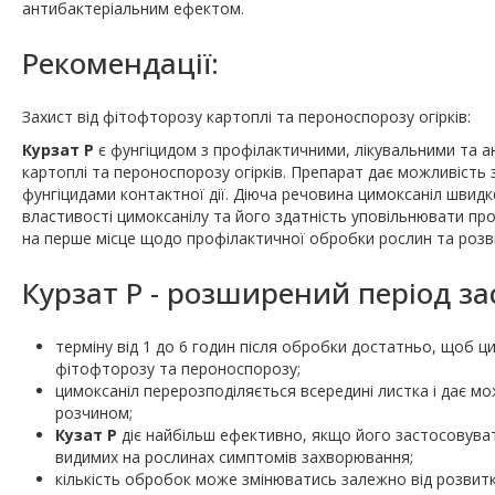
антибактеріальним ефектом.
Рекомендації:
Захист від фітофторозу картоплі та пероноспорозу огірків:
Курзат Р
є фунгіцидом з профілактичними, лікувальними та 
картоплі та пероноспорозу огірків. Препарат дає можливість
фунгіцидами контактної дії. Діюча речовина цимоксаніл швидк
властивості цимоксанілу та його здатність уповільнювати пр
на перше місце щодо профілактичної обробки рослин та розви
Курзат Р - розширений період за
терміну від 1 до 6 годин після обробки достатньо, щоб ци
фітофторозу та пероноспорозу;
цимоксаніл перерозподіляється всередині листка і дає 
розчином;
Кузат Р
діє найбільш ефективно, якщо його застосовуват
видимих на рослинах симптомів захворювання;
кількість обробок може змінюватись залежно від розвит