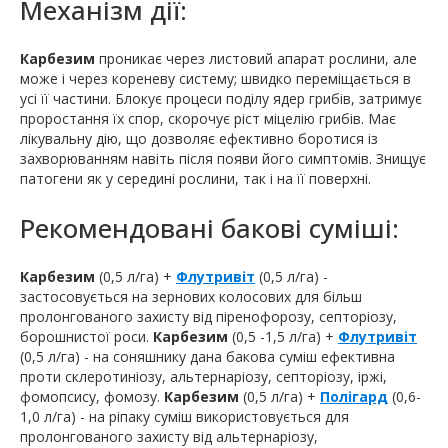
Механізм дії:
Карбезим
проникає через листовий апарат рослини, але
може і через кореневу систему; швидко переміщається в
усі її частини. Блокує процеси поділу ядер грибів, затримує
проростання їх спор, скорочує ріст міцелію грибів. Має
лікувальну дію, що дозволяє ефективно боротися із
захворюванням навіть після появи його симптомів. Знищує
патогени як у середині рослини, так і на її поверхні.
Рекомендовані бакові суміші:
Карбезим
(0,5 л/га) +
Флутривіт
(0,5 л/га) -
застосовується на зернових колосових для більш
пролонгованого захисту від піренофорозу, септоріозу,
борошнистої роси.
Карбезим
(0,5 -1,5 л/га) +
Флутривіт
(0,5 л/га) - на соняшнику дана бакова суміш ефективна
проти склеротиніозу, альтернаріозу, септоріозу, іржі,
фомопсису, фомозу.
Карбезим
(0,5 л/га) +
Полігард
(0,6-
1,0 л/га) - на ріпаку суміш використовується для
пролонгованого захисту від альтернаріозу,