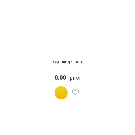
Фунгіцид Хілтон
0.00
грн/л