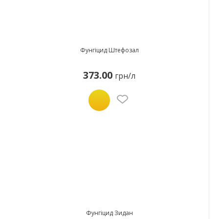
Фунгіцид Штефозал
373.00
грн/л
Фунгіцид Зидан