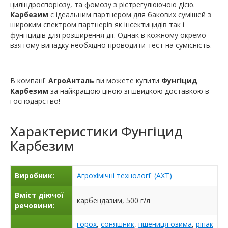
циліндроспоріозу, та фомозу з рістрегулюючою дією.
Карбезим
є ідеальним партнером для бакових сумішей з
широким спектром партнерів як інсектицидів так і
фунгіцидів для розширення дії. Однак в кожному окремо
взятому випадку необхідно проводити тест на сумісність.
В компанії
АгроАнталь
ви можете купити
Фунгіцид
Карбезим
за найкращою ціною зі швидкою доставкою в
господарство!
Характеристики
Фунгіцид
Карбезим
Виробник:
Агрохімічні технології (АХТ)
Вміст діючої
карбендазим, 500 г/л
речовини:
горох
,
соняшник
,
пшениця озима
,
ріпак