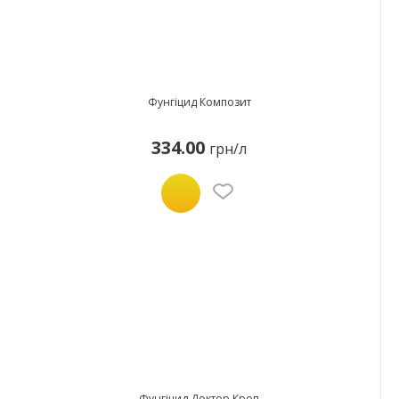
Фунгіцид Композит
334.00
грн/л
Фунгіцид Доктор Кроп