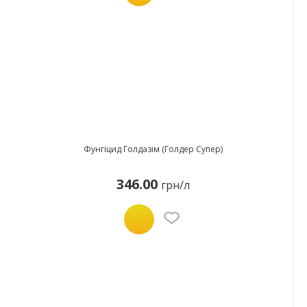
Фунгіцид Голдазім (Голдер Супер)
346.00
грн/л