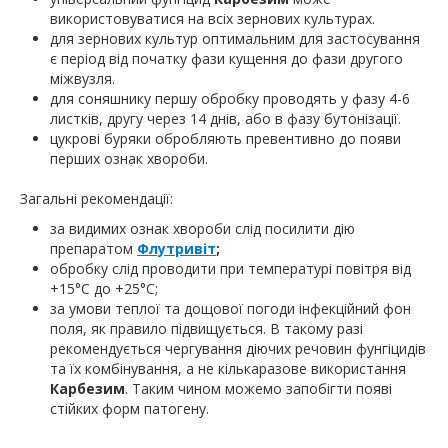
використовуватися на всіх зернових культурах.
для зернових культур оптимальним для застосування
є період від початку фази кущення до фази другого
міжвузля.
для соняшнику першу обробку проводять у фазу 4-6
листків, другу через 14 днів, або в фазу бутонізації.
цукрові буряки обробляють превентивно до появи
перших ознак хвороби.
Загальні рекомендації:
за видимих ознак хвороби слід посилити дію
препаратом
Флутривіт
;
обробку слід проводити при температурі повітря від
+15°С до +25°С;
за умови теплої та дощової погоди інфекційний фон
поля, як правило підвищується. В такому разі
рекомендується чергування діючих речовин фунгіцидів
та їх комбінування, а не кількаразове використання
Карбезим
. Таким чином можемо запобігти появі
стійких форм патогену.