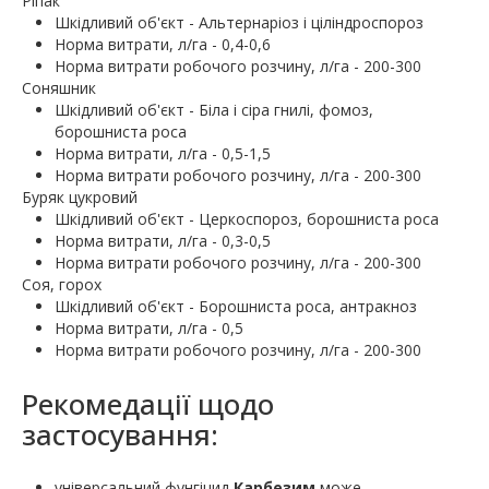
Ріпак
Шкiдливий об'єкт - Альтернаріоз і ціліндроспороз
Норма витрати, л/га - 0,4-0,6
Норма витрати робочого розчину, л/га - 200-300
Соняшник
Шкiдливий об'єкт - Біла і сіра гнилі, фомоз,
борошниста роса
Норма витрати, л/га - 0,5-1,5
Норма витрати робочого розчину, л/га - 200-300
Буряк цукровий
Шкiдливий об'єкт - Церкоспороз, борошниста роса
Норма витрати, л/га - 0,3-0,5
Норма витрати робочого розчину, л/га - 200-300
Соя, горох
Шкiдливий об'єкт - Борошниста роса, антракноз
Норма витрати, л/га - 0,5
Норма витрати робочого розчину, л/га - 200-300
Рекомедації щодо
застосування:
універсальний фунгіцид
Карбезим
може