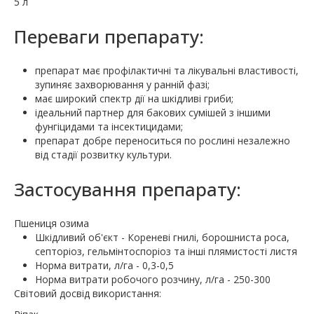
5 л
Переваги препарату:
препарат має профілактичні та лікувальні властивості,
зупиняє захворювання у ранній фазі;
має широкий спектр дії на шкідливі гриби;
ідеальний партнер для бакових сумішей з іншими
фунгіцидами та інсектицидами;
препарат добре переноситься по рослині незалежно
від стадії розвитку культури.
Застосування препарату:
Пшениця озима
Шкiдливий об'єкт - Кореневі гнилі, борошниста роса,
септоріоз, гельмінтоспоріоз та інші плямистості листя
Норма витрати, л/га - 0,3-0,5
Норма витрати робочого розчину, л/га - 250-300
Свiтовий досвiд використання: