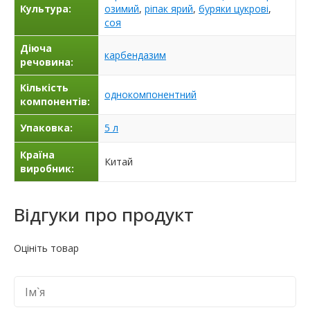
Культура:
озимий
,
ріпак ярий
,
буряки цукрові
,
соя
Діюча
карбендазим
речовина:
Кількість
однокомпонентний
компонентів:
Упаковка:
5 л
Країна
Китай
виробник:
Відгуки про продукт
Оцініть товар