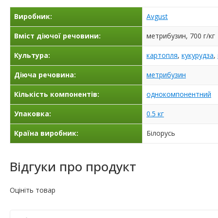
Виробник:
Avgust
Вміст діючої речовини:
метрибузин, 700 г/кг
Культура:
картопля
,
кукурудза
,
Діюча речовина:
метрибузин
Кількість компонентів:
однокомпонентний
Упаковка:
0.5 кг
Країна виробник:
Білорусь
Відгуки про продукт
Оцініть товар