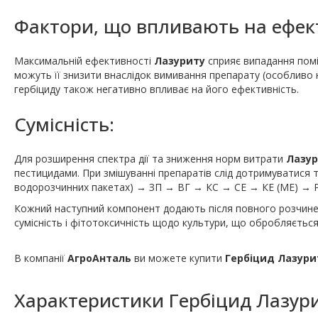
Фактори, що впливають на ефект
Максимальній ефективності
Лазуриту
сприяє випадання помі
можуть її знизити внаслідок вимивання препарату (особливо 
гербіциду також негативно впливає на його ефективність.
Сумісність:
Для розширення спектра дії та зниження норм витрати
Лазу
пестицидами. При змішуванні препаратів слід дотримуватися та
водорозчинних пакетах) → ЗП → ВГ → КС → СЕ → КЕ (МЕ) → 
Кожний наступний компонент додають після повного розчинен
сумісність і фітотоксичність щодо культури, що обробляється
В компанії
АгроАнталь
ви можете купити
Гербіцид Лазур
Характеристики
Гербіцид Лазур