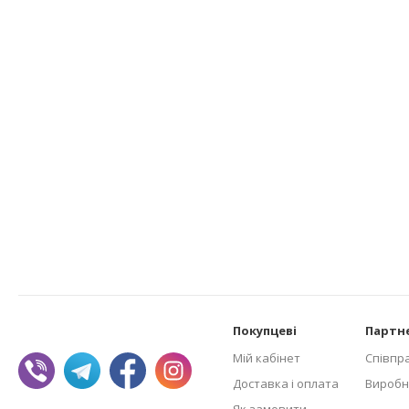
Покупцеві
Партн
Мій кабінет
Співпр
Доставка і оплата
Виробн