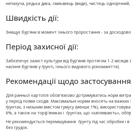
непахуча, редька дика, смикавець (види), чистець однорічний,
Швидкість дії:
Знищує бур'яни в момент їхнього проростання - за досходовог
Період захисної дії:
Забезпечує захист культури від бур'янів протягом 1-2 місяців
насіння бур'янів у ґрунті, їхнього видового різноманіття).
Рекомендації щодо застосування
Для ранньої картоплі обов'язково дотримуватись норм витрат
у період появи сходів. Максимальні норми вносять на важких з
ґрунтах, з низьким вмістом гумусу (менше 1%), використовув
6%, а також на торф'яниках і ґрунтах, що «запливають», обп
Не рекомендується перемішування ґрунту під час обробки і в 
без грудок.