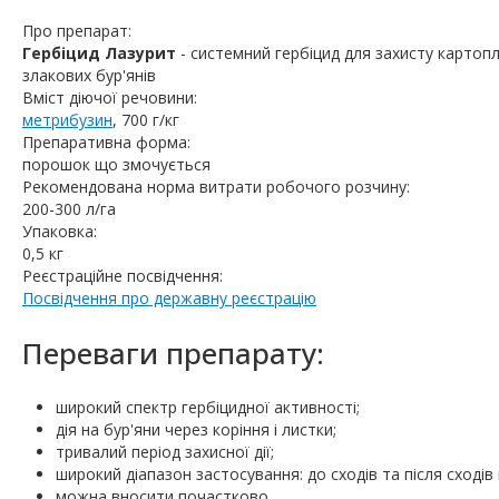
Про препарат:
Гербіцид Лазурит
- cистемний гербіцид для захисту картоплі
злакових бур'янів
Вміст діючої речовини:
метрибузин
, 700 г/кг
Препаративна форма:
порошок що змочується
Рекомендована норма витрати робочого розчину:
200-300 л/га
Упаковка:
0,5 кг
Реєстраційне посвідчення:
Посвідчення про державну реєстрацію
Переваги препарату:
широкий спектр гербіцидної активності;
дія на бур'яни через коріння і листки;
тривалий період захисної дії;
широкий діапазон застосування: до сходів та після сходів
можна вносити почастково.