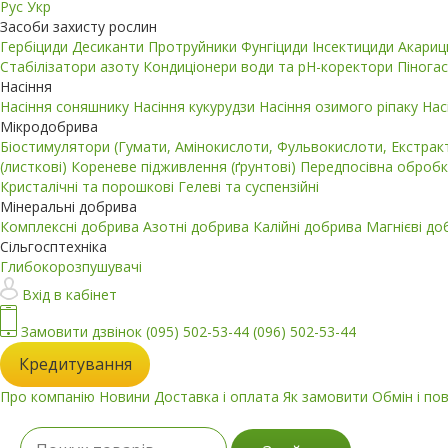
Рус
Укр
Засоби захисту рослин
Гербіциди
Десиканти
Протруйники
Фунгіциди
Інсектициди
Акари
Стабілізатори азоту
Кондиціонери води та pH-коректори
Пінога
Насіння
Насіння соняшнику
Насіння кукурудзи
Насіння озимого ріпаку
Нас
Мікродобрива
Біостимулятори (Гумати, Амінокислоти, Фульвокислоти, Екстра
(листкові)
Кореневе підживлення (ґрунтові)
Передпосівна обробк
Кристалічні та порошкові
Гелеві та суспензійні
Мінеральні добрива
Комплексні добрива
Азотні добрива
Калійні добрива
Магнієві д
Сільгосптехніка
Глибокорозпушувачі
Вхід в кабінет
Замовити дзвінок
(095) 502-53-44
(096) 502-53-44
Кредитування
Про компанію
Новини
Доставка і оплата
Як замовити
Обмін і по