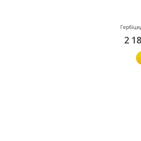
Гербіци
2 1