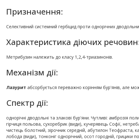
Призначення:
Селективний системний гербіцид проти однорічних дводольних 
Характеристика діючих речовин
Метрибузин належить до класу 1,2,4-триазинонів.
Механізм дії:
Лазурит
абсорбується переважно корінням бур'янів, але мож
Спектр дії:
однорічні дводольні та злакові бур'яни. Чутливі: амброзія пол
гірчиця польова, сухоребрик (види), кучерявець Софії, нетреб
чистець болотний, зірочник середній, абутилон Теофраста, кап
лобода (види), тонконіг однорічний, осот городній, грицики п