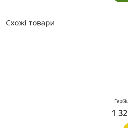
Схожі товари
Гербі
1 3