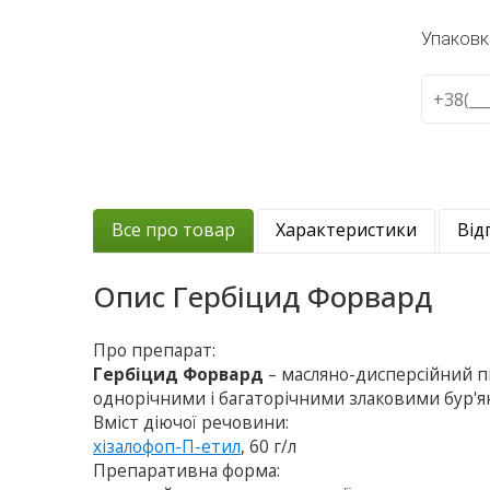
Упаковк
Все про товар
Характеристики
Від
Опис
Гербіцид Форвард
Про препарат:
Гербіцид Форвард
– масляно-дисперсійний п
однорічними і багаторічними злаковими бур'яна
Вміст діючої речовини:
хізалофоп-П-етил
, 60 г/л
Препаративна форма: