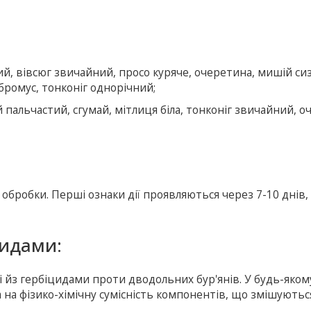
ий, вівсюг звичайний, просо куряче, очеретина, мишій си
бромус, тонконіг однорічний;
й пальчастий, сгумай, мітлиця біла, тонконіг звичайний, о
 обробки. Перші ознаки дії проявляються через 7-10 днів,
цидами:
і йз гербіцидами проти дводольних бур'янів. У будь-яком
на фізико-хімічну сумісність компонентів, що змішуютьс