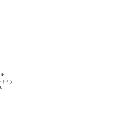
чи
арату;
,