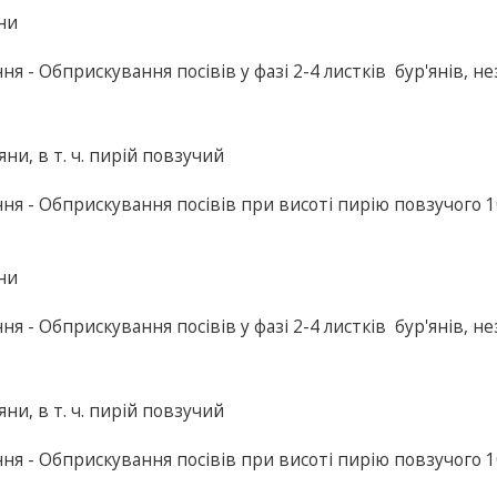
яни
ння - Обприскування посівів у фазі 2-4 листків бур'янів, н
яни, в т. ч. пирій повзучий
ання - Обприскування посівів при висоті пирію повзучого 
и
яни
ння - Обприскування посівів у фазі 2-4 листків бур'янів, н
яни, в т. ч. пирій повзучий
ання - Обприскування посівів при висоті пирію повзучого 
и