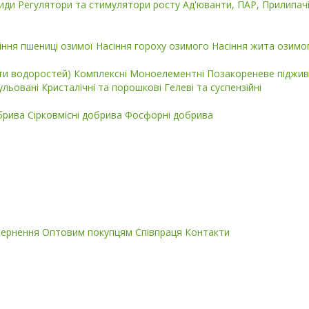
циди
Регулятори та стимулятори росту
Ад'юванти, ПАР, Прилипач
іння пшениці озимої
Насіння гороху озимого
Насіння жита озимо
кти водоростей)
Комплексні
Моноелементні
Позакореневе піджив
ульовані
Кристалічні та порошкові
Гелеві та суспензійні
обрива
Сірковмісні добрива
Фосфорні добрива
вернення
Оптовим покупцям
Співпраця
Контакти