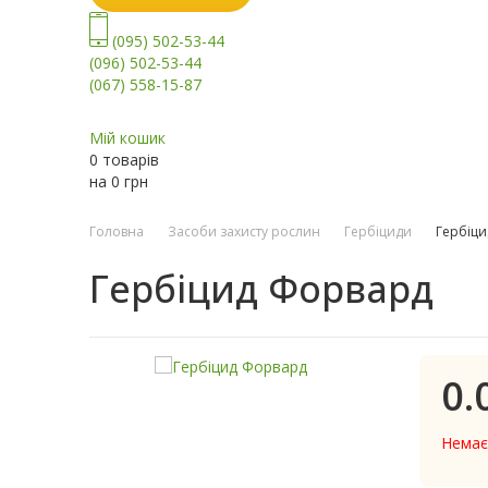
(095) 502-53-44
(096) 502-53-44
(067) 558-15-87
Мій кошик
0 товарів
на
0
грн
Головна
Засоби захисту рослин
Гербіциди
Гербіц
Гербіцид Форвард
0.
Немає