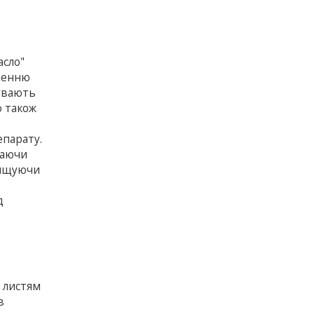
асло"
кненню
бувають
о також
епарату.
Маючи
нищуючи
д
я листям
в