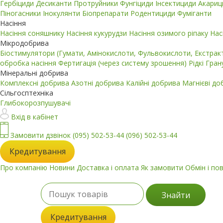
Гербіциди
Десиканти
Протруйники
Фунгіциди
Інсектициди
Акари
Піногасники
Інокулянти
Біопрепарати
Родентициди
Фуміганти
Насіння
Насіння соняшнику
Насіння кукурудзи
Насіння озимого ріпаку
Нас
Мікродобрива
Біостимулятори (Гумати, Амінокислоти, Фульвокислоти, Екстра
обробка насіння
Фертигація (через систему зрошення)
Рідкі
Гран
Мінеральні добрива
Комплексні добрива
Азотні добрива
Калійні добрива
Магнієві д
Сільгосптехніка
Глибокорозпушувачі
Вхід в кабінет
Замовити дзвінок
(095) 502-53-44
(096) 502-53-44
Кредитування
Про компанію
Новини
Доставка і оплата
Як замовити
Обмін і по
Знайти
Кредитування