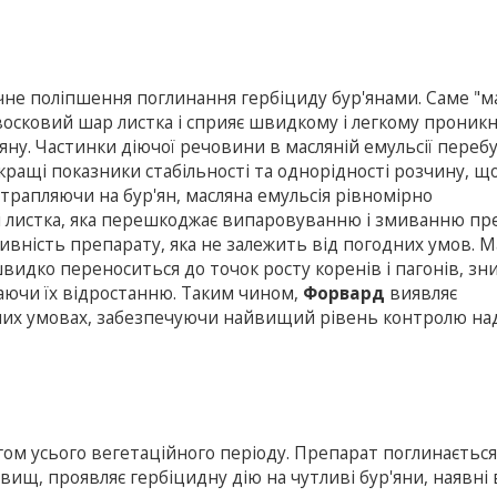
чне поліпшення поглинання гербіциду бур'янами. Саме "м
восковий шар листка і сприяє швидкому і легкому прони
яну. Частинки діючої речовини в масляній емульсії пере
ращі показники стабільності та однорідності розчину, щ
рапляючи на бур'ян, масляна емульсія рівномірно
і листка, яка перешкоджає випаровуванню і змиванню пр
ивність препарату, яка не залежить від погодних умов. 
швидко переноситься до точок росту коренів і пагонів, з
гаючи їх відростанню. Таким чином,
Форвард
виявляє
них умовах, забезпечуючи найвищий рівень контролю на
ягом усього вегетаційного періоду. Препарат поглинаєтьс
евищ, проявляє гербіцидну дію на чутливі бур'яни, наявні 