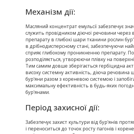
Механізм дії:
Масляний концентрат емульсії забезпечує зна
служить провідником діючої речовини через 
препарату в глибокі шари тканини рослин бур'
в дрібнодисперсному стані, забезпечуючи найк
сприяє глибокому проникненню препарату. Пот
розподіляється, утворюючи плівку на поверхн
Тим самим довше зберігається гербіцидна акт
високу системну активність, діюча речовина 
бур'яни разом з кореневою системою і запобі
максимальну ефективність в будь-яких погод
бур'янами.
Період захисної дії:
Забезпечує захист культури від бур'янів прот
і переноситься до точок росту пагонів і корен