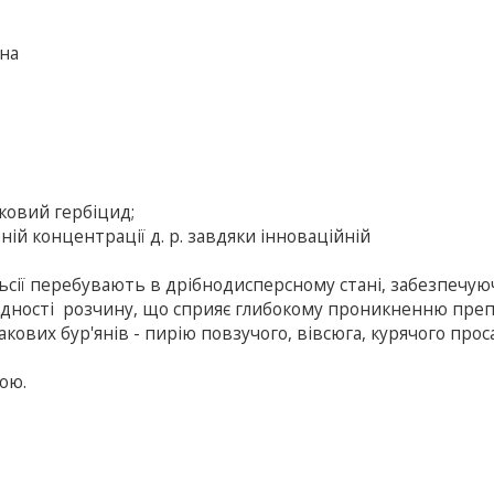
чна
аковий гербіцид;
ій концентрації д. р. завдяки інноваційній
ьсії перебувають в дрібнодисперсному стані, забезпечую
рідності розчину, що сприяє глибокому проникненню преп
ових бур'янів - пирію повзучого, вівсюга, курячого проса
ою.