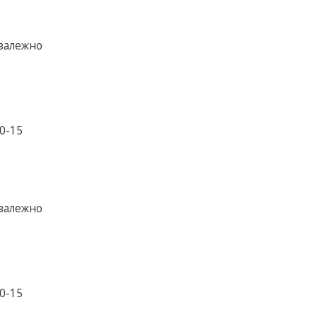
езалежно
10-15
езалежно
10-15