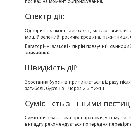
посівах на момент обприскування.
Спектр дії:
Однорічні злакові - лисохвіст, метлюг звичайн
мишій зелений, росичка кров'яна, пажитниця, 
Багаторічні злакові - пирій повзучий, свинори
звичайний.
Швидкість дії:
Зростання бур'янів припиняється відразу після
загибель бур'янів - через 2-3 тижні.
Сумісність з іншими пести
Сумісний з багатьма препаратами, у тому числ
випадку рекомендується попередня перевірка 