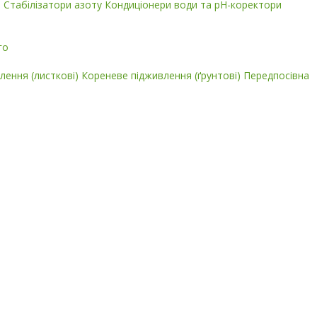
і
Стабілізатори азоту
Кондиціонери води та pH-коректори
го
лення (листкові)
Кореневе підживлення (ґрунтові)
Передпосівна