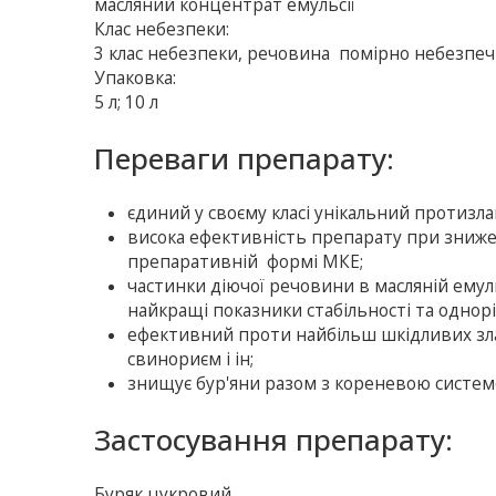
масляний концентрат емульсії
Клас небезпеки:
3 клас небезпеки, речовина помірно небезпе
Упаковка:
5 л; 10 л
Переваги препарату:
єдиний у своєму класі унікальний протизл
висока ефективність препарату при знижен
препаративній формі МКЕ;
частинки діючої речовини в масляній емул
найкращі показники стабільності та одно
ефективний проти найбільш шкідливих злак
свинориєм і ін;
знищує бур'яни разом з кореневою систем
Застосування препарату:
Буряк цукровий