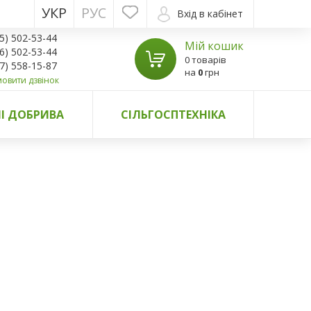
УКР
РУС
Вхід в кабінет
5) 502-53-44
Мій кошик
6) 502-53-44
0 товарів
7) 558-15-87
на
0
грн
овити дзвінок
І ДОБРИВА
СІЛЬГОСПТЕХНІКА