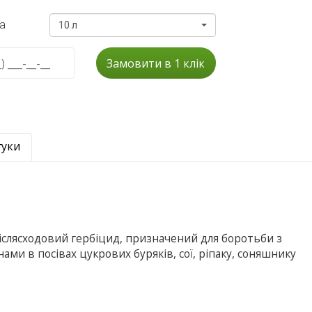
а
10 л
Замовити в 1 клік
гуки
іслясходовий гербіцид, призначений для боротьби з
ми в посівах цукрових буряків, сої, ріпаку, соняшнику