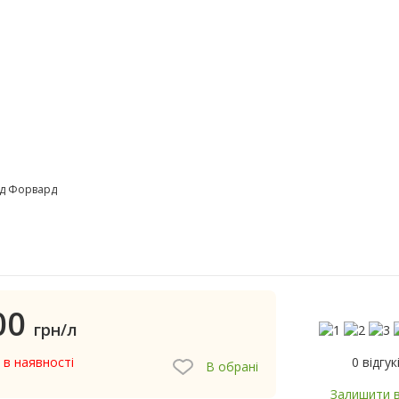
ид Форвард
00
грн/л
0 відгук
 в наявності
В обрані
Залишити в