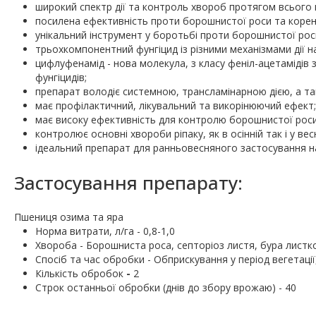
широкий спектр дії та контроль хвороб протягом всього п
посилена ефективність проти борошнистої роси та корен
унікальний інструмент у боротьбі проти борошнистої роси
трьохкомпонентний фунгіцид із різними механізмами дії н
цифлуфенамід - нова молекула, з класу феніл-ацетамідів з
фунгіцидів;
препарат володіє системною, трансламінарною дією, а та
має профілактичний, лікувальний та викорінюючий ефект;
має високу ефективність для контролю борошнистої роси, 
контролює основні хвороби ріпаку, як в осінній так і у ве
ідеальний препарат для ранньовесняного застосування на
Застосування препарату:
Пшениця озима та яра
Норма витрати, л/га - 0,8-1,0
Хвороба - Борошниста роса, септоріоз листя, бура листк
Cпосіб та час обробки - Обприскування у період вегетаці
Кількість обробок
-
2
Строк останньої обробки (днів до збору врожаю) - 40