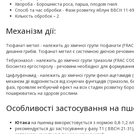
Хвороба - Борошниста роса, парша, плодові гнилі
Cпосіб та час обробки - Фази розвитку яблуні ВВСН 11-69 
Кількість обробок
-
2
Механiзм дії:
Тіофанат-метил - належить до хімічної групи тіофанати (FRAC 
дихання грибів. Тіофанат-метил є системною діючою речовиною
Тебуконазол - належить до хімічної групи триазоли (FRAC COD
біосинтез ергостеролу - речовини необхідної для формування
Цифлуфенамід - належить до хімічної групи феніл-ацетамідів (
механізм дії відрізняється від існуючих фунгіцидів (триазоли, 
фазі, проявляє інгібуючий ефект на всіх стадіях розвитку бо
поширюватись на здорові рослини.
Особливості застосування на пш
Ютака
на пшениці використовується з нормою 0,8-1,2 л/г
рекомендується до застосування у фазу Т1 ( BBCH-21-31)