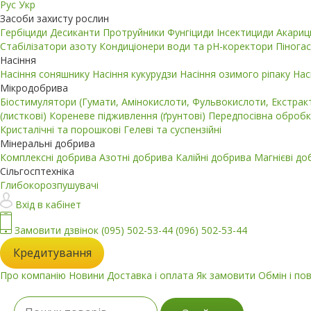
Рус
Укр
Засоби захисту рослин
Гербіциди
Десиканти
Протруйники
Фунгіциди
Інсектициди
Акари
Стабілізатори азоту
Кондиціонери води та pH-коректори
Пінога
Насіння
Насіння соняшнику
Насіння кукурудзи
Насіння озимого ріпаку
Нас
Мікродобрива
Біостимулятори (Гумати, Амінокислоти, Фульвокислоти, Екстра
(листкові)
Кореневе підживлення (ґрунтові)
Передпосівна обробк
Кристалічні та порошкові
Гелеві та суспензійні
Мінеральні добрива
Комплексні добрива
Азотні добрива
Калійні добрива
Магнієві д
Сільгосптехніка
Глибокорозпушувачі
Вхід в кабінет
Замовити дзвінок
(095) 502-53-44
(096) 502-53-44
Кредитування
Про компанію
Новини
Доставка і оплата
Як замовити
Обмін і по