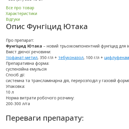
Все про товар
Характеристики
Відгуки
Опис
Фунгіцид Ютака
Про препарат:
Фунгіцид Ютака
– новий трьохкомпонентний фунгіцид для і
Вміст діючої речовини:
тіофанат-метил
, 350 г/л +
тебуконазол
, 100 г/л +
цифлуфенам
Препаративна форма:
суспензійна емульсія
Спосіб дії:
системна та трансламінарна дія, перерозподіл у газовій формі
Упаковка:
10 л
Норма витрати робочого розчину:
200-300 л/га
Переваги препарату: