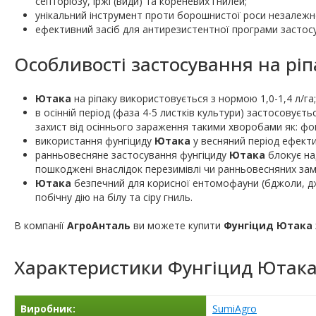
септоріозу, іржі (види) та кореневих гнилей;
унікальний інструмент проти борошнистої роси незалежно 
ефективний засіб для антирезистентної програми застосу
Особливості застосування на ріп
Ютака
на ріпаку використовується з нормою 1,0-1,4 л/га;
в осінній період (фаза 4-5 листків культури) застосовуєтьс
захист від осіннього зараження такими хворобами як: фо
використання фунгіциду
Ютака
у весняний період ефекти
ранньовесняне застосування фунгіциду
Ютака
блокує на
пошкоджені внаслідок перезимівлі чи ранньовесняних зам
Ютака
безпечний для корисної ентомофауни (бджоли, джм
побічну дію на білу та сіру гниль.
В компанії
АгроАнталь
ви можете купити
Фунгіцид Ютака
Характеристики
Фунгіцид Ютак
Виробник:
SumiAgro