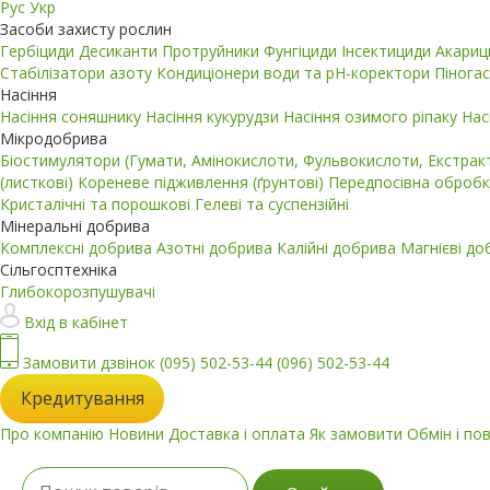
Рус
Укр
Засоби захисту рослин
Гербіциди
Десиканти
Протруйники
Фунгіциди
Інсектициди
Акари
Стабілізатори азоту
Кондиціонери води та pH-коректори
Пінога
Насіння
Насіння соняшнику
Насіння кукурудзи
Насіння озимого ріпаку
Нас
Мікродобрива
Біостимулятори (Гумати, Амінокислоти, Фульвокислоти, Екстра
(листкові)
Кореневе підживлення (ґрунтові)
Передпосівна обробк
Кристалічні та порошкові
Гелеві та суспензійні
Мінеральні добрива
Комплексні добрива
Азотні добрива
Калійні добрива
Магнієві д
Сільгосптехніка
Глибокорозпушувачі
Вхід в кабінет
Замовити дзвінок
(095) 502-53-44
(096) 502-53-44
Кредитування
Про компанію
Новини
Доставка і оплата
Як замовити
Обмін і по