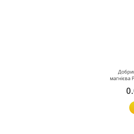
Добри
магнієва P
0