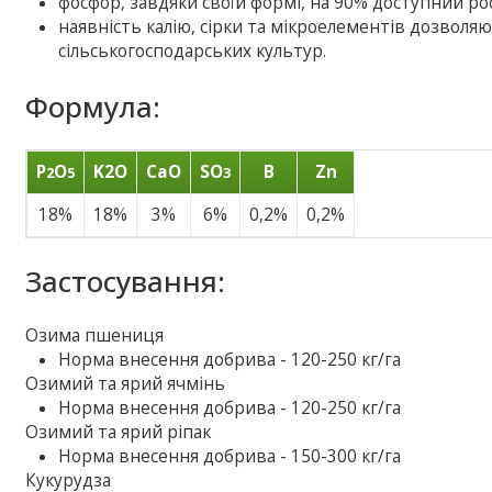
фосфор, завдяки своїй формі, на 90% доступний рос
наявність калію, сірки та мікроелементів дозволяю
сільськогосподарських культур.
Формула:
P
O
K2O
CaO
SO
B
Zn
2
5
3
18%
18%
3%
6%
0,2%
0,2%
Застосування:
Озима пшениця
Норма внесення добрива - 120-250 кг/га
Озимий та ярий ячмінь
Норма внесення добрива - 120-250 кг/га
Озимий та ярий ріпак
Норма внесення добрива - 150-300 кг/га
Кукурудза