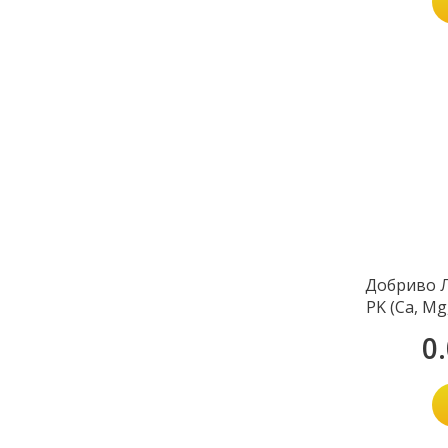
Добриво 
PK (Ca, Mg,
0