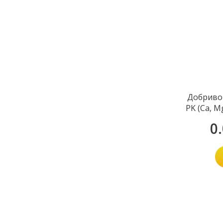
Добриво
PK (Ca, Mg
0