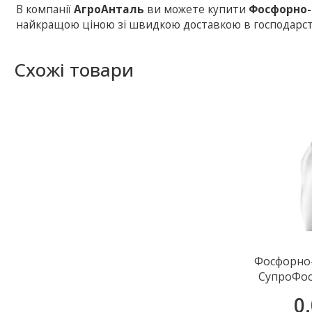
В компанії
АгроАнталь
ви можете купити
Фосфорно-к
найкращою ціною зі швидкою доставкою в господарст
Схожі товари
Фосфорно-
СупроФоск
S) 11-
0