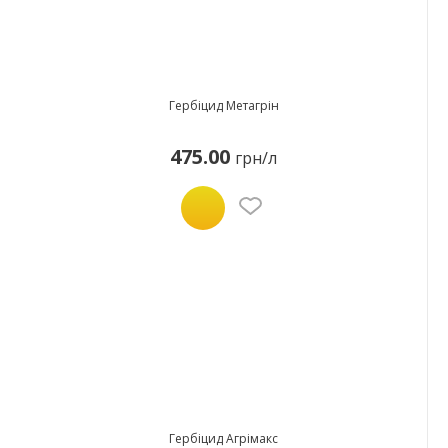
Гербіцид Метагрін
475.00
грн/л
Гербіцид Агрімакс