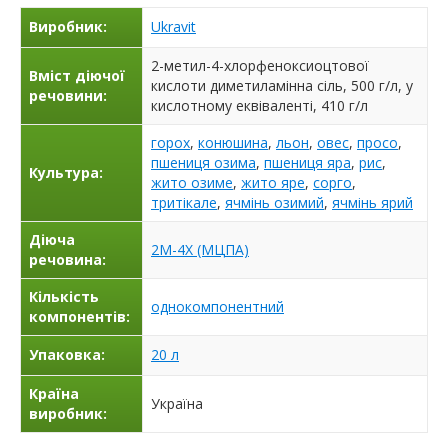
Виробник:
Ukravit
2-метил-4-хлорфеноксиоцтової
Вміст діючої
кислоти диметиламінна сіль, 500 г/л, у
речовини:
кислотному еквіваленті, 410 г/л
горох
,
конюшина
,
льон
,
овес
,
просо
,
пшениця озима
,
пшениця яра
,
рис
,
Культура:
жито озиме
,
жито яре
,
сорго
,
тритікале
,
ячмінь озимий
,
ячмінь ярий
Діюча
2М-4Х (МЦПА)
речовина:
Кількість
однокомпонентний
компонентів:
Упаковка:
20 л
Країна
Україна
виробник: