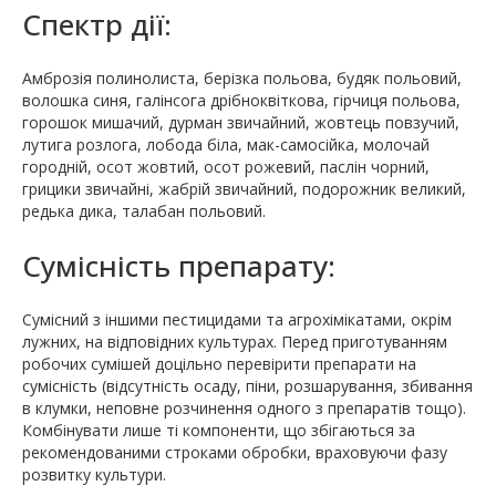
Спектр дії:
Амброзія полинолиста, берізка польова, будяк польовий,
волошка синя, галінсога дрібноквіткова, гірчиця польова,
горошок мишачий, дурман звичайний, жовтець повзучий,
лутига розлога, лобода біла, мак-самосійка, молочай
городній, осот жовтий, осот рожевий, паслін чорний,
грицики звичайні, жабрій звичайний, подорожник великий,
редька дика, талабан польовий.
Сумісність препарату:
Сумісний з іншими пестицидами та агрохімікатами, окрім
лужних, на відповідних культурах. Перед приготуванням
робочих сумішей доцільно перевірити препарати на
сумісність (відсутність осаду, піни, розшарування, збивання
в клумки, неповне розчинення одного з препаратів тощо).
Комбінувати лише ті компоненти, що збігаються за
рекомендованими строками обробки, враховуючи фазу
розвитку культури.