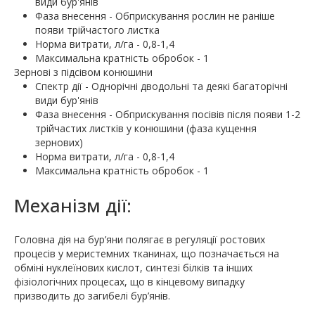
види бур'янів
Фаза внесення - Обприскування рослин не раніше
появи трійчастого листка
Норма витрати, л/га - 0,8-1,4
Максимальна кратність обробок - 1
Зернові з підсівом конюшини
Спектр дії - Однорічні дводольні та деякі багаторічні
види бур'янів
Фаза внесення - Обприскування посівів після появи 1-2
трійчастих листків у конюшини (фаза кущення
зернових)
Норма витрати, л/га - 0,8-1,4
Максимальна кратність обробок - 1
Механiзм дії:
Головна дія на бур’яни полягає в регуляції ростових
процесів у меристемних тканинах, що позначається на
обміні нуклеїнових кислот, синтезі білків та інших
фізіологічних процесах, що в кінцевому випадку
призводить до загибелі бур’янів.