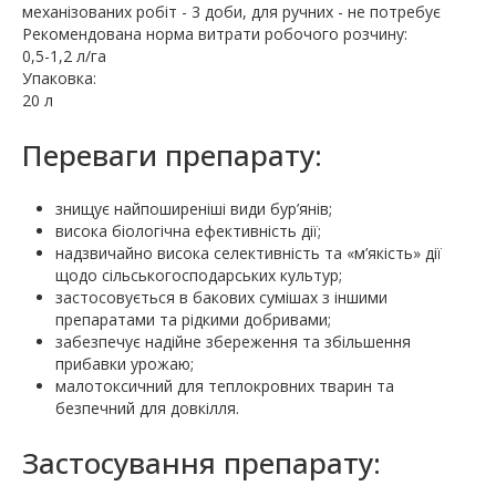
механізованих робіт - 3 доби, для ручних - не потребує
Рекомендована норма витрати робочого розчину:
0,5-1,2 л/га
Упаковка:
20 л
Переваги препарату:
знищує найпоширеніші види бур’янів;
висока біологічна ефективність дії;
надзвичайно висока селективність та «м’якість» дії
щодо сільськогосподарських культур;
застосовується в бакових сумішах з іншими
препарата­ми та рідкими добривами;
забезпечує надійне збереження та збільшення
прибавки урожаю;
малотоксичний для теплокровних тварин та
безпечний для довкілля.
Застосування препарату: