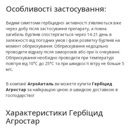
Особливостi застосування:
Видимі симптоми гербіцидної активності з’являються вже
через добу після застосування препарату, а повна
загибель бур’янів спостерігається через 14-21 день в
залежності від погодних умов і фази розвитку бур’янів на
момент обприскування. Обприскування недоцільно
проводити відразу після заморозків або при їх очікуванні.
Обприскування необхідно проводити при температурі
повітря від 10°С до 25°С та при швидкості вітру не більше 5
м/с.
В компанії
АгроАнталь
ви можете купити
Гербіцид
Агростар
за найкращою ціною зі швидкою доставкою в
господарство!
Характеристики
Гербіцид
Агростар