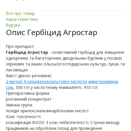
Все про товар
Характеристики
Відгуки
Опис
Гербіцид Агростар
Про препарат:
Гербіцид Агростар
- селективний гербіцид для знищення
однорічних та багаторічних дводольних бур’янів у посівах
зернових та інших сільськогосподарських культур, луках та
па­совищах
Вміст діючої речовини:
2-метил-4-хлорфеноксиоцтової кислоти диметиламінна
сіль
, 500 г/л у кислотному еквіваленті, 410 г/л
Препаративна форма:
розчинний концентрат
Хімічна група:
похідні арилоксиалканкарбонових кислот
Клас токсичності:
класифікація ВООЗ: 3 клас небезпечності. Строки виходу
працівників на оброблені площі для проведення