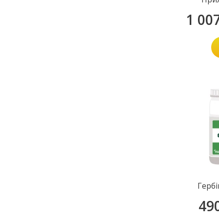
1 00
Гербі
49