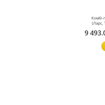
Комбі-
(Ларс, 
9 493