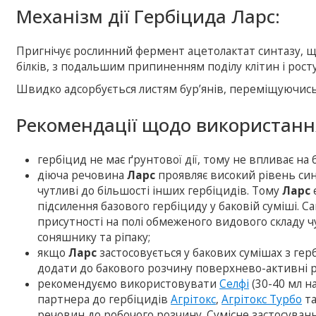
Механізм дії Гербіцида Ларс:
Пригнічує рослинний фермент ацетолактат синтазу, щ
білків, з подальшим припиненням поділу клітин і росту
Швидко адсорбується листям бур’янів, переміщуючись
Рекомендації щодо використанн
гербіцид не має ґрунтової дії, тому не впливає на
діюча речовина
Ларс
проявляє високий рівень сине
чутливі до більшості інших гербіцидів. Тому
Ларс
підсилення базового гербіциду у баковій суміші. 
присутності на полі обмеженого видового складу ч
соняшнику та ріпаку;
якщо
Ларс
застосовується у бакових сумішах з гер
додати до бакового розчину поверхнево-активні 
рекомендуємо використовувати
Селфі
(30-40 мл н
партнера до гербіцидів
Агрітокс
,
Агрітокс Турбо
т
речовин до робочого розчину. Сумісне застосуван