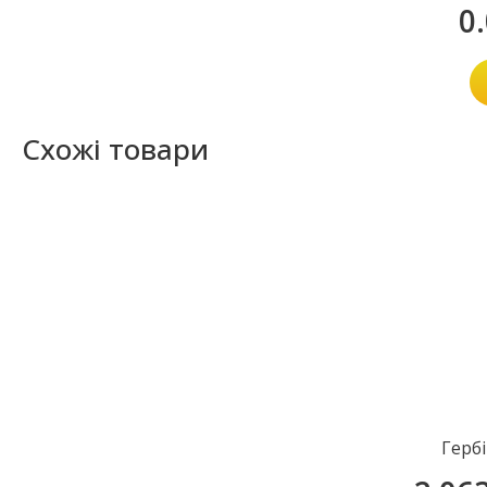
0
Схожі товари
Герб