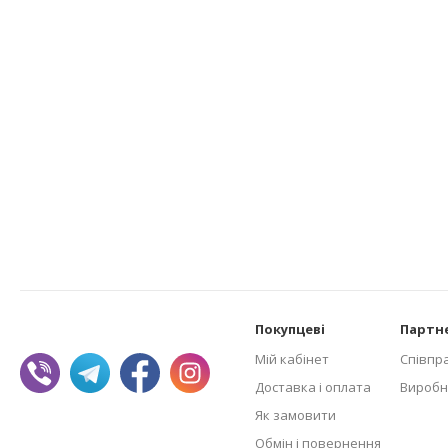
Покупцеві
Партн
Мій кабінет
Співпр
Доставка і оплата
Виробн
Як замовити
Обмін і повернення