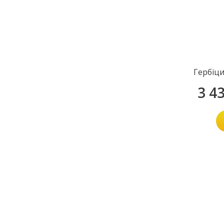
Гербіц
3 4