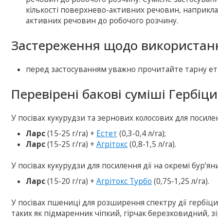
кількості поверхнево-активних речовин, наприкл
активних речовин до робочого розчину.
Застереження щодо використанн
перед застосуванням уважно прочитайте тарну ет
Перевірені бакові суміші Гербіци
У посівах кукурудзи та зернових колосових для посиле
Ларс
(15-25 г/га) +
Естет
(0,3-0,4 л/га);
Ларс
(15-25 г/га) +
Агрітокс
(0,8-1,5 л/га).
У посівах кукурудзи для посилення дії на окремі бур’ян
Ларс
(15-20 г/га) +
Агрітокс Турбо
(0,75-1,25 л/га).
У посівах пшениці для розширення спектру дії гербіци
таких як підмаренник чіпкий, гірчак березковидний, з