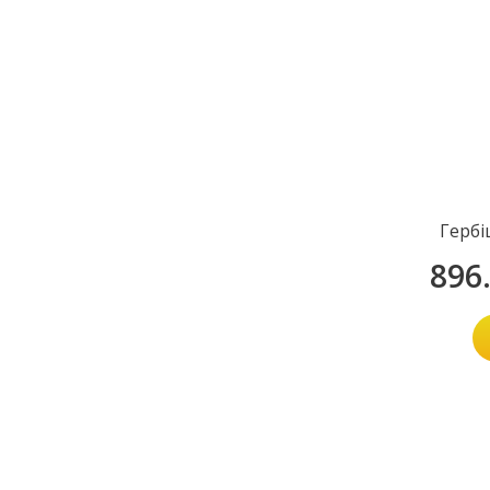
Гербі
896