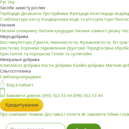
Рус
Укр
Засоби захисту рослин
Гербіциди
Десиканти
Протруйники
Фунгіциди
Інсектициди
Акари
Стабілізатори азоту
Кондиціонери води та pH-коректори
Пінога
Насіння
Насіння соняшнику
Насіння кукурудзи
Насіння озимого ріпаку
Нас
Мікродобрива
Біостимулятори (Гумати, Амінокислоти, Фульвокислоти, Екстра
(листкові)
Кореневе підживлення (ґрунтові)
Передпосівна обробк
Кристалічні та порошкові
Гелеві та суспензійні
Мінеральні добрива
Комплексні добрива
Азотні добрива
Калійні добрива
Магнієві д
Сільгосптехніка
Глибокорозпушувачі
Вхід в кабінет
Замовити дзвінок
(095) 502-53-44
(096) 502-53-44
Кредитування
Про компанію
Новини
Доставка і оплата
Як замовити
Обмін і по