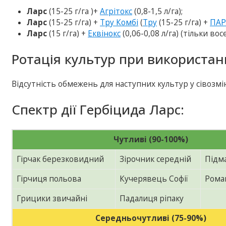
Ларс
(15-25 г/га )+
Агрітокс
(0,8-1,5 л/га);
Ларс
(15-25 г/га) +
Тру Комбі
(
Тру
(15-25 г/га) +
ПАР
Ларс
(15 г/га) +
Еквінокс
(0,06-0,08 л/га) (тільки вос
Ротація культур при використан
Відсутність обмежень для наступних культур у сівозмін
Спектр дії Гербіцида Ларс:
Чутливі (90-100%)
Гірчак березковидний
Зірочник середній
Підм
Гірчиця польова
Кучерявець Софії
Рома
Грицики звичайні
Падалиця ріпаку
Середньочутливі (75-90%)