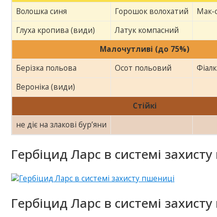
Волошка синя
Горошок волохатий
Мак-
Глуха кропива (види)
Латук компасний
Малочутливі (до 75%)
Берізка польова
Осот польовий
Фіалк
Вероніка (види)
Стійкі
не діє на злакові бур’яни
Гербіцид Ларс в системі захисту
Гербіцид Ларс в системі захисту