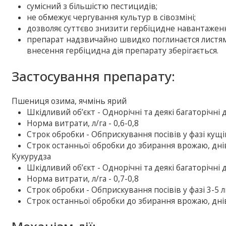
сумісний з більшістю пестицидів;
не обмежує чергування культур в сівозміні;
дозволяє суттєво знизити гербіцидне навантаженн
препарат надзвичайно швидко поглинаєтся листям 
внесення гербіцидна дія препарату зберігається.
Застосування препарату:
Пшениця озима, ячмінь ярий
Шкідливий об’єкт - Однорічні та деякі багаторічні 
Норма витрати, л/га - 0,6-0,8
Строк обробки - Обприскування посівів у фазі кущі
Строк останньої обробки до збирання врожаю, днів
Кукурудза
Шкідливий об’єкт - Однорічні та деякі багаторічні 
Норма витрати, л/га - 0,7-0,8
Строк обробки - Обприскування посівів у фазі 3-5 л
Строк останньої обробки до збирання врожаю, днів