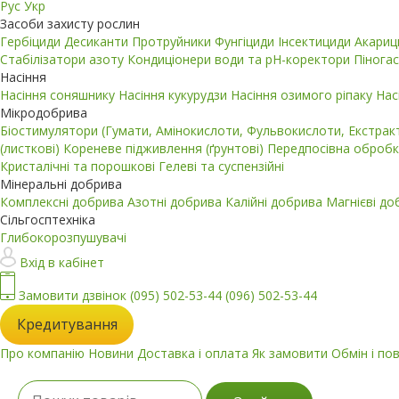
Рус
Укр
Засоби захисту рослин
Гербіциди
Десиканти
Протруйники
Фунгіциди
Інсектициди
Акари
Стабілізатори азоту
Кондиціонери води та pH-коректори
Пінога
Насіння
Насіння соняшнику
Насіння кукурудзи
Насіння озимого ріпаку
Нас
Мікродобрива
Біостимулятори (Гумати, Амінокислоти, Фульвокислоти, Екстра
(листкові)
Кореневе підживлення (ґрунтові)
Передпосівна обробк
Кристалічні та порошкові
Гелеві та суспензійні
Мінеральні добрива
Комплексні добрива
Азотні добрива
Калійні добрива
Магнієві д
Сільгосптехніка
Глибокорозпушувачі
Вхід в кабінет
Замовити дзвінок
(095) 502-53-44
(096) 502-53-44
Кредитування
Про компанію
Новини
Доставка і оплата
Як замовити
Обмін і по