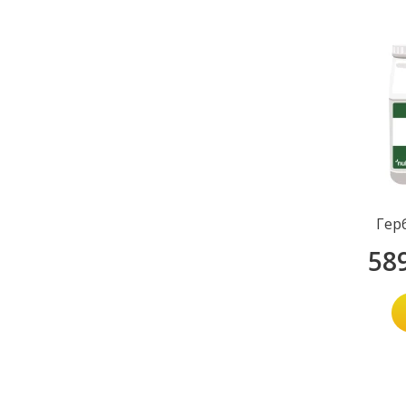
Гер
58