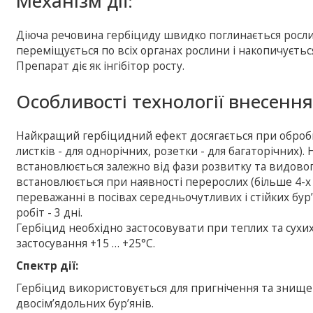
Механізм дії:
Діюча речовина гербіциду швидко поглинається рослин
переміщується по всіх органах рослини і накопичуєтьс
Препарат діє як інгібітор росту.
Особливості технології внесення
Найкращий гербіцидний ефект досягається при обробці 
листків - для однорічних, розетки - для багаторічних
встановлюється залежно від фази розвитку та видово
встановлюється при наявності перерослих (більше 4-х л
переважанні в посівах середньочутливих і стійких бур
робіт - 3 дні.
Гербіцид необхідно застосовувати при теплих та сух
застосування +15 … +25°С.
Спектр дії:
Гербіцид використовується для пригнічення та знище
двосім’ядольних бур’янів.