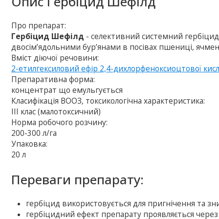
Опис
Гербіцид Шефілд
Про препарат:
Гербіцид Шефілд
- селективний системний гербіцид
двосім’ядольними бур’янами в посівах пшениці, ячме
Вміст діючої речовини:
2-етилгексиловий ефір 2,4-дихлорфеноксиоцтової кис
Препаративна форма:
концентрат що емульгується
Класифікація ВООЗ, токсикологічна характеристика:
IIІ клас (малотоксичний)
Норма робочого розчину:
200-300 л/га
Упаковка:
20 л
Переваги препарату:
гербіцид використовується для пригнічення та зн
гербіцидний ефект препарату проявляється через 