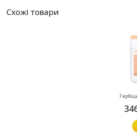
Схожі товари
Гербіц
34