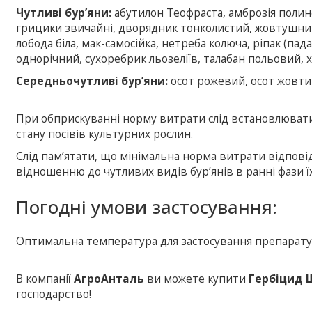
Чутливі бур’яни:
абутилон Теофраста, амброзія полино
грицики звичайні, дворядник тонколистий, жовтушник
лобода біла, мак-самосійка, нетреба колюча, ріпак (па
однорічний, сухоребрик льозеліїв, талабан польовий,
Середньочутливі бур’яни:
осот рожевий, осот жовтий
При обприскуванні норму витрати слід встановлювати 
стану посівів культурних рослин.
Слід пам’ятати, що мінімальна норма витрати відпові
відношенню до чутливих видів бур’янів в ранні фази ї
Погодні умови застосування:
Оптимальна температура для застосування препарату с
В компанії
АгроАнталь
ви можете купити
Гербіцид
господарство!