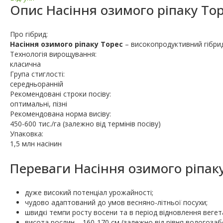
Опис
Насіння озимого ріпаку То
Про гібрид:
Насіння озимого ріпаку Торес
– високопродуктивний гібрид
Технологія вирощування:
класична
Група стиглості:
середньоранній
Рекомендовані строки посіву:
оптимальні, пізні
Рекомендована норма висіву:
450-600 тис./га (залежно від термінів посіву)
Упаковка:
1,5 млн насінин
Переваги Насіння озимого ріпаку
дуже високий потенціал урожайності;
чудово адаптований до умов весняно-літньої посухи;
швидкі темпи росту восени та в період відновлення вегета
висота рослин – 160-170 см (залежно від рівня вологозаб