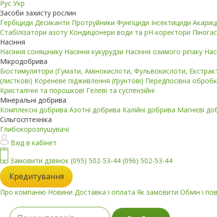
Рус
Укр
Засоби захисту рослин
Гербіциди
Десиканти
Протруйники
Фунгіциди
Інсектициди
Акари
Стабілізатори азоту
Кондиціонери води та pH-коректори
Пінога
Насіння
Насіння соняшнику
Насіння кукурудзи
Насіння озимого ріпаку
Нас
Мікродобрива
Біостимулятори (Гумати, Амінокислоти, Фульвокислоти, Екстра
(листкові)
Кореневе підживлення (ґрунтові)
Передпосівна обробк
Кристалічні та порошкові
Гелеві та суспензійні
Мінеральні добрива
Комплексні добрива
Азотні добрива
Калійні добрива
Магнієві д
Сільгосптехніка
Глибокорозпушувачі
Вхід в кабінет
Замовити дзвінок
(095) 502-53-44
(096) 502-53-44
Кредитування
Про компанію
Новини
Доставка і оплата
Як замовити
Обмін і по