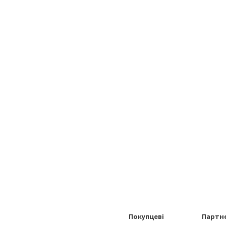
Покупцеві
Партн