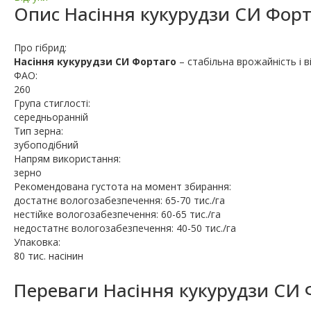
Опис
Насіння кукурудзи СИ Фор
Про гібрид:
Насіння кукурудзи СИ Фортаго
– стабільна врожайність і в
ФАО:
260
Група стиглості:
середньоранній
Тип зерна:
зубоподібний
Напрям використання:
зерно
Рекомендована густота на момент збирання:
достатнє вологозабезпечення: 65-70 тис./га
нестійке вологозабезпечення: 60-65 тис./га
недостатнє вологозабезпечення: 40-50 тис./га
Упаковка:
80 тис. насінин
Переваги Насіння кукурудзи СИ 