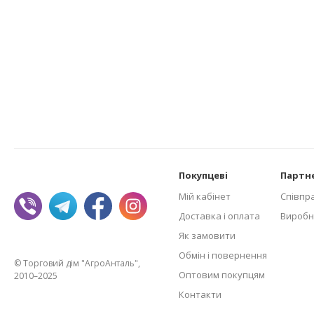
Покупцеві
Партн
Мій кабінет
Співпр
Доставка і оплата
Виробн
Як замовити
Обмін і повернення
© Торговий дім "АгроАнталь",
Оптовим покупцям
2010–2025
Контакти