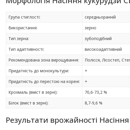
Морфологія Насіння кукурудзи С
Група стиглості:
середньоранній
Використання:
зерно
Тип зерна:
зубоподібний
Тип адаптивності:
високоадаптивний
Рекомендована зона вирощування:
Полісся, Лісостеп, Сте
Придатність до монокультури:
+
Придатність до перестою на корені:
+
Крохмаль (вміст в зерні):
70,6-73,2 %
Білок (вміст в зерні):
8,7-9,6 %
Результати врожайності Насіння