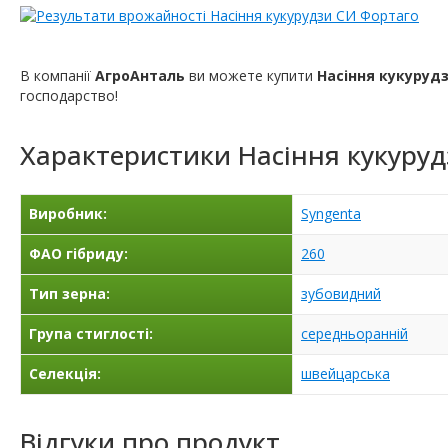
В компанії
АгроАнталь
ви можете купити
Насіння кукуруд
господарство!
Характеристики
Насіння кукуру
Виробник:
Syngenta
ФАО гібриду:
260
Тип зерна:
зубовидний
Група стиглості:
середньоранній
Селекція:
швейцарська
Відгуки про продукт