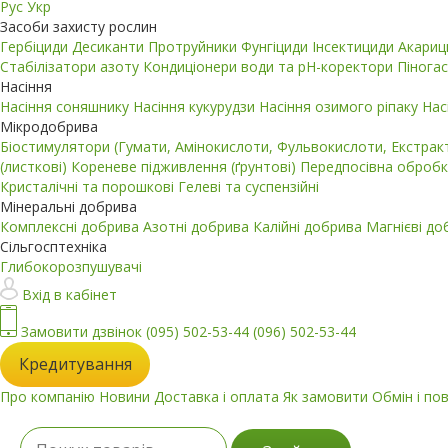
Рус
Укр
Засоби захисту рослин
Гербіциди
Десиканти
Протруйники
Фунгіциди
Інсектициди
Акари
Стабілізатори азоту
Кондиціонери води та pH-коректори
Пінога
Насіння
Насіння соняшнику
Насіння кукурудзи
Насіння озимого ріпаку
Нас
Мікродобрива
Біостимулятори (Гумати, Амінокислоти, Фульвокислоти, Екстра
(листкові)
Кореневе підживлення (ґрунтові)
Передпосівна обробк
Кристалічні та порошкові
Гелеві та суспензійні
Мінеральні добрива
Комплексні добрива
Азотні добрива
Калійні добрива
Магнієві д
Сільгосптехніка
Глибокорозпушувачі
Вхід в кабінет
Замовити дзвінок
(095) 502-53-44
(096) 502-53-44
Кредитування
Про компанію
Новини
Доставка і оплата
Як замовити
Обмін і по