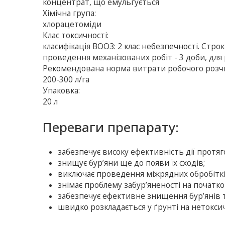
концентрат, що емульгується
Хімічна група:
хлорацетоміди
Клас токсичності:
класифікація ВООЗ: 2 клас небезпечності. Стро
проведення механізованих робіт - 3 доби, для 
Рекомендована норма витрати робочого розч
200-300 л/га
Упаковка:
20 л
Переваги препарату:
забезпечує високу ефективність дії протяг
знищує бур’яни ще до появи їх сходів;
виключає проведення міжрядних обробіткі
знімає проблему забур’яненості на початко
забезпечує ефективне знищення бур’янів 
швидко розкладається у ґрунті на нетоксич