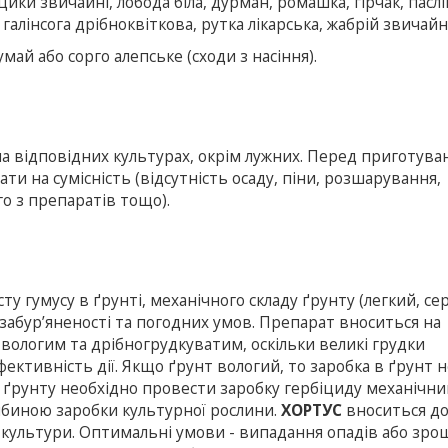
ики звичайні, лобода біла, дурман, ромашка, гірчак, паслі
галінсога дрібноквіткова, рутка лікарська, жабрій звичайн
умай або сорго алепське (сходи з насіння).
а відповідних культурах, окрім лужних. Перед приготув
и на сумісність (відсутність осаду, піни, розшарування,
о з препаратів тощо).
сту гумусу в ґрунті, механічного складу ґрунту (легкий, се
 забур’яненості та погодних умов. Препарат вноситься на
вологим та дрібногрудкуватим, оскільки великі грудки
ктивність дії. Якщо ґрунт вологий, то заробка в ґрунт н
і ґрунту необхідно провести заробку гербіциду механічн
ибиною заробки культурної рослини.
ХОРТУС
вноситься до
одів культури. Оптимальні умови - випадання опадів або зр