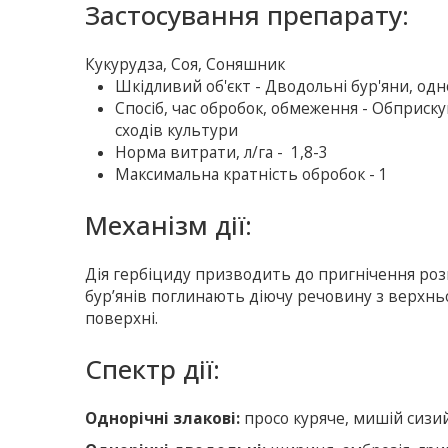
Застосування препарату:
Кукурудза, Соя, Соняшник
Шкiдливий об'єкт - Дводольні бур'яни, одно
Спосіб, час обробок, обмеження - Обприскув
сходів культури
Норма витрати, л/га - 1,8-3
Максимальна кратність обробок - 1
Механiзм дії:
Дія гербіциду призводить до пригнічення розви
бур’янів поглинають діючу речовину з верхньо
поверхні.
Спектр дії:
Однорічні злакові:
просо куряче, мишій сизий