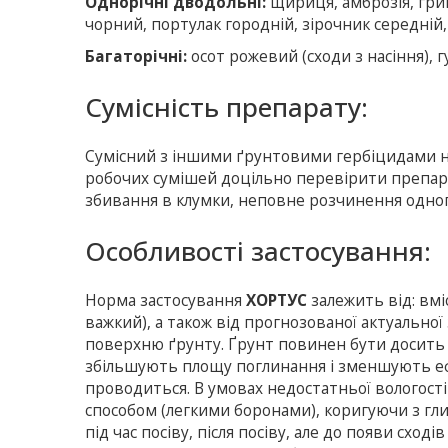
Однорічні дводольні:
щириця, амброзія, гриц
чорний, портулак городній, зірочник середній, 
Багаторічні:
осот рожевий (сходи з насіння), г
Сумісність препарату:
Сумісний з іншими ґрунтовими гербіцидами н
робочих сумішей доцільно перевірити препарат
збивання в клумки, неповне розчинення одног
Особливостi застосування:
Норма застосування
ХОРТУС
залежить від: вмі
важкий), а також від прогнозованої актуальної
поверхню ґрунту. Ґрунт повинен бути досить 
збільшують площу поглинання і зменшують ефе
проводиться. В умовах недостатньої вологост
способом (легкими боронами), коригуючи з гл
під час посіву, після посіву, але до появи сх