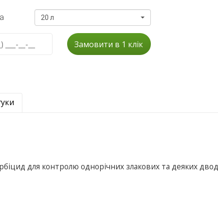
а
20 л
Замовити в 1 клік
гуки
рбіцид для контролю однорічних злакових та деяких дво