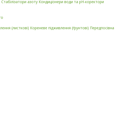
і
Стабілізатори азоту
Кондиціонери води та pH-коректори
го
лення (листкові)
Кореневе підживлення (ґрунтові)
Передпосівна