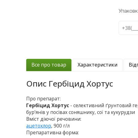
Упаковк
Все про товар
Характеристики
Від
Опис
Гербіцид Хортус
Про препарат:
Гербіцид Хортус
- селективний ґрунтовий ге
бур’янів у посівах соняшнику, сої та кукурудзи
Вміст діючої речовини:
ацетохлор
, 900 г/л
Препаративна форма: