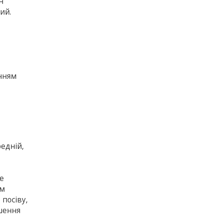
н
ий.
анням
редній,
е
им
 посіву,
ошення