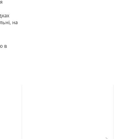
я
дках
льні, на
ю в