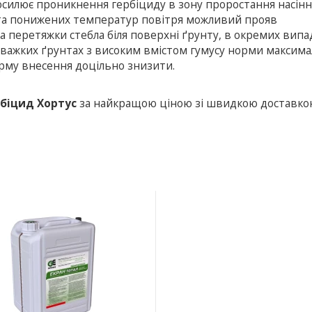
посилює проникнення гербіциду в зону проростання насінн
ту та понижених температур повітря можливий прояв
та перетяжки стебла біля поверхні ґрунту, в окремих випа
а важких ґрунтах з високим вмістом гумусу норми максима
орму внесення доцільно знизити.
біцид Хортус
за найкращою ціною зі швидкою доставко