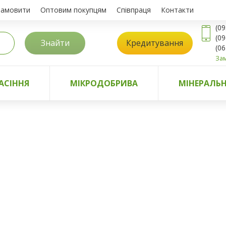
замовити
Оптовим покупцям
Співпраця
Контакти
(09
(09
Знайти
Кредитування
(06
Зам
АСІННЯ
МІКРОДОБРИВА
МІНЕРАЛЬН