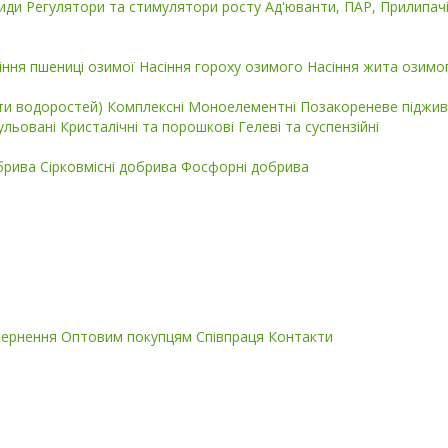
циди
Регулятори та стимулятори росту
Ад'юванти, ПАР, Прилипач
іння пшениці озимої
Насіння гороху озимого
Насіння жита озимо
кти водоростей)
Комплексні
Моноелементні
Позакореневе піджив
ульовані
Кристалічні та порошкові
Гелеві та суспензійні
обрива
Сірковмісні добрива
Фосфорні добрива
вернення
Оптовим покупцям
Співпраця
Контакти