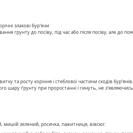
річні злакові бур'яни
ання грунту до посіву, під час або після посіву, але до по
тку та росту коріння і стеблової частини сходів бур’янів
го шару ґрунту при проростанні і гинуть, не з’являючись
, мишій зелений, росичка, пажитниця, вівсюг.