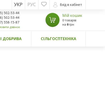
УКР
РУС
Вхід в кабінет
5) 502-53-44
Мій кошик
6) 502-53-44
0 товарів
7) 558-15-87
на
0
грн
овити дзвінок
І ДОБРИВА
СІЛЬГОСПТЕХНІКА