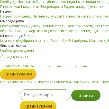
Гербіциди
Десиканти
Протруйники
Фунгіциди
Інсектициди
Акари
Піногасники
Інокулянти
Біопрепарати
Родентициди
Фуміганти
Насіння
Насіння соняшнику
Насіння кукурудзи
Насіння озимого ріпаку
Нас
Мікродобрива
Біостимулятори (Гумати, Амінокислоти, Фульвокислоти, Екстра
обробка насіння
Фертигація (через систему зрошення)
Рідкі
Гран
Мінеральні добрива
Комплексні добрива
Азотні добрива
Калійні добрива
Магнієві д
Сільгосптехніка
Глибокорозпушувачі
Вхід в кабінет
Замовити дзвінок
(095) 502-53-44
(096) 502-53-44
Кредитування
Про компанію
Новини
Доставка і оплата
Як замовити
Обмін і по
Знайти
Кредитування