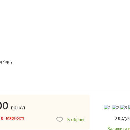
д Хортус
00
грн/л
0 відгук
 в наявності
В обрані
Залишити в