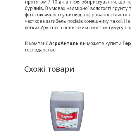
протягом 7-10 днів після обприскування, що 
бур’янів. В умовах надмірної вологості ґрун
фітотоксичності у вигляді гофрованості листя 
часткова загибель посівів соняшнику та сої. Н
легких ґрунтах з невисоким вмістом гумусу н
В компанії
АгроАнталь
ви можете купити
Гер
господарство!
Схожі товари