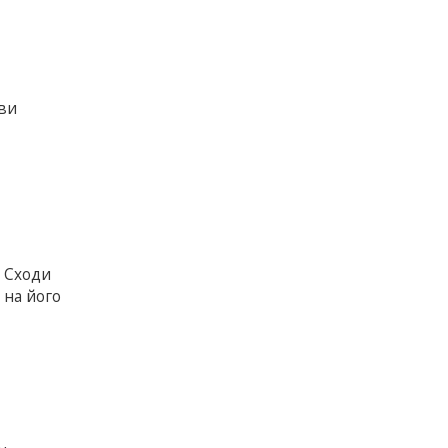
яви
. Сходи
 на його