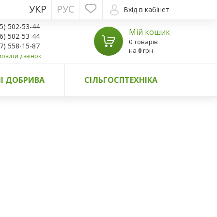
УКР
РУС
Вхід в кабінет
5) 502-53-44
Мій кошик
6) 502-53-44
0 товарів
7) 558-15-87
на
0
грн
овити дзвінок
І ДОБРИВА
СІЛЬГОСПТЕХНІКА