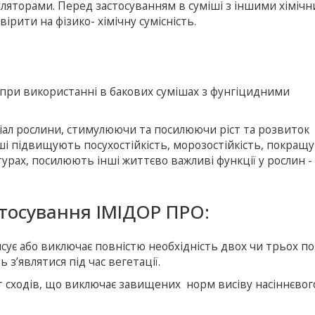
ляторами. Перед застосуванням в суміші з іншими хіміч
рити на фізико- хімічну сумісність.
 при використанні в бакових сумішах з фунгіцидними
ал рослини, стимулюючи та посилюючи ріст та розвиток
іші підвищують посухостійкість, морозостійкість, покращ
турах, посилюють інші життєво важливі функції у рослин -
стосування ІМІДОР ПРО:
ує або виключає повністю необхідність двох чи трьох по
з’являтися під час вегетації.
т сходів, що виключає завищених норм висіву насіннєвог