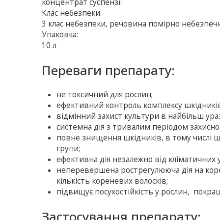
концентрат суспензії
Клас небезпеки:
3 клас небезпеки, речовина помірно небезпеч
Упаковка:
10 л
Переваги препарату:
не токсичний для рослин;
ефективний контроль комплексу шкідників 
відмінний захист культури в найбільш уразли
системна дія з тривалим періодом захисної 
повне знищення шкідників, в тому числі ш
групи;
ефективна дія незалежно від кліматичних 
неперевершена рострегулююча дія на корен
кількість кореневих волосків;
підвищує посухостійкість у рослин, покра
Застосування препарату: