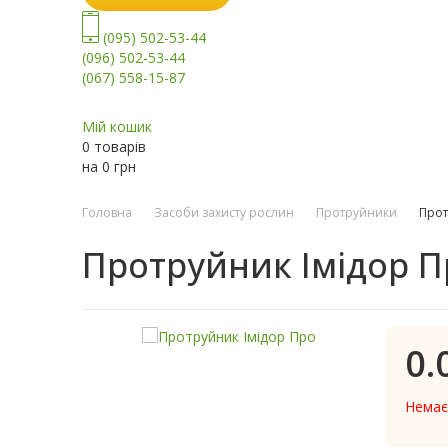
(095) 502-53-44
(096) 502-53-44
(067) 558-15-87
Мій кошик
0 товарів
на
0
грн
Головна
Засоби захисту рослин
Протруйники
Прот
Протруйник Імідор П
0.
Немає