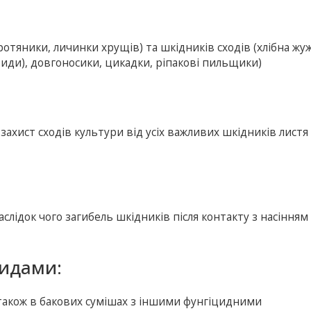
тяники, личинки хрущів) та шкідників сходів (хлібна жу
(види), довгоносики, цикадки, ріпакові пильщики)
захист сходів культури від усіх важливих шкідників листя
лідок чого загибель шкідників після контакту з насінням
цидами:
також в бакових сумішах з іншими фунгіцидними