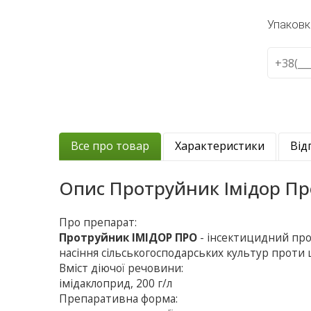
Упаковк
Все про товар
Характеристики
Від
Опис
Протруйник Імідор Пр
Про препарат:
Протруйник ІМІДОР ПРО
- інсектицидний про
насіння сільськогосподарських культур проти
Вміст діючої речовини:
імідаклоприд, 200 г/л
Препаративна форма: