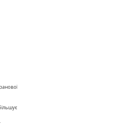
ранової
більшує
.