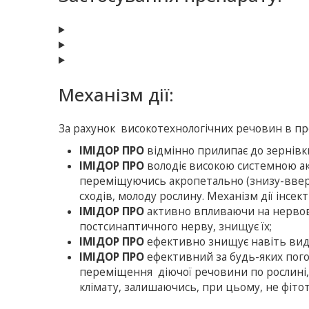
Механізм дії:
За рахунок високотехнологічних речовин в пр
ІМІДОР ПРО
відмінно прилипає до зернівк
ІМІДОР ПРО
володіє високою системною ак
переміщуючись акропетально (знизу-вверх
сходів, молоду рослину. Механізм дії інсе
ІМІДОР ПРО
активно впливаючи на нервову
постсинаптичного нерву, знищує їх;
ІМІДОР ПРО
ефективно знищує навіть види
ІМІДОР ПРО
ефективний за будь-яких пого
переміщення діючої речовини по рослині
клімату, залишаючись, при цьому, не фіто