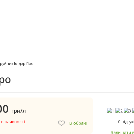
руйник Імідор Про
ро
00
грн/л
0 відгук
 в наявності
В обрані
Залишити в