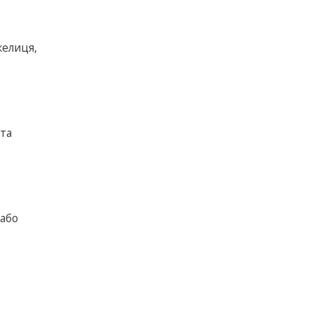
желиця,
 та
 або