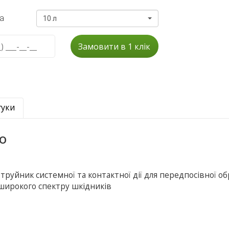
а
10 л
Замовити в 1 клік
гуки
о
труйник системної та контактної дії для передпосівної о
 широкого спектру шкідників