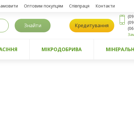
замовити
Оптовим покупцям
Співпраця
Контакти
(09
(09
Знайти
Кредитування
(06
Зам
АСІННЯ
МІКРОДОБРИВА
МІНЕРАЛЬН