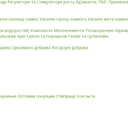
циди
Регулятори та стимулятори росту
Ад'юванти, ПАР, Прилипач
іння пшениці озимої
Насіння гороху озимого
Насіння жита озимо
кти водоростей)
Комплексні
Моноелементні
Позакореневе піджив
ульовані
Кристалічні та порошкові
Гелеві та суспензійні
обрива
Сірковмісні добрива
Фосфорні добрива
вернення
Оптовим покупцям
Співпраця
Контакти