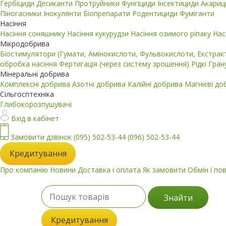
Гербіциди
Десиканти
Протруйники
Фунгіциди
Інсектициди
Акари
Піногасники
Інокулянти
Біопрепарати
Родентициди
Фуміганти
Насіння
Насіння соняшнику
Насіння кукурудзи
Насіння озимого ріпаку
Нас
Мікродобрива
Біостимулятори (Гумати, Амінокислоти, Фульвокислоти, Екстра
обробка насіння
Фертигація (через систему зрошення)
Рідкі
Гран
Мінеральні добрива
Комплексні добрива
Азотні добрива
Калійні добрива
Магнієві д
Сільгосптехніка
Глибокорозпушувачі
Вхід в кабінет
Замовити дзвінок
(095) 502-53-44
(096) 502-53-44
Кредитування
Про компанію
Новини
Доставка і оплата
Як замовити
Обмін і по
Знайти
Кредитування