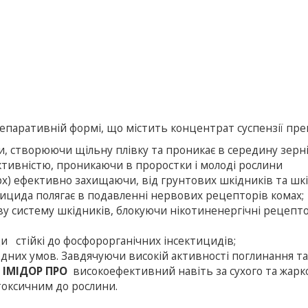
епаративній формі, що містить концентрат суспензії пре
и, створюючи щільну плівку та проникає в середину зерні
тивністю, проникаючи в проростки і молоді рослини
) ефективно захищаючи, від грунтових шкідників та шк
ктицида полягає в подавленні нерво­вих рецепторів комах;
 систему шкідників, блокуючи нікотиненергічні рецеп­т
 стійкі до фосфорорганічних інсектицидів;
дних умов. Завдячуючи високій активності поглинання т
,
ІМІДОР ПРО
високоефективний навіть за сухого та жарк
токсичним до рослини.