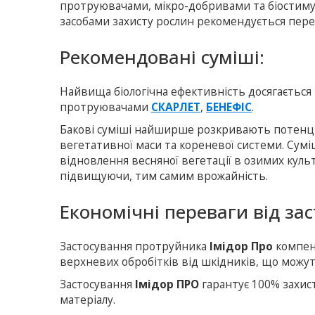
протруювачами, мікро-добривами та біостиму
засобами захисту рослин рекомендується переві
Рекомендовані суміші:
Найвища біологічна ефективність досягається
протруювачами
СКАРЛЕТ
,
БЕНЕФІС
.
Бакові суміші найширше розкривають потенці
вегетативної маси та кореневої системи. Сум
відновлення весняної вегетації в озимих куль
підвищуючи, тим самим врожайність.
Економічні переваги від за
Застосування протруйника
Імідор Про
компенс
верхневих обробітків від шкідників, що можуть 
Застосування
Імідор ПРО
гарантує 100% захис
матеріалу.