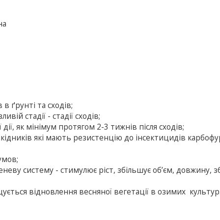
на
в ґрунті та сходів;
вій стадії - стадії сходів;
дії, як мінімум протягом 2-3 тижнів після сходів;
кідників які мають резистенцію до інсектицидів карбофу
умов;
еву систему - стимулює ріст, збільшує об’єм, довжину, з
щується відновлення весняної вегетації в озимих культур