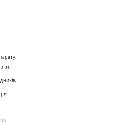
парату.
вки;
ідників
ори
а
ого