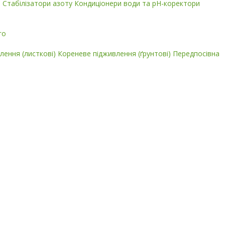
і
Стабілізатори азоту
Кондиціонери води та pH-коректори
го
лення (листкові)
Кореневе підживлення (ґрунтові)
Передпосівна