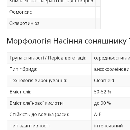
Комплексна толерантність до хвороб
Фомопсис
Склеротиніоз
Морфологія Насіння соняшнику 
Група стиглості / Період вегетації:
середньостигл
Тип гібрида:
високоолеїнови
Технологія вирощування:
Сlearfield
Вміст олії:
50-52 %
Вміст олеїнової кислоти:
до 90 %
Стійкість до вовчка (раси):
A-E
Тип адаптивності:
інтенсивний