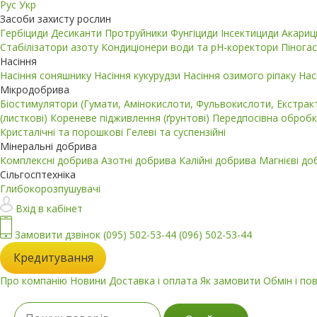
Рус
Укр
Засоби захисту рослин
Гербіциди
Десиканти
Протруйники
Фунгіциди
Інсектициди
Акари
Стабілізатори азоту
Кондиціонери води та pH-коректори
Пінога
Насіння
Насіння соняшнику
Насіння кукурудзи
Насіння озимого ріпаку
Нас
Мікродобрива
Біостимулятори (Гумати, Амінокислоти, Фульвокислоти, Екстра
(листкові)
Кореневе підживлення (ґрунтові)
Передпосівна обробк
Кристалічні та порошкові
Гелеві та суспензійні
Мінеральні добрива
Комплексні добрива
Азотні добрива
Калійні добрива
Магнієві д
Сільгосптехніка
Глибокорозпушувачі
Вхід в кабінет
Замовити дзвінок
(095) 502-53-44
(096) 502-53-44
Кредитування
Про компанію
Новини
Доставка і оплата
Як замовити
Обмін і по