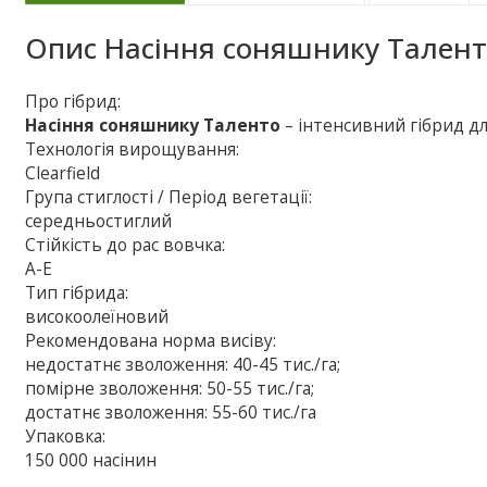
Опис
Насіння соняшнику Тален
Про гібрид:
Насіння соняшнику Таленто
– інтенсивний гібрид дл
Технологія вирощування:
Сlearfield
Група стиглості / Період вегетації:
середньостиглий
Стійкість до рас вовчка:
A-E
Тип гібрида:
високоолеїновий
Рекомендована норма висіву:
недостатнє зволоження: 40-45 тис./га;
помірне зволоження: 50-55 тис./га;
достатнє зволоження: 55-60 тис./га
Упаковка:
150 000 насінин