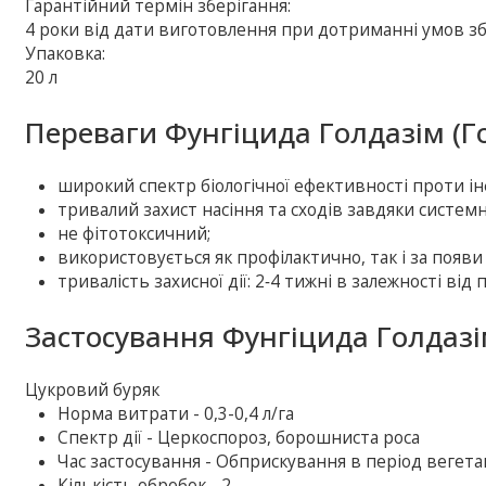
Гарантійний термін зберігання:
4 роки від дати виготовлення при дотриманні умов зб
Упаковка:
20 л
Переваги Фунгіцида Голдазім (Г
широкий спектр біологічної ефективності проти інф
тривалий захист насіння та сходів завдяки системн
не фітотоксичний;
використовується як профілактично, так і за появ
тривалість захисної дії: 2‑4 тижні в залежності ві
Застосування Фунгіцида Голдазім
Цукровий буряк
Норма витрати - 0,3-0,4 л/га
Спектр дії - Церкоспороз, борошниста роса
Час застосування - Обприскування в період вегетац
Кількість обробок - 2