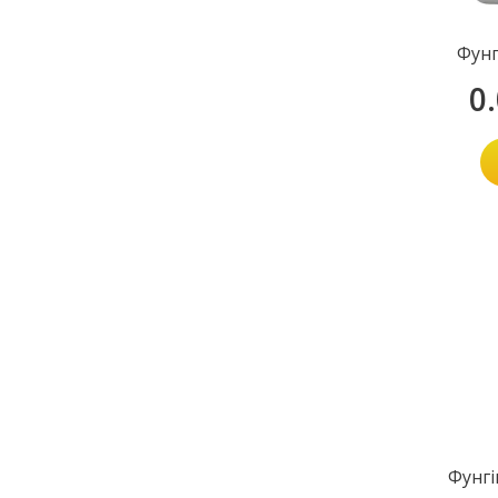
Фунг
0
Фунгі