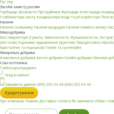
Рус
Укр
Засоби захисту рослин
Гербіциди
Десиканти
Протруйники
Фунгіциди
Інсектициди
Акари
Стабілізатори азоту
Кондиціонери води та pH-коректори
Пінога
Насіння
Насіння соняшнику
Насіння кукурудзи
Насіння озимого ріпаку
Нас
Мікродобрива
Біостимулятори (Гумати, Амінокислоти, Фульвокислоти, Екстра
(листкові)
Кореневе підживлення (ґрунтові)
Передпосівна обробк
Кристалічні та порошкові
Гелеві та суспензійні
Мінеральні добрива
Комплексні добрива
Азотні добрива
Калійні добрива
Магнієві д
Сільгосптехніка
Глибокорозпушувачі
Вхід в кабінет
Замовити дзвінок
(095) 502-53-44
(096) 502-53-44
Кредитування
Про компанію
Новини
Доставка і оплата
Як замовити
Обмін і по