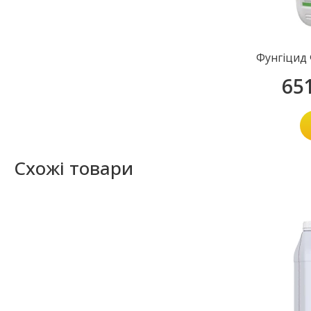
Фунгіцид 
65
Схожі товари