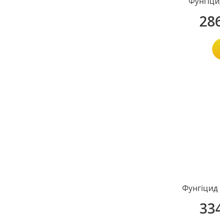
Фунгіци
28
Фунгіцид
33