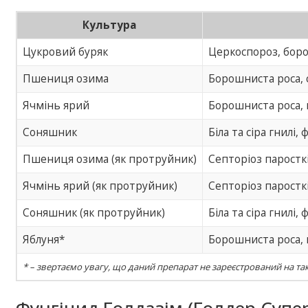
Культура
Цукровий буряк
Церкоспороз, бор
Пшениця озима
Борошниста роса, 
Ячмінь ярий
Борошниста роса, 
Соняшник
Біла та сіра гнилі,
Пшениця озима (як протруйник)
Септоріоз паросткі
Ячмінь ярий (як протруйник)
Септоріоз паросткі
Соняшник (як протруйник)
Біла та сіра гнилі,
Яблуня*
Борошниста роса,
* – звертаємо увагу, що даний препарат не зареєстрований на так
Фунгіцид Голдазім (Голдер Супер)