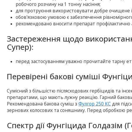
робочого розчину на 1 тонну насіння;
для протруєння використовувати добре очищене і
обов’язковою умовою є забезпечення рівномірного
рекомендовано вносити препарат профілактично а
Застереження щодо використанн
Супер):
перед застосуванням уважно прочитайте тарну ет
Перевірені бакові суміші Фунгіц
Сумісний з більшістю післясходових гербіцидів та інсе
препаратами, що мають лужну реакцію. Гарний бакови
Рекомендована бакова суміш з
Фулгор 250 КС
для підс
зернових колосових та соняшнику. Перед обробкою рек
Спектр дії Фунгіцида Голдазім (Г