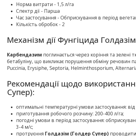
Норма витрати - 1,5 л/га
Спектр дії - Парша
Час застосування - Обприскування в період вегетац
Кількість обробок - 2
Механізм дії Фунгіцида Голдазім
Карбендазим
поглинається через коріння та зелені т
бетабуліну, що викликає порушення обміну речовин п
Puccinia, Erysiphe, Septoria, Helminthosporium, Alternari
Рекомендації щодо використанн
Супер):
оптимальні температурні умови застосування: від 
приготування робочого розчину: 200-400 л/га;
погодні умови в період застосування: обприскуван
3-4 м/с;
протруєння
Голдазім (Голдер Супер)
проводити 