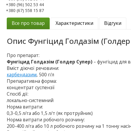
+380 (96) 502 53 44
+380 (67) 558 15 87
Все про товар
Характеристики
Відгуки
Опис
Фунгіцид Голдазім (Голдер
Про препарат:
Фунгіцид Голдазім (Голдер Супер)
– фунгіцид для 
Вміст діючої речовини:
карбендазим
, 500 г/л
Препаративна форма:
концентрат суспензії
Спосіб дії:
локально-системний
Норма витрати:
0,3-0,5 л/га або 1,5 л/т (як протруйник)
Норма витрати робочого розчину:
200-400 л/га або 10 л робочого розчину на 1 тонну насі