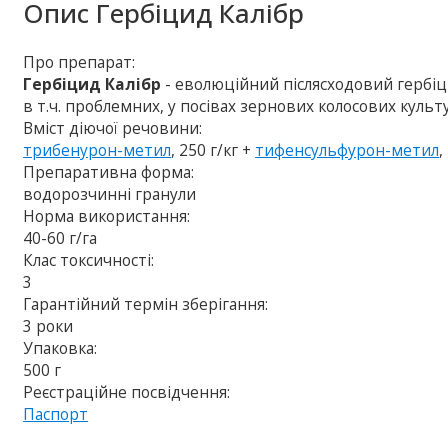
Опис
Гербіцид Калібр
Про препарат:
Гербіцид Калібр
- еволюційний післясходовий герб
в т.ч. проблемних, у посівах зернових колосових культ
Вміст діючої речовини:
трибенурон-метил
, 250 г/кг +
тифенсульфурон-метил
,
Препаративна форма:
водорозчинні гранули
Норма використання:
40-60 г/га
Клас токсичності:
3
Гарантійний термін зберігання:
3 роки
Упаковка:
500 г
Реєстраційне посвідчення:
Паспорт