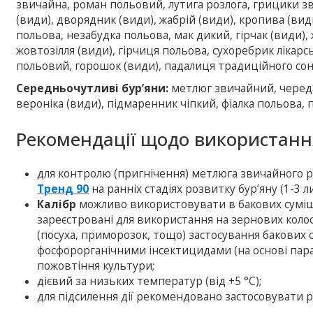
звичайна, роман польовий, лутига розлога, грицики зв
(види), дворядник (види), жабрій (види), кропива (вид
польова, незабудка польова, мак дикий, гірчак (види)
жовтозілля (види), гірчиця польова, сухоребрик лікарсь
польовий, горошок (види), падалиця традиційного со
Середньочутливі бур’яни:
метлюг звичайний, черед
вероніка (види), підмаренник чіпкий, фіалка польова, 
Рекомендації щодо використанн
для контролю (пригнічення) метлюга звичайного
Тренд 90
на ранніх стадіях розвитку бур’яну (1-3 л
Калібр
можливо використовувати в бакових суміш
зареєстровані для використання на зернових колос
(посуха, приморозок, тощо) застосування бакових 
фосфорорганічними інсектицидами (на основі пар
пожовтіння культури;
дієвий за низьких температур (від +5 °С);
для підсилення дії рекомендовано застосовувати 