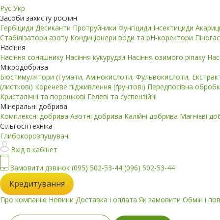
Рус
Укр
Засоби захисту рослин
Гербіциди
Десиканти
Протруйники
Фунгіциди
Інсектициди
Акари
Стабілізатори азоту
Кондиціонери води та pH-коректори
Пінога
Насіння
Насіння соняшнику
Насіння кукурудзи
Насіння озимого ріпаку
Нас
Мікродобрива
Біостимулятори (Гумати, Амінокислоти, Фульвокислоти, Екстра
(листкові)
Кореневе підживлення (ґрунтові)
Передпосівна обробк
Кристалічні та порошкові
Гелеві та суспензійні
Мінеральні добрива
Комплексні добрива
Азотні добрива
Калійні добрива
Магнієві д
Сільгосптехніка
Глибокорозпушувачі
Вхід в кабінет
Замовити дзвінок
(095) 502-53-44
(096) 502-53-44
Кредитування
Про компанію
Новини
Доставка і оплата
Як замовити
Обмін і по