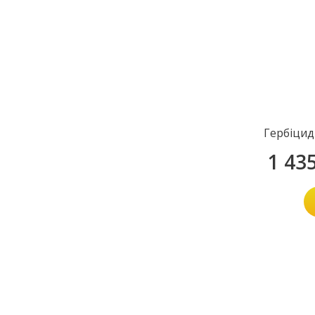
Гербіцид
1 43