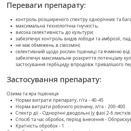
Переваги препарату:
контроль розширеного спектру однорічних та багат
максимальна технологічна гнучкість;
висока селективність до культури;
забезпечує контроль видів лободи та амброзії, па
не має обмежень в сівозміні;
селективний щодо рослин пшениці та ячменю від ст
забезпечує максимальне розкриття потенціалу ку
застосування гербіциду впродовж тривалішого пер
Застосування препарату:
Озима та яра пшениця
Норми витрати препарату, г/га - 40-45
Норма витрати робочого розчину, л/га - 200-400
Спектр дії - Однорічні дводольні (у фазі 2-6 листків
Спосіб та час обробок, період внесення - Обприску
Кратність обробок - 1