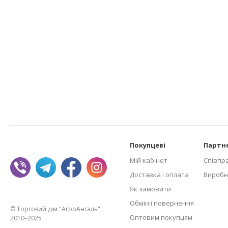
Покупцеві
Партн
Мій кабінет
Співпр
Доставка і оплата
Виробн
Як замовити
Обмін і повернення
© Торговий дім "АгроАнталь",
Оптовим покупцям
2010–2025