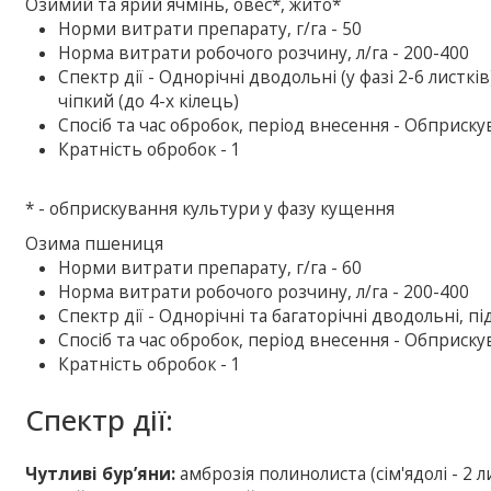
Озимий та ярий ячмінь, овес*, жито*
Норми витрати препарату, г/га - 50
Норма витрати робочого розчину, л/га - 200-400
Спектр дії - Однорічні дводольні (у фазі 2-6 листк
чіпкий (до 4-х кілець)
Спосіб та час обробок, період внесення - Обприску
Кратність обробок - 1
* - обприскування культури у фазу кущення
Озима пшениця
Норми витрати препарату, г/га - 60
Норма витрати робочого розчину, л/га - 200-400
Спектр дії - Однорічні та багаторічні дводольні, п
Спосіб та час обробок, період внесення - Обприску
Кратність обробок - 1
Спектр дії:
Чутливі бур’яни:
амброзія полинолиста (cім'ядолі - 2