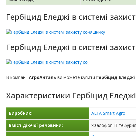
Гербіцид Еледжі в системі захис
Гербіцид Еледжі в системі захисту
В компанії
АгроАнталь
ви можете купити
Гербіцид Еледжі
Характеристики
Гербіцид Еледжі
Виробник:
ALFA Smart Agro
Вміст діючої речовини:
хізалофоп-П-тефурил,