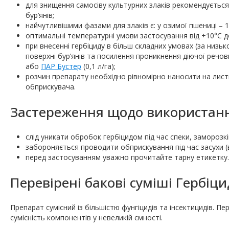
для знищення самосіву культурних злаків рекомендуєтьс
бур’янів;
найчутливішими фазами для злаків є: у озимої пшениці – 
оптимальні температурні умови застосування від +10°С до
при внесенні гербіциду в більш складних умовах (за низь
поверхні бур’янів та посилення проникнення діючої речо
або
ПАР Бустер
(0,1 л/га);
розчин препарату необхідно рівномірно наносити на лист
обприскувача.
Застереження щодо використанн
слід уникати обробок гербіцидом під час спеки, заморозк
забороняється проводити обприскування під час засухи (в
перед застосуванням уважно прочитайте тарну етикетку.
Перевірені бакові суміші Гербіци
Препарат сумісний із більшістю фунгіцидів та інсектицидів. 
сумісність компонентів у невеликій ємності.