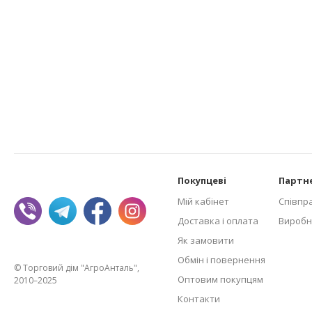
Покупцеві
Партн
Мій кабінет
Співпр
Доставка і оплата
Виробн
Як замовити
Обмін і повернення
© Торговий дім "АгроАнталь",
Оптовим покупцям
2010–2025
Контакти