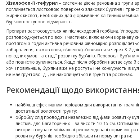
Хізалофоп-П-тефурил
– системна діюча речовина з групи а
поглинається листковою поверхнею злакових бур’янів і транс
жирних кислот, необхідних для формування клітинних мембран. 
бур’яни поступово відмирають.
Препарат застосовується як післясходовий гербіцид. Упродов
розповсюджується по всіх її частинах, включаючи кореневу сис
протягом 3 годин активна речовина рівномірно розподіляється
забарвлення, пожовтіння, в’янення) з’являються через 3-7 дні
погодних умов та стадії розвитку бур’янів. Перерослі бур’яни 
або повністю зупиняється. Якщо після обробки настає суха й 
хоч і повільніше, бур’яни вже не ростуть і не конкурують із 
не має ґрунтової дії, не накопичується в ґрунті та рослинах.
Рекомендації щодо використанн
найбільш ефективним періодом для використання грамін
достатньої вологості ґрунту;
обробку слід проводити незалежно від фази розвитку культ
листків, для багаторічних – за висоти 10-15 см. Оптималь
використовувати мінімальні рекомендовані норми витрати 
розвитку бур’янів необхідно збільшити норму витрати;