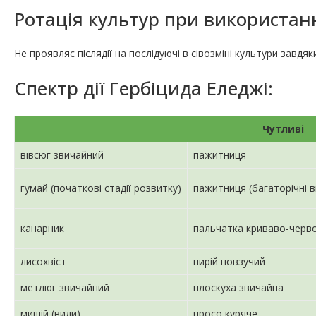
Ротація культур при використанн
Не проявляє післядії на послідуючі в сівозміні культури завдя
Спектр дії Гербіцида Еледжі:
Чутливі
вівсюг звичайний
пажитниця
гумай (початкові стадії розвитку)
пажитниця (багаторічні в
канарник
пальчатка криваво-черв
лисохвіст
пирій повзучий
метлюг звичайний
плоскуха звичайна
мишій (види)
просо куряче