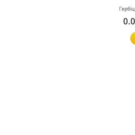
Гербіц
0.