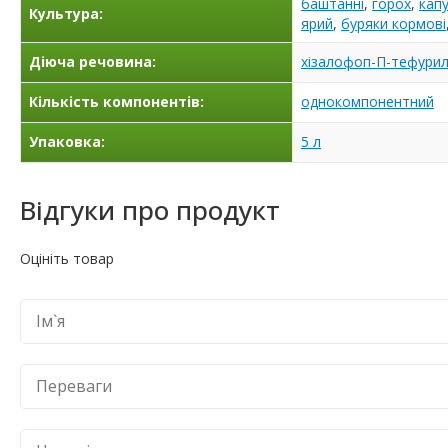
баштанні
,
горох
,
кап
Культура:
ярий
,
буряки кормові
Діюча речовина:
хізалофоп-П-тефури
Кількість компонентів:
однокомпонентний
Упаковка:
5 л
Відгуки про продукт
Оцініть товар