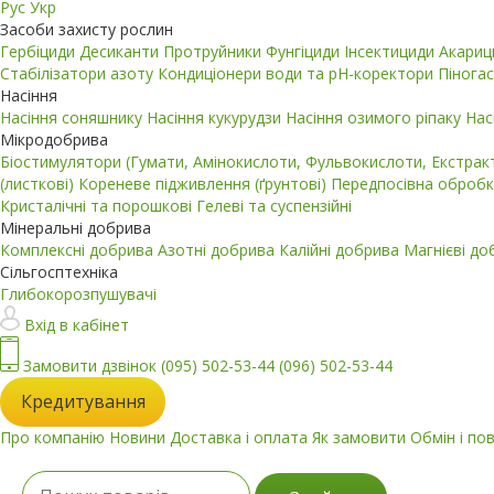
Рус
Укр
Засоби захисту рослин
Гербіциди
Десиканти
Протруйники
Фунгіциди
Інсектициди
Акари
Стабілізатори азоту
Кондиціонери води та pH-коректори
Пінога
Насіння
Насіння соняшнику
Насіння кукурудзи
Насіння озимого ріпаку
Нас
Мікродобрива
Біостимулятори (Гумати, Амінокислоти, Фульвокислоти, Екстра
(листкові)
Кореневе підживлення (ґрунтові)
Передпосівна обробк
Кристалічні та порошкові
Гелеві та суспензійні
Мінеральні добрива
Комплексні добрива
Азотні добрива
Калійні добрива
Магнієві д
Сільгосптехніка
Глибокорозпушувачі
Вхід в кабінет
Замовити дзвінок
(095) 502-53-44
(096) 502-53-44
Кредитування
Про компанію
Новини
Доставка і оплата
Як замовити
Обмін і по