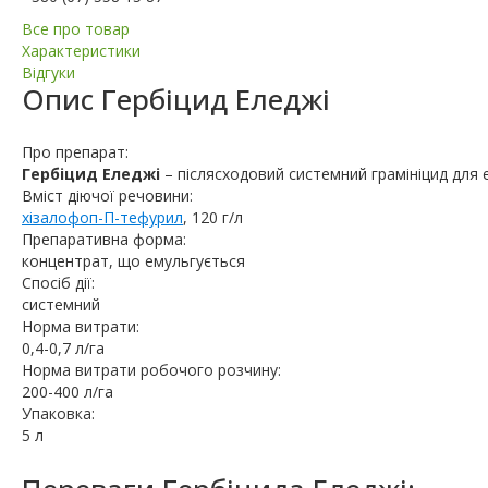
Все про товар
Характеристики
Відгуки
Опис
Гербіцид Еледжі
Про препарат:
Гербіцид Еледжі
– післясходовий системний грамініцид для
Вміст діючої речовини:
хізалофоп-П-тефурил
, 120 г/л
Препаративна форма:
концентрат, що емульгується
Спосіб дії:
системний
Норма витрати:
0,4-0,7 л/га
Норма витрати робочого розчину:
200-400 л/га
Упаковка:
5 л