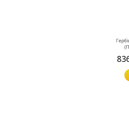
Гербі
(
83