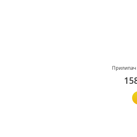
Прилипач 
15