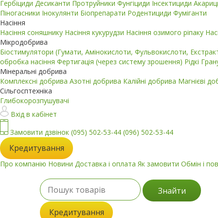
Гербіциди
Десиканти
Протруйники
Фунгіциди
Інсектициди
Акари
Піногасники
Інокулянти
Біопрепарати
Родентициди
Фуміганти
Насіння
Насіння соняшнику
Насіння кукурудзи
Насіння озимого ріпаку
Нас
Мікродобрива
Біостимулятори (Гумати, Амінокислоти, Фульвокислоти, Екстра
обробка насіння
Фертигація (через систему зрошення)
Рідкі
Гран
Мінеральні добрива
Комплексні добрива
Азотні добрива
Калійні добрива
Магнієві д
Сільгосптехніка
Глибокорозпушувачі
Вхід в кабінет
Замовити дзвінок
(095) 502-53-44
(096) 502-53-44
Кредитування
Про компанію
Новини
Доставка і оплата
Як замовити
Обмін і по
Знайти
Кредитування