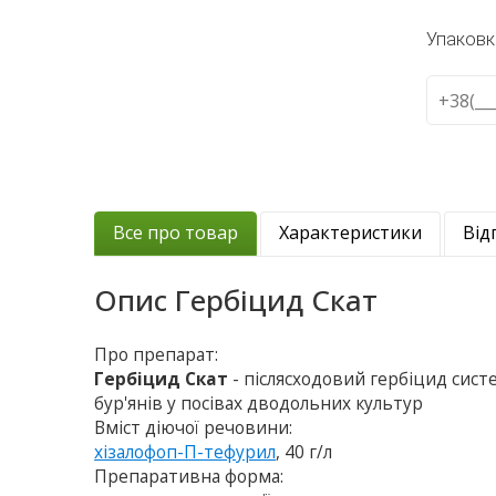
Упаковк
Все про товар
Характеристики
Від
Опис
Гербіцид Скат
Про препарат:
Гербіцид Скат
- післясходовий гербіцид сист
бур'янів у посівах дводольних культур
Вміст діючої речовини:
хізалофоп-П-тефурил
, 40 г/л
Препаративна форма: