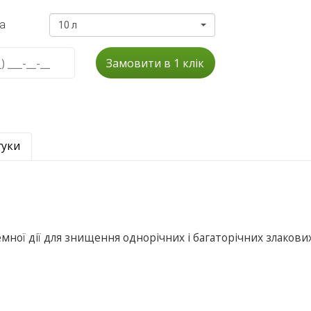
а
10 л
Замовити в 1 клік
гуки
емної дії для знищення однорічних і багаторічних злакови