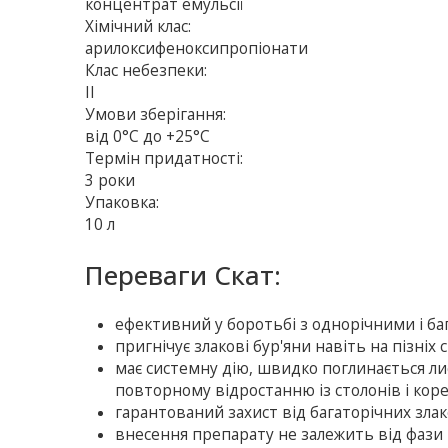
концентрат емульсії
Хімічний клас:
арилоксифеноксипропіонати
Клас небезпеки:
ІІ
Умови зберігання:
від 0°С до +25°С
Термін придатності:
3 роки
Упаковка:
10 л
Переваги Скат:
ефективний у боротьбі з однорічними і ба
пригнічує злакові бур'яни навіть на пізніх с
мaє системну дію, швидко поглинається лис
повторному відростанню із столонів і кор
гарантований захист від багаторічних злак
внесення препарату не залежить від фази 