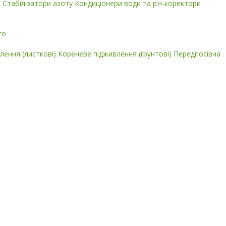
і
Стабілізатори азоту
Кондиціонери води та pH-коректори
го
лення (листкові)
Кореневе підживлення (ґрунтові)
Передпосівна