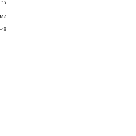
-за
ими
-48