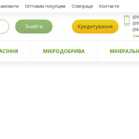
замовити
Оптовим покупцям
Співпраця
Контакти
(09
(09
Знайти
Кредитування
(06
Зам
АСІННЯ
МІКРОДОБРИВА
МІНЕРАЛЬН