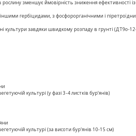
 рослину зменшує ймовірність зниження ефективності із
з іншими гербіцидами, з фосфорорганічними і піретроїдн
зміні культури завдяки швидкому розпаду в грунті (ДТ9о-12
яни
гетуючій культурі (у фазі 3-4 листків бур’янів)
’яни
егетуючій культурі (за висоти бур’янів 10-15 см)