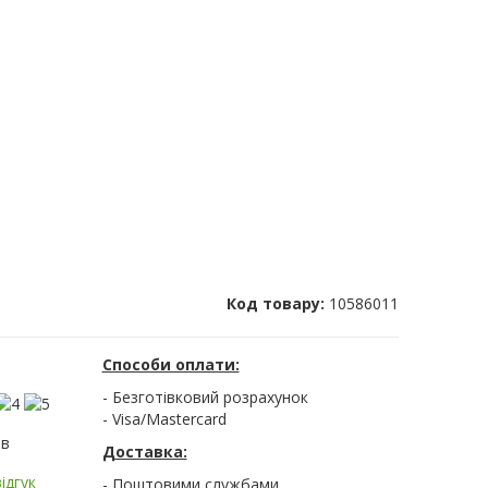
Код товару:
10586011
Способи оплати:
- Безготівковий розрахунок
- Visa/Mastercard
ів
Доставка:
ідгук
- Поштовими службами