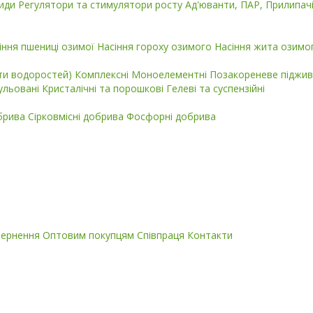
циди
Регулятори та стимулятори росту
Ад'юванти, ПАР, Прилипач
іння пшениці озимої
Насіння гороху озимого
Насіння жита озимо
кти водоростей)
Комплексні
Моноелементні
Позакореневе піджив
ульовані
Кристалічні та порошкові
Гелеві та суспензійні
обрива
Сірковмісні добрива
Фосфорні добрива
вернення
Оптовим покупцям
Співпраця
Контакти