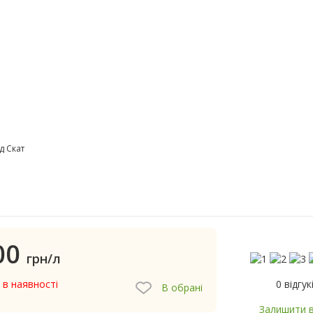
д Скат
00
грн/л
0 відгук
 в наявності
В обрані
Залишити в