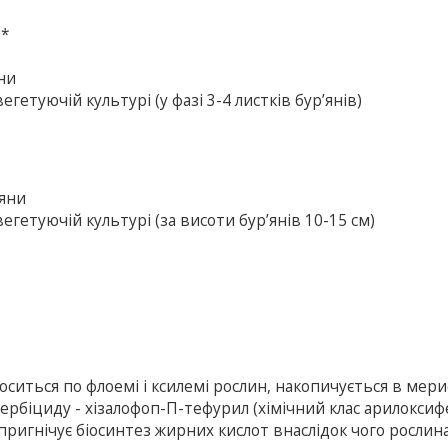
»*
яни
гетуючій культурі (у фазі 3-4 листків бур’янів)
’яни
егетуючій культурі (за висоти бур’янів 10-15 см)
иться по флоемі і ксилемі рослин, накопичується в мерис
гербіциду - хізалофоп-П-тефурил (хімічний клас арилоксиф
 пригнічує біосинтез жирних кислот внаслідок чого рослина