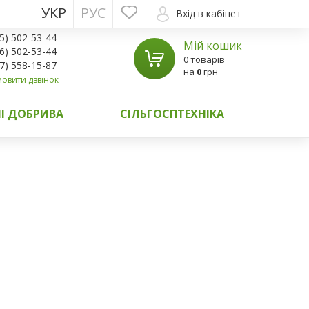
УКР
РУС
Вхід в кабінет
5) 502-53-44
Мій кошик
6) 502-53-44
0 товарів
7) 558-15-87
на
0
грн
овити дзвінок
І ДОБРИВА
СІЛЬГОСПТЕХНІКА