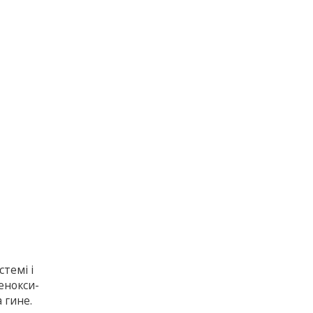
темі і
енокси-
 гине.