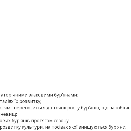
гаторічними злаковими бур'янами;
тадіях їх розвитку;
тям і переноситься до точок росту бур'янів, що запобігає 
еневищ;
ових бур'янів протягом сезону;
розвитку культури, на посівах якої знищуються бур'яни;