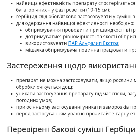
найвища ефективність препарату спостерігається п
багаторічних – у фазі розетки (10-15 см);
гербіцид слід обов’язково застосовувати у суміші 
для одержання найвищої ефективності необхідно:
обприскування проводити при швидкості вітру 
дотримуватися рівномірності та якості обприск
використовувати
ПАР Альфалип Екстра
;
мішалка обприскувача повинна працювати прот
Застереження щодо використанн
препарат не можна застосовувати, якщо рослини мо
обробки очікується дощ;
уникати застосування препарату під час спеки, зас
погодних умов;
при осінньому застосуванні уникати заморозків про
перед застосуванням уважно прочитайте тарну ет
Перевірені бакові суміші Гербіц