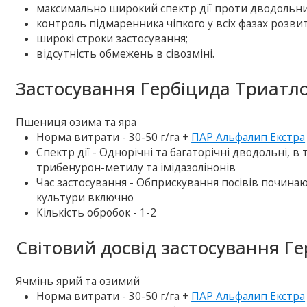
максимально широкий спектр дії проти дводольних
контроль підмаренника чіпкого у всіх фазах розвит
широкі строки застосування;
відсутність обмежень в сівозміні.
Застосування Гербіцида Триатло
Пшениця озима та яра
Норма витрати - 30-50 г/га +
ПАР Альфалип Екстра
Спектр дії - Однорічні та багаторічні дводольні, в т
трибенурон-метилу та імідазолінонів
Час застосування - Обприскування посівів починаю
культури включно
Кількість обробок - 1-2
Світовий досвід застосування Г
Ячмінь ярий та озимий
Норма витрати - 30-50 г/га +
ПАР Альфалип Екстра