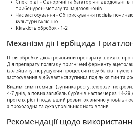
Спектр дії - Однорічні та багаторічні дводольні, в т
трибенурон-метилу та імідазолінонів
Час застосування - Обприскування посівів починаю
культури включно
Кількість обробок - 1-2
Механізм дії Гербіцида Триатлон
Після обробки діючі речовини препарату швидко прони
Дія препарату полягає у пригнічені ферменту ацетола
ізолейцину, порушуючи процес синтезу білків і нуклеї
застосування відбувається зупинка поділу клітин та ро
Видимі симптоми дії (зупинка росту, хлорози, некрози,
4-7 днів, а повна загибель бур’янів настає через 14-28
проте їх ріст і подальший розвиток значно уповільнює
а прохолодна та суха уповільнює його вплив.
Рекомендації щодо використанн