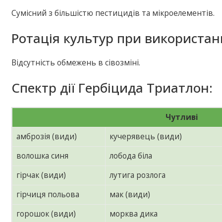
Сумісний з більшістю пестицидів та мікроелементів.
Ротація культур при використан
Відсутність обмежень в сівозміні.
Спектр дії Гербіцида Триатлон:
Чутливі
амброзія (види)
кучерявець (види)
волошка синя
лобода біла
гірчак (види)
лутига розлога
гірчиця польова
мак (види)
горошок (види)
морква дика