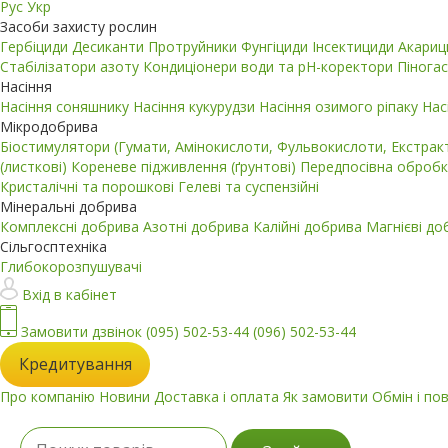
Рус
Укр
Засоби захисту рослин
Гербіциди
Десиканти
Протруйники
Фунгіциди
Інсектициди
Акари
Стабілізатори азоту
Кондиціонери води та pH-коректори
Пінога
Насіння
Насіння соняшнику
Насіння кукурудзи
Насіння озимого ріпаку
Нас
Мікродобрива
Біостимулятори (Гумати, Амінокислоти, Фульвокислоти, Екстра
(листкові)
Кореневе підживлення (ґрунтові)
Передпосівна обробк
Кристалічні та порошкові
Гелеві та суспензійні
Мінеральні добрива
Комплексні добрива
Азотні добрива
Калійні добрива
Магнієві д
Сільгосптехніка
Глибокорозпушувачі
Вхід в кабінет
Замовити дзвінок
(095) 502-53-44
(096) 502-53-44
Кредитування
Про компанію
Новини
Доставка і оплата
Як замовити
Обмін і по