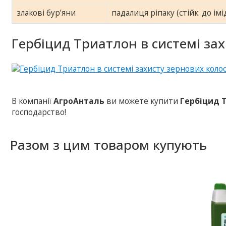
злакові бур’яни
падалиця ріпаку (стійк. до імід
Гербіцид Триатлон в системі зах
В компанії
АгроАнталь
ви можете купити
Гербіцид 
господарство!
Разом з цим товаром купують