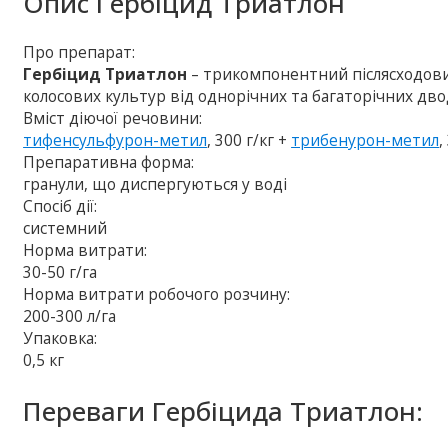
Опис
Гербіцид Триатлон
Про препарат:
Гербіцид Триатлон
– трикомпонентний післясходовий
колосових культур від однорічних та багаторічних дво
Вміст діючої речовини:
тифенсульфурон-метил
, 300 г/кг +
трибенурон-метил
,
Препаративна форма:
гранули, що диспергуються у воді
Спосіб дії:
системний
Норма витрати:
30-50 г/га
Норма витрати робочого розчину:
200-300 л/га
Упаковка:
0,5 кг
Переваги Гербіцида Триатлон: