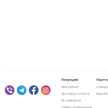
Покупцеві
Партн
Мій кабінет
Співпр
Доставка і оплата
Виробн
Як замовити
Обмін і повернення