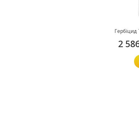
Гербіцид
2 58