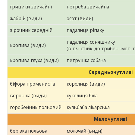
грицики звичайні
нетреба звичайна
жабрій (види)
осот (види)
зірочник середній
падалиця ріпаку
падалиця соняшнику
кропива (види)
(в т.ч. стійк. до трибен.-мет. т
кропива глуха (види)
петрушка собача
Середньочутливі
біфора промениста
королиця (види)
вероніка (види)
куколиця біла
горобейник польовий
кульбаба лікарська
Малочутливі
берізка польова
молочай (види)