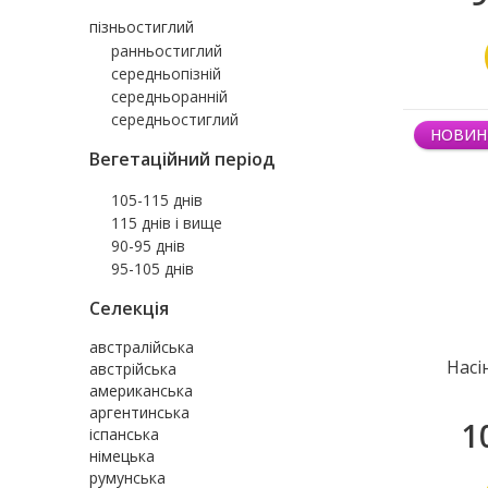
пізньостиглий
ранньостиглий
середньопізній
середньоранній
середньостиглий
НОВИН
Вегетаційний період
105-115 днів
115 днів і вище
90-95 днів
95-105 днів
Селекція
австралійська
Насі
австрійська
американська
аргентинська
1
іспанська
німецька
румунська