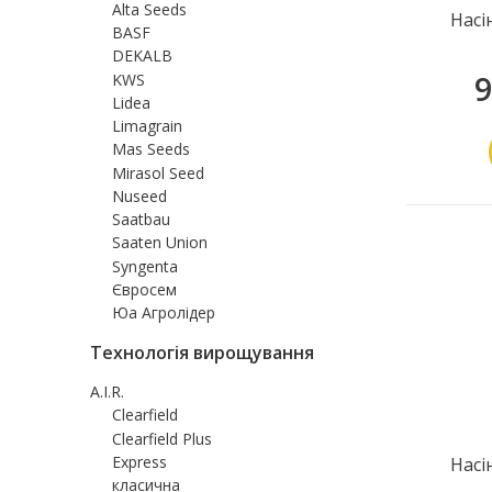
Alta Seeds
Насі
BASF
DEKALB
9
KWS
Lidea
Limagrain
Mas Seeds
Mirasol Seed
Nuseed
Saatbau
Saaten Union
Syngenta
Євросем
Юа Агролідер
Технологія вирощування
A.I.R.
Clearfield
Clearfield Plus
Express
Насі
класична