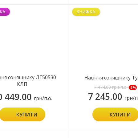
КА
ЗНИЖКА
ння соняшнику ЛГ50530
Насіння соняшнику Т
КЛП
7 474.00
грн/п.о.
-3%
7 245.00
0 449.00
грн/п
грн/п.о.
КУПИТИ
КУПИТИ