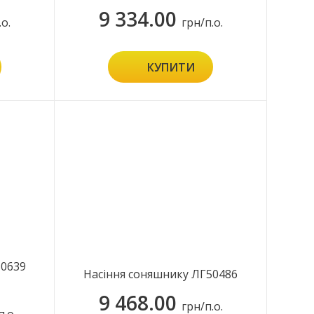
9 334.00
.о.
грн/п.о.
КУПИТИ
50639
Насіння соняшнику ЛГ50486
9 468.00
грн/п.о.