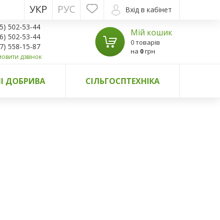
УКР
РУС
Вхід в кабінет
5) 502-53-44
Мій кошик
6) 502-53-44
0 товарів
7) 558-15-87
на
0
грн
овити дзвінок
І ДОБРИВА
СІЛЬГОСПТЕХНІКА