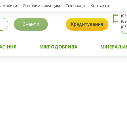
замовити
Оптовим покупцям
Співпраця
Контакти
(09
(09
Знайти
Кредитування
(06
Зам
АСІННЯ
МІКРОДОБРИВА
МІНЕРАЛЬН