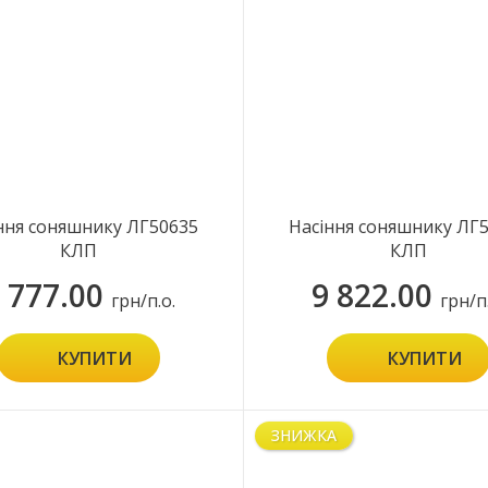
ння соняшнику ЛГ50635
Насіння соняшнику ЛГ
КЛП
КЛП
 777.00
9 822.00
грн/п.о.
грн/п
КУПИТИ
КУПИТИ
ЗНИЖКА