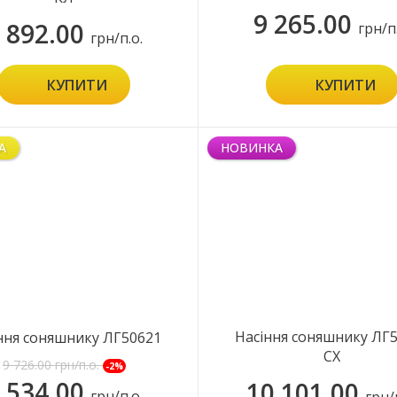
9 265.00
 892.00
грн/п
грн/п.о.
КУПИТИ
КУПИТИ
А
НОВИНКА
Насіння соняшнику ЛГ
ння соняшнику ЛГ50621
СХ
9 726.00
грн/п.о.
-2%
 534.00
10 101.00
грн/п.о.