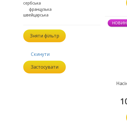
сербська
французька
швейцарська
НОВИН
Зняти фільтр
Скинути
Застосувати
Насі
1