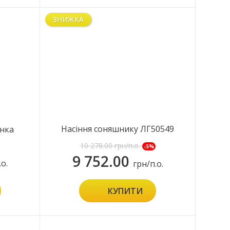
ЗНИЖКА
Насіння соняшнику ЛГ50549
унка
СХ
10 278.00
грн/п.о.
-5%
9 752.00
.о.
грн/п.о.
КУПИТИ