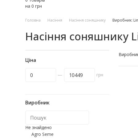
на
0
грн
Головна
Насіння
Насіння соняшнику
Виробник: Li
Насіння соняшнику L
Виробни
Ціна
—
грн
Виробник
Не знайдено
Agro Seme