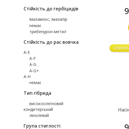
Стійкість до гербіцидів
9
імазамокс, імазапір
немає
трибенурон-метил
Стійкість до рас вовчка
ЗНИЖК
A-E
A-F
A-G
A-G+
A-H
немає
Тип гібрида
високоолеїновий
кондитерський
Насі
лінолевий
9
Група стиглості