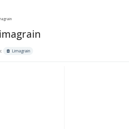
magrain
imagrain
к:
Limagrain