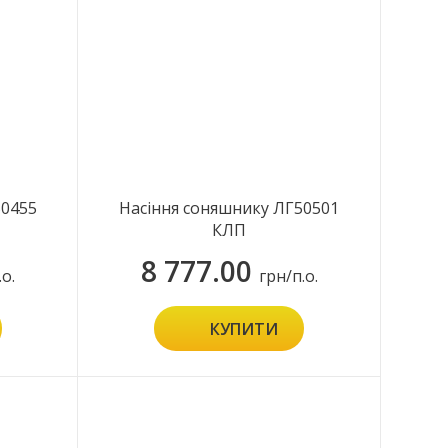
50455
Насіння соняшнику ЛГ50501
КЛП
8 777.00
.о.
грн/п.о.
КУПИТИ