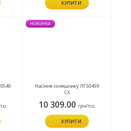
КУПИТИ
НОВИНКА
50540
Насіння соняшнику ЛГ50459
СХ
10 309.00
п.о.
грн/п.о.
КУПИТИ