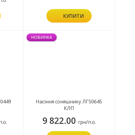
п.о.
КУПИТИ
НОВИНКА
50449
Насіння соняшнику ЛГ50645
КЛП
9 822.00
п.о.
грн/п.о.