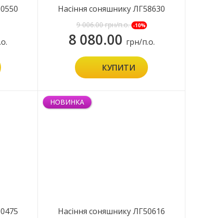
50550
Насіння соняшнику ЛГ58630
КЛ
9 006.00
грн/п.о.
-10%
8 080.00
.о.
грн/п.о.
КУПИТИ
НОВИНКА
50475
Насіння соняшнику ЛГ50616