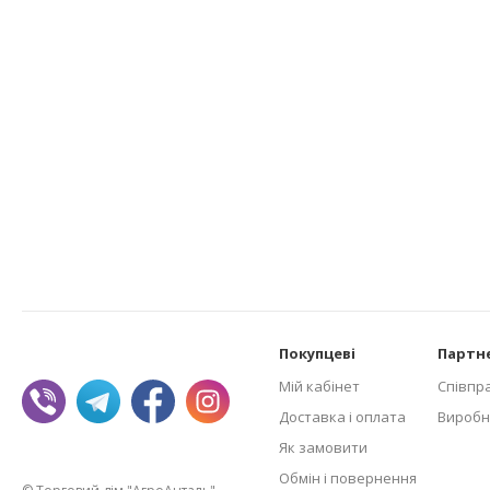
Покупцеві
Партн
Мій кабінет
Співпр
Доставка і оплата
Виробн
Як замовити
Обмін і повернення