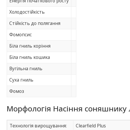
Енергія початкового росту
Холодостійкість
Стійкість до полягання
Фомопсис
Біла гниль коріння
Біла гниль кошика
Вугільна гниль
Суха гниль
Фомоз
Морфологія Насіння соняшнику 
Технологія вирощування:
Clearfield Plus