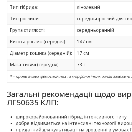
Тип гібрида:
лінолевий
Тип рослини:
середньорослий для своє
Група стиглості:
середньоранній
Висота рослин (середня):
147 см
Діаметр кошика (середній):
17 см
Маса тисячі (середня):
73 г
* – прояв інших фенотипічних та морфологічних ознак залежить в
Загальні рекомендації щодо ви
ЛГ50635 КЛП:
широкорайонованний гібрид інтенсивного типу;
добре відзивається на інтенсивні технології виро
придатний для культивації на зрошенні в умовах П