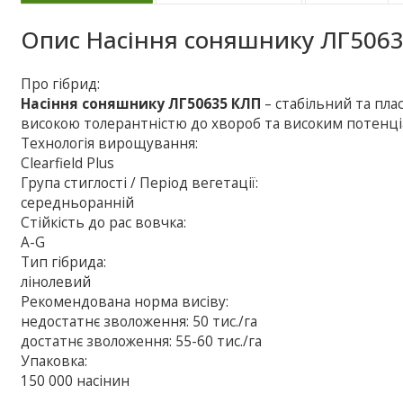
Опис
Насіння соняшнику ЛГ506
Про гібрид:
Насіння соняшнику ЛГ50635 КЛП
– cтабільний та пла
високою толерантністю до хвороб та високим потенці
Технологія вирощування:
Clearfield Plus
Група стиглості / Період вегетації:
середньоранній
Стійкість до рас вовчка:
A-G
Тип гібрида:
лінолевий
Рекомендована норма висіву:
недостатнє зволоження: 50 тис./га
достатнє зволоження: 55-60 тис./га
Упаковка:
150 000 насінин