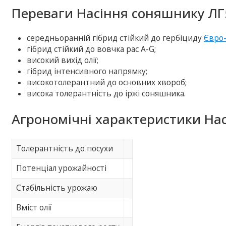
Переваги Насіння соняшнику ЛГ
середньоранній гібрид стійкий до гербіциду
Євро-
гібрид стійкий до вовчка рас А-G;
високий вихід олії;
гібрид інтенсивного напрямку;
високотолерантний до основних хвороб;
висока толерантність до іржі соняшника.
Агрономічні характеристики На
Толерантність до посухи
Потенціал урожайності
Стабільність урожаю
Вміст олії