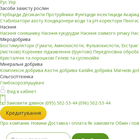
Рус
Укр
Засоби захисту рослин
Гербіциди
Десиканти
Протруйники
Фунгіциди
Інсектициди
Акари
Стабілізатори азоту
Кондиціонери води та pH-коректори
Пінога
Насіння
Насіння соняшнику
Насіння кукурудзи
Насіння озимого ріпаку
Нас
Мікродобрива
Біостимулятори (Гумати, Амінокислоти, Фульвокислоти, Екстра
(листкові)
Кореневе підживлення (ґрунтові)
Передпосівна обробк
Кристалічні та порошкові
Гелеві та суспензійні
Мінеральні добрива
Комплексні добрива
Азотні добрива
Калійні добрива
Магнієві д
Сільгосптехніка
Глибокорозпушувачі
Вхід в кабінет
Замовити дзвінок
(095) 502-53-44
(096) 502-53-44
Кредитування
Про компанію
Новини
Доставка і оплата
Як замовити
Обмін і по