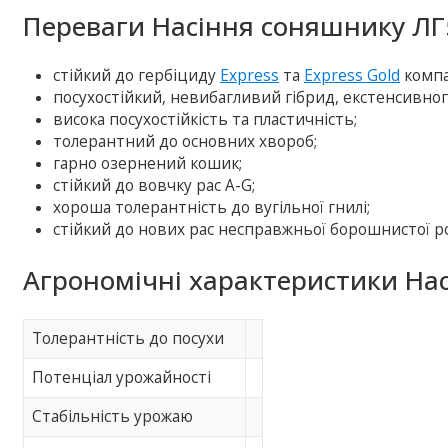
Переваги Насіння соняшнику ЛГ
стійкий до гербіциду
Express
та
Express Gold
компа
посухостійкий, невибагливий гібрид, екстенсивног
висока посухостійкість та пластичність;
толерантний до основних хвороб;
гарно озернений кошик;
стійкий до вовчку рас A-G;
хороша толерантність до вугільної гнилі;
стійкий до нових рас несправжньої борошнистої р
Агрономічні характеристики На
Толерантність до посухи
Потенціал урожайності
Стабільність урожаю