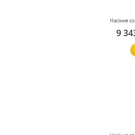
Насіння с
9 34