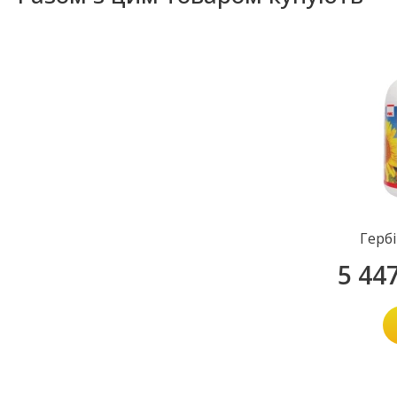
Герб
5 44