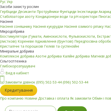
Рус
Укр
Засоби захисту рослин
Гербіциди
Десиканти
Протруйники
Фунгіциди
Інсектициди
Акари
Стабілізатори азоту
Кондиціонери води та pH-коректори
Пінога
Насіння
Насіння соняшнику
Насіння кукурудзи
Насіння озимого ріпаку
Нас
Мікродобрива
Біостимулятори (Гумати, Амінокислоти, Фульвокислоти, Екстра
(листкові)
Кореневе підживлення (ґрунтові)
Передпосівна обробк
Кристалічні та порошкові
Гелеві та суспензійні
Мінеральні добрива
Комплексні добрива
Азотні добрива
Калійні добрива
Магнієві д
Сільгосптехніка
Глибокорозпушувачі
Вхід в кабінет
Замовити дзвінок
(095) 502-53-44
(096) 502-53-44
Кредитування
Про компанію
Новини
Доставка і оплата
Як замовити
Обмін і по