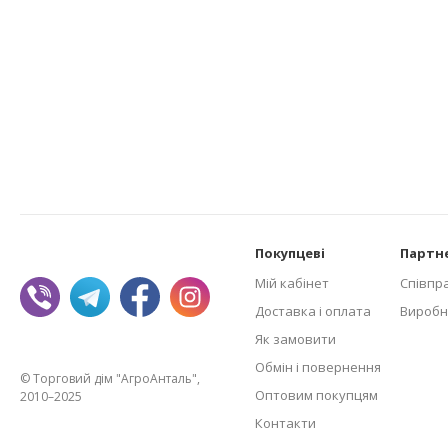
Покупцеві
Партн
Мій кабінет
Співпр
Доставка і оплата
Виробн
Як замовити
Обмін і повернення
© Торговий дім "АгроАнталь",
Оптовим покупцям
2010–2025
Контакти