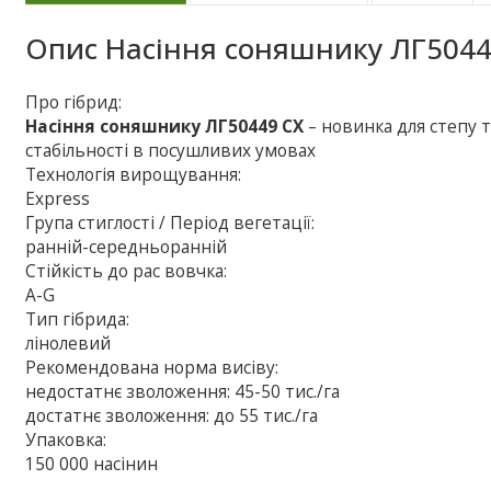
Опис
Насіння соняшнику ЛГ5044
Про гібрид:
Насіння соняшнику ЛГ50449 СХ
– новинка для степу т
стабільності в посушливих умовах
Технологія вирощування:
Express
Група стиглості / Період вегетації:
ранній-середньоранній
Стійкість до рас вовчка:
A-G
Тип гібрида:
лінолевий
Рекомендована норма висіву:
недостатнє зволоження: 45-50 тис./га
достатнє зволоження: до 55 тис./га
Упаковка:
150 000 насінин