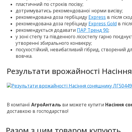
пластичний по строків посіву;
дотримуватись рекомендованої норми висіву;
рекомендована доза гербіциду
Express
в після схо
рекомендована доза гербіциду
Express Gold
в післ
рекомендується додавати
ПАР Тренд 90
;
у зоні степу та південного лісостепу гарно поєднує
утворенні збирального конвеєру;
посухостійкий, невибагливий гібрид, створений д
вовчка.
Результати врожайності Насінн
В компанії
АгроАнталь
ви можете купити
Насіння со
доставкою в господарство!
Разом з цим товаром купують