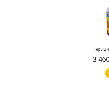
Гербіци
3 46