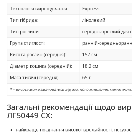
Технологія вирощування:
Express
Тип гібрида:
лінолевий
Тип рослини:
середньорослий для св
Група стиглості:
ранній-середньоранн
Висота рослин (середня):
157 см
Діаметр кошика (середній):
18,2 см
Маса тисячі (середня):
65 г
* – висота може змінюватись від азотного живлення, кліматични
Загальні рекомендації щодо ви
ЛГ50449 СХ:
найкраще поєднання високої врожайності, посухості