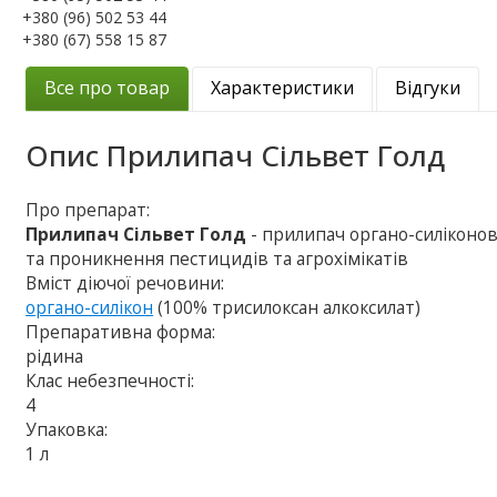
+380 (96) 502 53 44
+380 (67) 558 15 87
Все про товар
Характеристики
Відгуки
Опис
Прилипач Сільвет Голд
Про препарат:
Прилипач Сільвет Голд
- прилипач органо-силіконо
та проникнення пестицидів та агрохімікатів
Вміст діючої речовини:
органо-силікон
(100% трисилоксан алкоксилат)
Препаративна форма:
рідина
Клас небезпечності:
4
Упаковка:
1 л