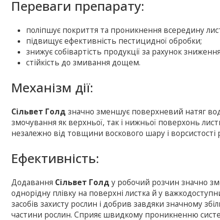
Переваги препарату:
поліпшує покриття та проникнення всередину лист
підвищує ефективність пестицидної обробки;
знижує собівартість продукції за рахунок зниження
стійкість до змивання дощем.
Механізм дії:
Сільвет Голд
значно зменшує поверхневий натяг вод
змочування як верхньої, так і нижньої поверхонь лис
незалежно від товщини воскового шару і ворсистості 
Ефективність:
Додавання
Сільвет Голд
у робочий розчин значно зм
однорідну плівку на поверхні листка й у важкодоступн
засобів захисту рослин і добрив завдяки значному з
частини рослин. Сприяє швидкому проникненню систем