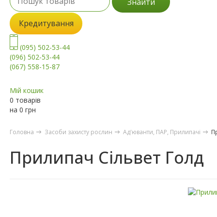
Знайти
Кредитування
(095) 502-53-44
(096) 502-53-44
(067) 558-15-87
Мій кошик
0 товарів
на
0
грн
Головна
Засоби захисту рослин
Ад'юванти, ПАР, Прилипачі
П
Прилипач Сільвет Голд