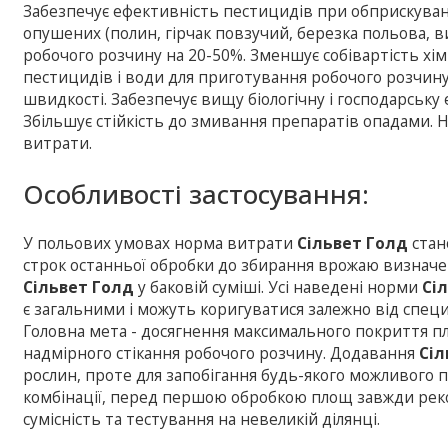
Забезпечує ефективність пестицидів при обприскуван
опушених (полин, гірчак повзучий, березка польова, ви
робочого розчину на 20-50%. Зменшує собівартість хі
пестицидів і води для приготування робочого розчину
швидкості. Забезпечує вищу біологічну і господарськ
Збільшує стійкість до змивання препаратів опадами. 
витрати.
Особливості застосування:
У польових умовах норма витрати
Сільвет Голд
стано
строк останньої обробки до збирання врожаю визначен
Сільвет Голд
у баковій суміші. Усі наведені норми
Сі
є загальними і можуть коригуватися залежно від спец
Головна мета - досягнення максимального покриття пл
надмірного стікання робочого розчину. Додавання
Сіл
рослин, проте для запобігання будь-якого можливого 
комбінації, перед першою обробкою площ завжди рек
сумісність та тестування на невеликій ділянці.