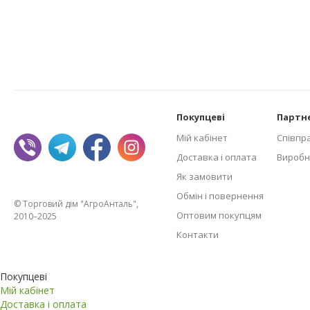
Покупцеві
Партн
Мій кабінет
Співпр
Доставка і оплата
Виробн
Як замовити
Обмін і повернення
© Торговий дім "АгроАнталь",
Оптовим покупцям
2010–2025
Контакти
Покупцеві
Мій кабінет
Доставка і оплата