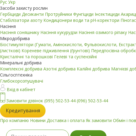
Рус
Укр
Засоби захисту рослин
Гербіциди
Десиканти
Протруйники
Фунгіциди
Інсектициди
Акари
Стабілізатори азоту
Кондиціонери води та pH-коректори
Пінога
Насіння
Насіння соняшнику
Насіння кукурудзи
Насіння озимого ріпаку
Нас
Мікродобрива
Біостимулятори (Гумати, Амінокислоти, Фульвокислоти, Екстра
(листкові)
Кореневе підживлення (ґрунтові)
Передпосівна обробк
Кристалічні та порошкові
Гелеві та суспензійні
Мінеральні добрива
Комплексні добрива
Азотні добрива
Калійні добрива
Магнієві д
Сільгосптехніка
Глибокорозпушувачі
Вхід в кабінет
Замовити дзвінок
(095) 502-53-44
(096) 502-53-44
Кредитування
Про компанію
Новини
Доставка і оплата
Як замовити
Обмін і по