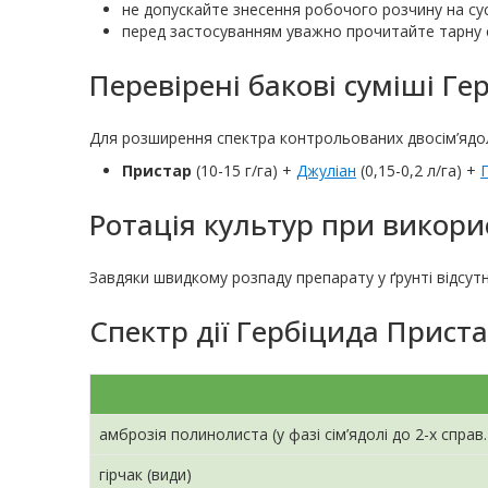
не допускайте знесення робочого розчину на сусі
перед застосуванням уважно прочитайте тарну 
Перевірені бакові суміші Ге
Для розширення спектра контрольованих двосім’ядол
Пристар
(10-15 г/га) +
Джуліан
(0,15-0,2 л/га) +
Ротація культур при викори
Завдяки швидкому розпаду препарату у ґрунті відсутн
Спектр дії Гербіцида Приста
амброзія полинолиста (у фазі сім’ядолі до 2-х справ.
гірчак (види)