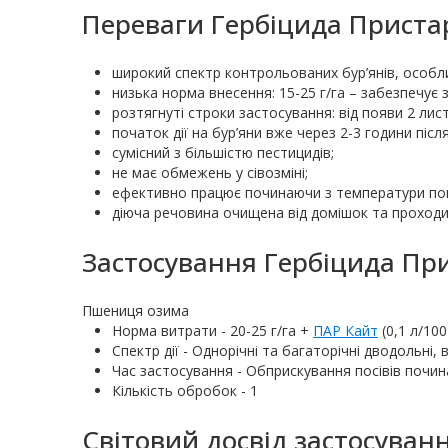
Переваги Гербіцида Приста
широкий спектр контрольованих бур’янів, особлив
низька норма внесення: 15-25 г/га – забезпечує 
розтягнуті строки застосування: від появи 2 лис
початок дії на бур’яни вже через 2-3 години післ
сумісний з більшістю пестицидів;
не має обмежень у сівозміні;
ефективно працює починаючи з температури пов
діюча речовина очищена від домішок та проход
Застосування Гербіцида При
Пшениця озима
Норма витрати - 20-25 г/га +
ПАР Кайт
(0,1 л/100
Спектр дії - Однорічні та багаторічні дводольні, в 
Час застосування - Обприскування посівів почин
Кількість обробок - 1
Світовий досвід застосуван