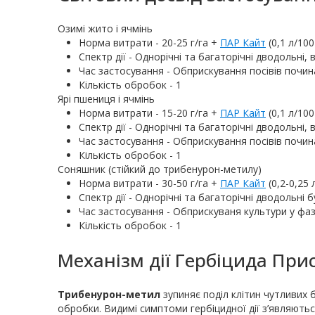
Озимі жито і ячмінь
Норма витрати - 20-25 г/га +
ПАР Кайт
(0,1 л/100
Спектр дії - Однорічні та багаторічні дводольні, в 
Час застосування - Обприскування посівів почин
Кількість обробок - 1
Ярі пшениця і ячмінь
Норма витрати - 15-20 г/га +
ПАР Кайт
(0,1 л/100
Спектр дії - Однорічні та багаторічні дводольні, в 
Час застосування - Обприскування посівів почин
Кількість обробок - 1
Соняшник (стійкий до трибенурон-метилу)
Норма витрати - 30-50 г/га +
ПАР Кайт
(0,2-0,25 
Спектр дії - Однорічні та багаторічні дводольні б
Час застосування - Обприскуваня культури у фазі 
Кількість обробок - 1
Механізм дії Гербіцида При
Трибенурон-метил
зупиняє поділ клітин чутливих б
обробки. Видимі симптоми гербіцидної дії з’являються