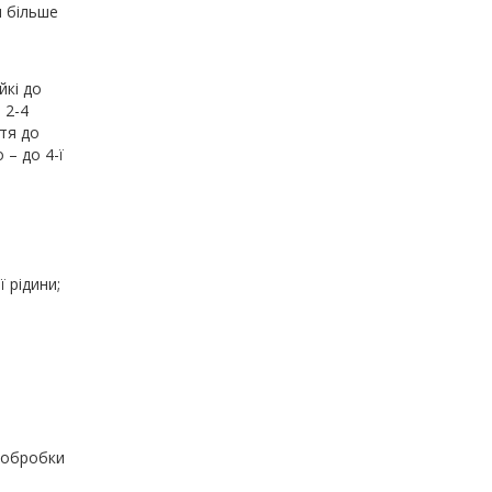
и більше
йкі до
 2-4
стя до
 – до 4-ї
 рідини;
 обробки