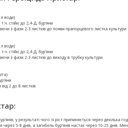
 л води)
т.ч. стійкі до 2,4-Д, бур’яни
аючи з фази 2-3 листків до появи прапорцевого листка культури
 л води)
т.ч. стійкі до 2,4-Д, бур’яни
аючи з фази 2-3 листків до виходу в трубку культури
л/га)
ур’яни
від 2 до 8 листків
стар:
ур’янів, у результаті чого їх ріст припиняється через декілька год
 через 5-8 днів, а загибель бур’янів настає через 10-25 днів. Ме