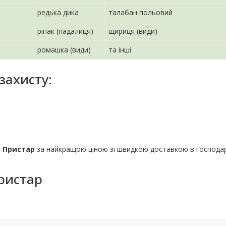
редька дика
талабан польовий
ріпак (падалиця)
щириця (види)
ромашка (види)
та інші
захисту:
д Пристар
за найкращою ціною зі швидкою доставкою в господа
ристар