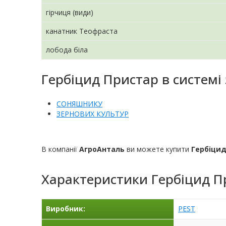
гірчиця (види)
канатник Теофраста
лобода біла
Гербіцид Пристар в системі 
СОНЯШНИКУ
ЗЕРНОВИХ КУЛЬТУР
В компанії
АгроАнталь
ви можете купити
Гербіци
Характеристики
Гербіцид П
Виробник:
PEST