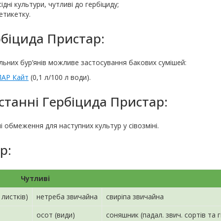
дні культури, чутливі до гербіциду;
етикетку.
рбіцида Пристар:
ьних бур’янів можливе застосування бакових сумішей:
ПАР Кайт
(0,1 л/100 л води).
станні Гербіцида Пристар:
і обмеження для наступних культур у сівозміні.
р:
Чутливі
 листків)
нетреба звичайна
свиріпа звичайна
осот (види)
соняшник (падал. звич. сортів та г