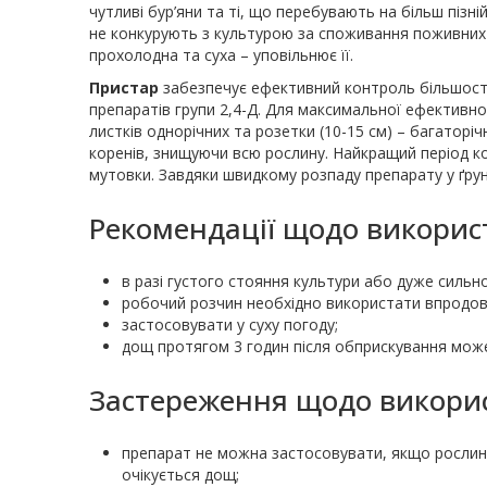
чутливі бур’яни та ті, що перебувають на більш пізній
не конкурують з культурою за споживання поживних р
прохолодна та суха – уповільнює її.
Пристар
забезпечує ефективний контроль більшості 
препаратів групи 2,4-Д. Для максимальної ефективност
листків однорічних та розетки (10-15 см) – багаторі
коренів, знищуючи всю рослину. Найкращий період ко
мутовки. Завдяки швидкому розпаду препарату у ґрунт
Рекомендації щодо викорис
в разі густого стояння культури або дуже сильн
робочий розчин необхідно використати впродов
застосовувати у суху погоду;
дощ протягом 3 годин після обприскування може
Застереження щодо викорис
препарат не можна застосовувати, якщо рослини
очікується дощ;