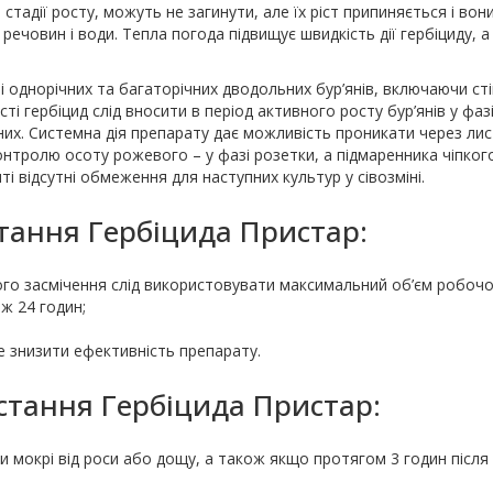
 стадії росту, можуть не загинути, але їх ріст припиняється і вон
ечовин і води. Тепла погода підвищує швидкість дії гербіциду, а
однорічних та багаторічних дводольних бур’янів, включаючи сті
і гербіцид слід вносити в період активного росту бур’янів у фазі
чних. Системна дія препарату дає можливість проникати через ли
нтролю осоту рожевого – у фазі розетки, а підмаренника чіпкого
і відсутні обмеження для наступних культур у сівозміні.
тання Гербіцида Пристар:
ого засмічення слід використовувати максимальний об’єм робочої
ж 24 годин;
 знизити ефективність препарату.
тання Гербіцида Пристар:
 мокрі від роси або дощу, а також якщо протягом 3 годин після