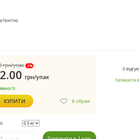
д Пристар
0
грн/упак
-5%
0 відгук
2.00
грн/упак
Залишити в
явності
КУПИТИ
В обрані
а
Замовити в 1 клік