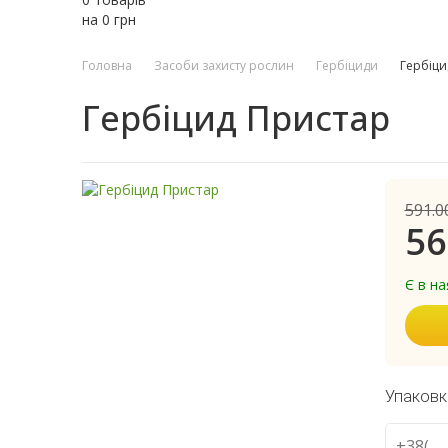
на
0
грн
Головна
Засоби захисту рослин
Гербіциди
Гербіци
Гербіцид Пристар
591.0
56
Є в на
Упаковк