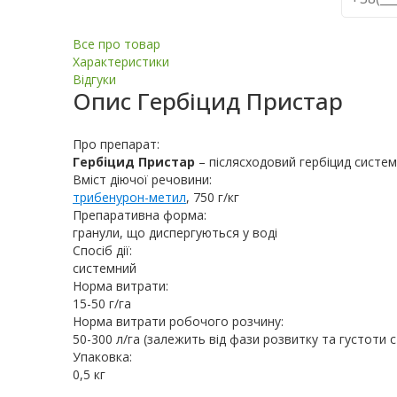
Все про товар
Характеристики
Відгуки
Опис
Гербіцид Пристар
Про препарат:
Гербіцид Пристар
– післясходовий гербіцид систем
Вміст діючої речовини:
трибенурон-метил
, 750 г/кг
Препаративна форма:
гранули, що диспергуються у воді
Спосіб дії:
системний
Норма витрати:
15-50 г/га
Норма витрати робочого розчину:
50-300 л/га (залежить від фази розвитку та густоти 
Упаковка:
0,5 кг