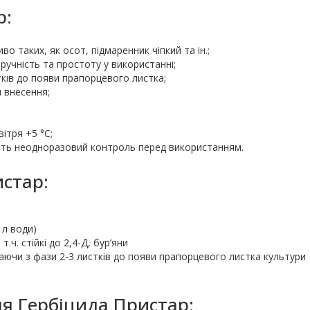
р:
о таких, як осот, підмаренник чіпкий та ін.;
зручність та простоту у використанні;
тків до появи прапорцевого листка;
я внесення;
ітря +5 °С;
ить неодноразовий контроль перед використанням.
стар:
 л води)
т.ч. стійкі до 2,4-Д, бур’яни
аючи з фази 2-3 листків до появи прапорцевого листка культури
ня Гербіцида Пристар: