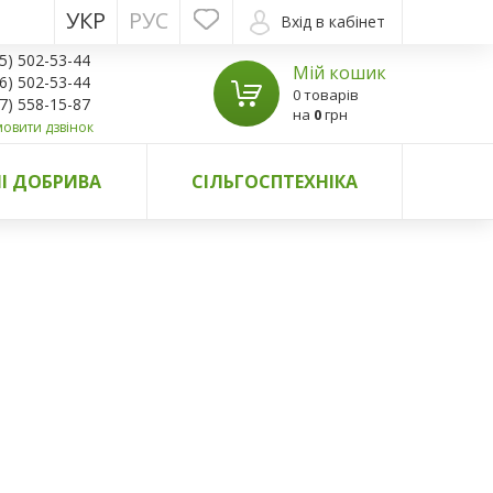
УКР
РУС
Вхід в кабінет
5) 502-53-44
Мій кошик
6) 502-53-44
0 товарів
7) 558-15-87
на
0
грн
овити дзвінок
І ДОБРИВА
СІЛЬГОСПТЕХНІКА