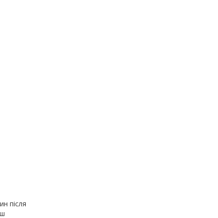
ин після
нш