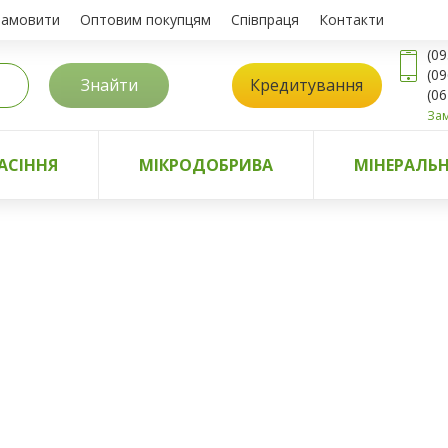
замовити
Оптовим покупцям
Співпраця
Контакти
(09
(09
Знайти
Кредитування
(06
Зам
АСІННЯ
МІКРОДОБРИВА
МІНЕРАЛЬН