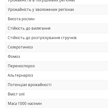
Урожайність в посушливих регіонах
Урожайність у зволожених регіонах
Висота рослин
Стійкість до вилягання
Стійкість до розтріскування стручків
Склеротиніоз
Фомоз
Переноспороз
Альтернаріоз
Потенціал врожайності
Вміст олії
Маса 1000 насінин