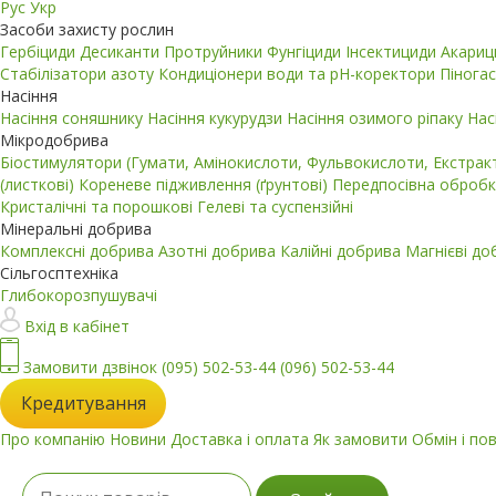
Рус
Укр
Засоби захисту рослин
Гербіциди
Десиканти
Протруйники
Фунгіциди
Інсектициди
Акари
Стабілізатори азоту
Кондиціонери води та pH-коректори
Пінога
Насіння
Насіння соняшнику
Насіння кукурудзи
Насіння озимого ріпаку
Нас
Мікродобрива
Біостимулятори (Гумати, Амінокислоти, Фульвокислоти, Екстра
(листкові)
Кореневе підживлення (ґрунтові)
Передпосівна обробк
Кристалічні та порошкові
Гелеві та суспензійні
Мінеральні добрива
Комплексні добрива
Азотні добрива
Калійні добрива
Магнієві д
Сільгосптехніка
Глибокорозпушувачі
Вхід в кабінет
Замовити дзвінок
(095) 502-53-44
(096) 502-53-44
Кредитування
Про компанію
Новини
Доставка і оплата
Як замовити
Обмін і по