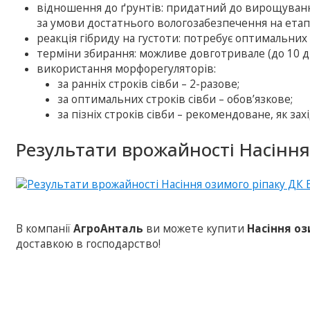
відношення до ґрунтів: придатний до вирощування
за умови достатнього вологозабезпечення на етапі
реакція гібриду на густоти: потребує оптимальних 
терміни збирання: можливе довготривале (до 10 ді
використання морфорегуляторів:
за ранніх строків сівби – 2-разове;
за оптимальних строків сівби – обов’язкове;
за пізніх строків сівби – рекомендоване, як за
Результати врожайності Насіння
В компанії
АгроАнталь
ви можете купити
Насіння оз
доставкою в господарство!