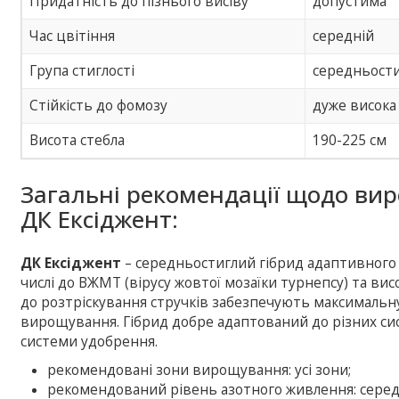
Придатність до пізнього висіву
допустима
Час цвітіння
середній
Група стиглості
середньост
Стійкість до фомозу
дуже висока
Висота стебла
190-225 см
Загальні рекомендації щодо ви
ДК Ексіджент:
ДК Ексіджент
– середньостиглий гібрид адаптивного т
числі до ВЖМТ (вірусу жовтої мозаїки турнепсу) та висо
до розтріскування стручків забезпечують максимальну
вирощування. Гібрид добре адаптований до різних систе
системи удобрення.
рекомендовані зони вирощування: усі зони;
рекомендований рівень азотного живлення: середн