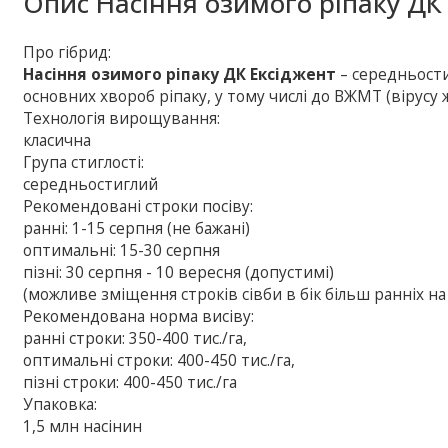
Опис
Насіння озимого ріпаку ДК
Про гібрид:
Насіння озимого ріпаку ДК Ексіджент
– середньости
основних хвороб ріпаку, у тому числі до ВЖМТ (вірусу ж
Технологія вирощування:
класична
Група стиглості:
середньостиглий
Рекомендовані строки посіву:
ранні: 1-15 серпня (не бажані)
оптимальні: 15-30 серпня
пізні: 30 серпня - 10 вересня (допустимі)
(можливе зміщення строків сівби в бік більш ранніх на 
Рекомендована норма висіву:
ранні строки: 350-400 тис./га,
оптимальні строки: 400-450 тис./га,
пізні строки: 400-450 тис./га
Упаковка:
1,5 млн насінин