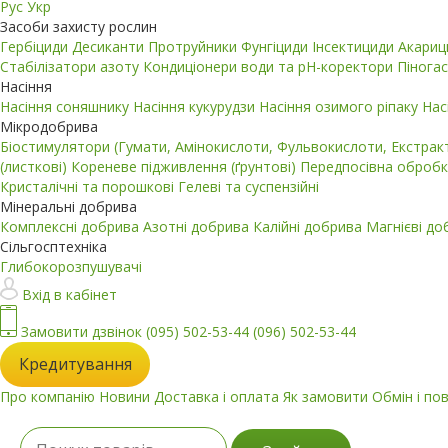
Рус
Укр
Засоби захисту рослин
Гербіциди
Десиканти
Протруйники
Фунгіциди
Інсектициди
Акари
Стабілізатори азоту
Кондиціонери води та pH-коректори
Пінога
Насіння
Насіння соняшнику
Насіння кукурудзи
Насіння озимого ріпаку
Нас
Мікродобрива
Біостимулятори (Гумати, Амінокислоти, Фульвокислоти, Екстра
(листкові)
Кореневе підживлення (ґрунтові)
Передпосівна обробк
Кристалічні та порошкові
Гелеві та суспензійні
Мінеральні добрива
Комплексні добрива
Азотні добрива
Калійні добрива
Магнієві д
Сільгосптехніка
Глибокорозпушувачі
Вхід в кабінет
Замовити дзвінок
(095) 502-53-44
(096) 502-53-44
Кредитування
Про компанію
Новини
Доставка і оплата
Як замовити
Обмін і по