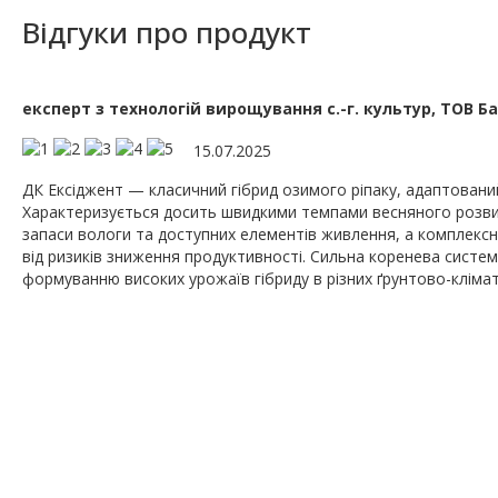
Відгуки про продукт
експерт з технологій вирощування с.-г. культур, ТОВ Б
15.07.2025
ДК Ексіджент — класичний гібрид озимого ріпаку, адаптовани
Характеризується досить швидкими темпами весняного розв
запаси вологи та доступних елементів живлення, а комплексни
від ризиків зниження продуктивності. Сильна коренева систе
формуванню високих урожаїв гібриду в різних ґрунтово-клімат