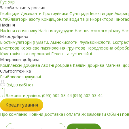
Рус
Укр
Засоби захисту рослин
Гербіциди
Десиканти
Протруйники
Фунгіциди
Інсектициди
Акари
Стабілізатори азоту
Кондиціонери води та pH-коректори
Пінога
Насіння
Насіння соняшнику
Насіння кукурудзи
Насіння озимого ріпаку
Нас
Мікродобрива
Біостимулятори (Гумати, Амінокислоти, Фульвокислоти, Екстра
(листкові)
Кореневе підживлення (ґрунтові)
Передпосівна обробк
Кристалічні та порошкові
Гелеві та суспензійні
Мінеральні добрива
Комплексні добрива
Азотні добрива
Калійні добрива
Магнієві д
Сільгосптехніка
Глибокорозпушувачі
Вхід в кабінет
Замовити дзвінок
(095) 502-53-44
(096) 502-53-44
Кредитування
Про компанію
Новини
Доставка і оплата
Як замовити
Обмін і по