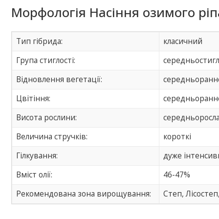
Морфологія Насіння озимого ріп
Тип гібрида:
класичний
Група стиглості:
середньостиг
Відновлення вегетації:
середньоранн
Цвітіння:
середньоранн
Висота рослини:
середньоросл
Величина стручків:
короткі
Гілкування:
дуже інтенсив
Вміст олії:
46-47%
Рекомендована зона вирощування:
Степ, Лісостеп