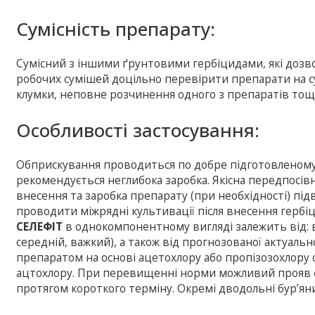
Сумісність препарату:
Сумісний з іншими ґрунтовими гербіцидами, які дозв
робочих сумішей доцільно перевірити препарати на сум
клумки, неповне розчинення одного з препаратів тощ
Особливостi застосування:
Обприскування проводиться по добре підготовленому і
рекомендується неглибока заробка. Якісна передпосівна
внесення та заробка препарату (при необхідності) пі
проводити міжрядні культивації після внесення гербі
СЕЛЕФІТ
в однокомпонентному вигляді залежить від: вм
середній, важкий), а також від прогнозованої актуальн
препаратом на основі ацетохлору або пропізозохлору 
ацтохлору. При перевищенні норми можливий прояв фі
протягом короткого терміну. Окремі дводольні бур’яни