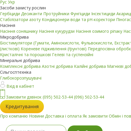
Рус
Укр
Засоби захисту рослин
Гербіциди
Десиканти
Протруйники
Фунгіциди
Інсектициди
Акари
Стабілізатори азоту
Кондиціонери води та pH-коректори
Пінога
Насіння
Насіння соняшнику
Насіння кукурудзи
Насіння озимого ріпаку
Нас
Мікродобрива
Біостимулятори (Гумати, Амінокислоти, Фульвокислоти, Екстра
(листкові)
Кореневе підживлення (ґрунтові)
Передпосівна обробк
Кристалічні та порошкові
Гелеві та суспензійні
Мінеральні добрива
Комплексні добрива
Азотні добрива
Калійні добрива
Магнієві д
Сільгосптехніка
Глибокорозпушувачі
Вхід в кабінет
Замовити дзвінок
(095) 502-53-44
(096) 502-53-44
Кредитування
Про компанію
Новини
Доставка і оплата
Як замовити
Обмін і по