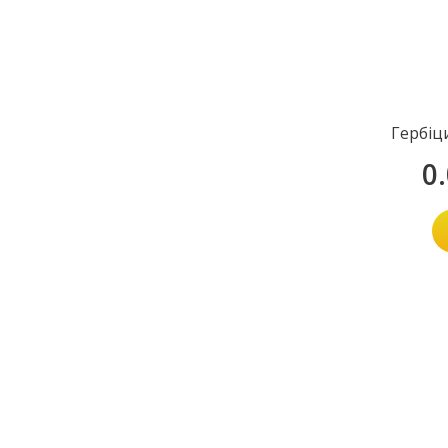
Гербіц
0