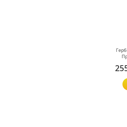
Герб
П
25