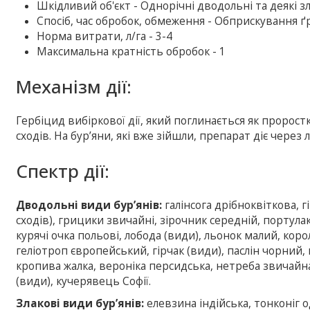
Шкiдливий об'єкт - Однорічні дводольні та деякі зл
Спосіб, час обробок, обмеження - Обприскування ґ
Норма витрати, л/га - 3-4
Максимальна кратність обробок - 1
Механiзм дії:
Гербіцид вибіркової дії, який поглинається як пророст
сходів. На бур’яни, які вже зійшли, препарат діє чере
Спектр дії:
Дводольні види бур’янів:
галінсога дрібноквіткова, 
сходів), грицики звичайні, зірочник середній, портул
курячі очка польові, лобода (види), льонок малий, кор
геліотроп європейський, гірчак (види), паслін чорний,
кропива жалка, вероніка персидська, нетреба звичайна
(види), кучерявець Софії.
Злакові види бур’янів:
елевзина індійська, тонконіг 