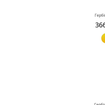
Герб
36
Гербі