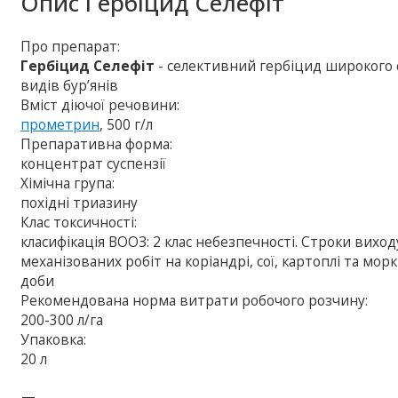
Опис
Гербіцид Селефіт
Про препарат:
Гербіцид Селефіт
- селективний гербіцид широкого 
видів бур’янів
Вміст діючої речовини:
прометрин
, 500 г/л
Препаративна форма:
концентрат суспензії
Хімічна група:
похідні триазину
Клас токсичності:
класифікація ВООЗ: 2 клас небезпечності. Строки вихо
механізованих робіт на коріандрі, сої, картоплі та морк
доби
Рекомендована норма витрати робочого розчину:
200-300 л/га
Упаковка:
20 л