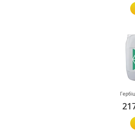
Гербі
21