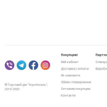
Покупцеві
Партн
Мій кабінет
Співпр
Доставка і оплата
Виробн
Як замовити
Обмін і повернення
© Торговий дім "АгроАнталь",
Оптовим покупцям
2010–2025
Контакти