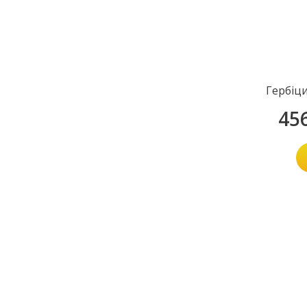
Гербіц
45