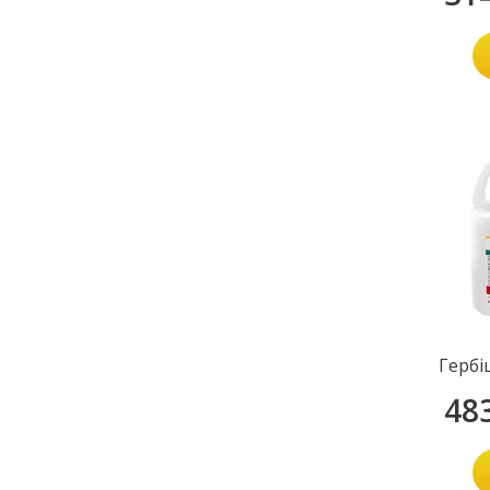
Гербі
48