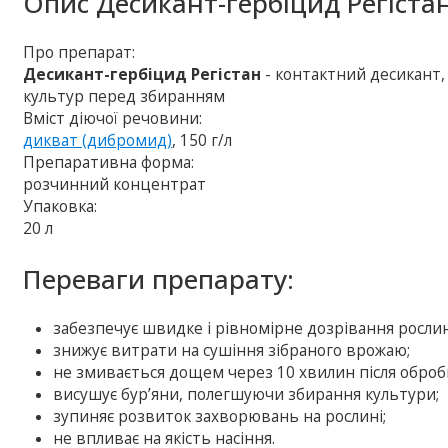
Опис
Десикант-гербіцид Регіста
Про препарат:
Десикант-гербіцид Регістан
- контактний десикант
культур перед збиранням
Вміст діючої речовини:
дикват (дибромид)
, 150 г/л
Препаративна форма:
розчинний концентрат
Упаковка:
20 л
Переваги препарату:
забезпечує швидке і рівномірне дозрівання рослин
знижує витрати на сушіння зібраного врожаю;
не змивається дощем через 10 хвилин після оброб
висушує бур’яни, полегшуючи збирання культури;
зупиняє розвиток захворювань на рослині;
не впливає на якість насіння.