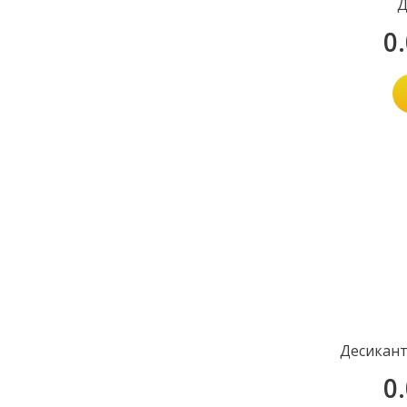
Д
0
Десикант
0