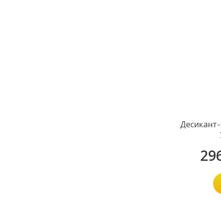
Десикант-
29