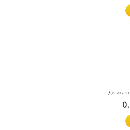
Десикант
0