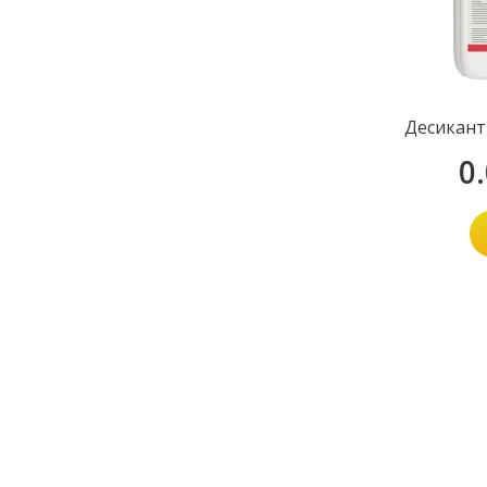
Десикант
0