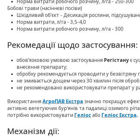
Норма витрати робочого розчину, л/га - 250-300
Бобові трави (насіннєві посіви)
Шкiдливий об'єкт - Десикація рослини, підсушуван
Норма витрати, л/га - 3,5-4,0
Норма витрати робочого розчину, л/га - 300
Рекомедації щодо застосування:
обов’язковою умовою застосування
Регістану
є с
внесення препарату;
обробку рекомендується проводити у безвітряну п
не змивається дощем через 30 хвилин після оброб
не рекомендовано використовувати препарат у ран
Використання
АгроПАВ Екстра
значно покращує ефек
активно вегетуючих бур'янів та падалиці озимого ріпа
потрібно використовувати
Геліос
або
Геліос Екстра
.
Механізм дії: