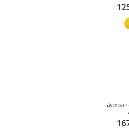
12
Десикант
16