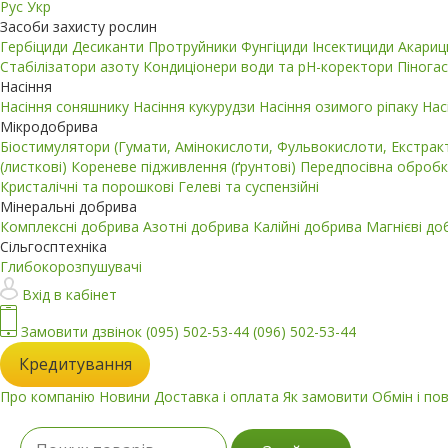
Рус
Укр
Засоби захисту рослин
Гербіциди
Десиканти
Протруйники
Фунгіциди
Інсектициди
Акари
Стабілізатори азоту
Кондиціонери води та pH-коректори
Пінога
Насіння
Насіння соняшнику
Насіння кукурудзи
Насіння озимого ріпаку
Нас
Мікродобрива
Біостимулятори (Гумати, Амінокислоти, Фульвокислоти, Екстра
(листкові)
Кореневе підживлення (ґрунтові)
Передпосівна обробк
Кристалічні та порошкові
Гелеві та суспензійні
Мінеральні добрива
Комплексні добрива
Азотні добрива
Калійні добрива
Магнієві д
Сільгосптехніка
Глибокорозпушувачі
Вхід в кабінет
Замовити дзвінок
(095) 502-53-44
(096) 502-53-44
Кредитування
Про компанію
Новини
Доставка і оплата
Як замовити
Обмін і по