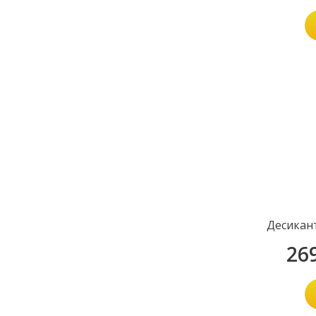
Десикан
26