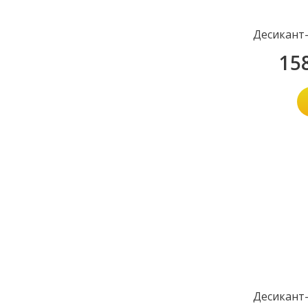
Десикант-
15
Десикант-