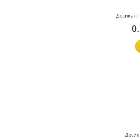
Десикант
0
Десик