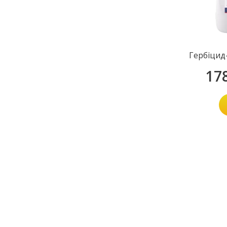
Гербіцид
17