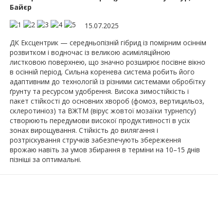
Байєр
15.07.2025
ДК Ексцентрик — середньопізній гібрид із помірним осіннім
розвитком і водночас із великою асиміляційною
листковою поверхнею, що значно розширює посівне вікно
в осінній період. Сильна коренева система робить його
адаптивним до технологій із різними системами обробітку
ґрунту та ресурсом удобрення. Висока зимостійкість і
пакет стійкості до основних хвороб (фомоз, вертицильоз,
склеротиніоз) та ВЖТМ (вірус жовтої мозаїки турнепсу)
створюють передумови високої продуктивності в усіх
зонах вирощування. Стійкість до вилягання і
розтріскування стручків забезпечують збереження
врожаю навіть за умов збирання в терміни на 10–15 днів
пізніші за оптимальні.