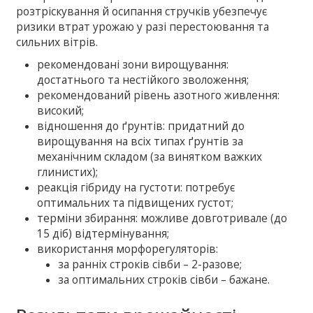
розтріскування й осипання стручків убезпечує
ризики втрат урожаю у разі перестоювання та
сильних вітрів.
рекомендовані зони вирощування:
достатнього та нестійкого зволоження;
рекомендований рівень азотного живлення:
високий;
відношення до ґрунтів: придатний до
вирощування на всіх типах ґрунтів за
механічним складом (за винятком важких
глинистих);
реакція гібриду на густоти: потребує
оптимальних та підвищених густот;
терміни збирання: можливе довготривале (до
15 діб) відтермінування;
використання морфорегуляторів:
за ранніх строків сівби – 2-разове;
за оптимальних строків сівби – бажане.