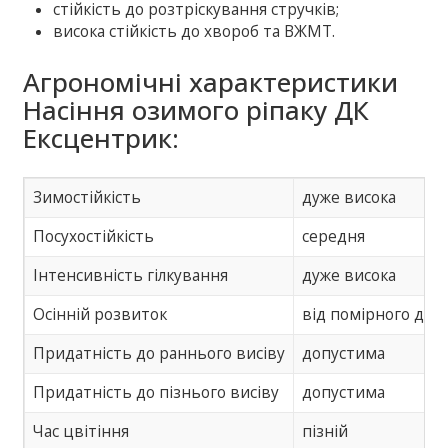
стійкість до розтріскування стручків;
висока стійкість до хвороб та ВЖМТ.
Агрономічні характеристики
Насіння озимого ріпаку ДК
Ексцентрик:
Зимостійкість
дуже висока
Посухостійкість
середня
Інтенсивність гілкування
дуже висока
Осінній розвиток
від помірного до 
Придатність до раннього висіву
допустима
Придатність до пізнього висіву
допустима
Час цвітіння
пізній