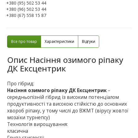
+380 (95) 502 53 44
+380 (96) 502 53 44
+380 (67) 558 15 87
Все про товар
Характеристики
Відгуки
Опис
Насіння озимого ріпаку
ДК Ексцентрик
Про гібрид:
Насіння озимого ріпаку ДК Ексцентрик
–
середньопізній гібрид із високим потенціалом
продуктивності та високою стійкістю до основних
хвороб ріпаку, у тому числі до ВЖМТ (вірусу жовтої
мозаїки турнепсу)
Технологія вирощування:
класична
Група стиглості: