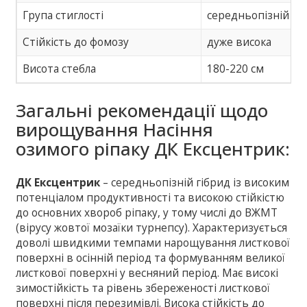
Група стиглості
середньопізній
Стійкість до фомозу
дуже висока
Висота стебла
180-220 см
Загальні рекомендації щодо
вирощування Насіння
озимого ріпаку ДК Ексцентрик:
ДК Ексцентрик
– середньопізній гібрид із високим
потенціалом продуктивності та високою стійкістю
до основних хвороб ріпаку, у тому числі до ВЖМТ
(вірусу жовтої мозаїки турнепсу). Характеризується
доволі швидкими темпами нарощування листкової
поверхні в осінній період та формуванням великої
листкової поверхні у весняний період. Має високі
зимостійкість та рівень збереженості листкової
поверхні після перезимівлі. Висока стійкість до