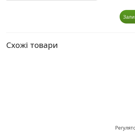
Зали
Схожі товари
Регулят