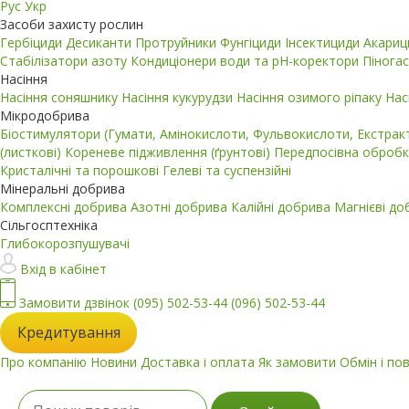
Рус
Укр
Засоби захисту рослин
Гербіциди
Десиканти
Протруйники
Фунгіциди
Інсектициди
Акари
Стабілізатори азоту
Кондиціонери води та pH-коректори
Пінога
Насіння
Насіння соняшнику
Насіння кукурудзи
Насіння озимого ріпаку
Нас
Мікродобрива
Біостимулятори (Гумати, Амінокислоти, Фульвокислоти, Екстра
(листкові)
Кореневе підживлення (ґрунтові)
Передпосівна обробк
Кристалічні та порошкові
Гелеві та суспензійні
Мінеральні добрива
Комплексні добрива
Азотні добрива
Калійні добрива
Магнієві д
Сільгосптехніка
Глибокорозпушувачі
Вхід в кабінет
Замовити дзвінок
(095) 502-53-44
(096) 502-53-44
Кредитування
Про компанію
Новини
Доставка і оплата
Як замовити
Обмін і по