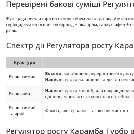
Перевірені бакові суміші Регуля
Фунгіциди-регулятори на основі тебуконазолу, паклобутразо
гербіцидами на основі клопіралід + піклорам, галауксифен + 
ріпак.
Спектр дії Регулятора росту Кар
Культура
Восени:
запобігання переростанню культу
Ріпак озимий
Навесні:
проти вилягання та для оптимізаці
Навесні:
проти хвороб, для покращення ро
Ріпак ярий
цвітіння, міцнішого та коротшого стебла
Ріпак озимий
Фомоз, альтернаріоз та інші плямистості
та ярий
Регулятор росту Карамба Турбо в