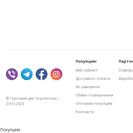
Покупцеві
Партн
Мій кабінет
Співпр
Доставка і оплата
Виробн
Як замовити
Обмін і повернення
© Торговий дім "АгроАнталь",
Оптовим покупцям
2010–2025
Контакти
Покупцеві