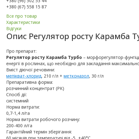
+380 (96) 502 53 44
+380 (67) 558 15 87
Все про товар
Характеристики
Відгуки
Опис
Регулятор росту Карамба Т
Про препарат:
Регулятор росту Карамба Турбо
– морфорегулятор-фунгіци
енергії в рослинах, що необхідно для закладання максимальн
Вміст діючої речовини:
мепікват-хлорид
, 210 г/л +
метконазол
, 30 г/л
Препаративна форма:
розчинний концентрат (РК)
Спосіб дії:
системний
Норма витрати:
0,7-1,4 л/га
Норма витрати робочого розчину:
200-400 л/га
Гарантійний термін зберігання:
60 місяців при температурі від -5...+40°C