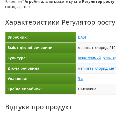
В компанії
АгроАнталь
ви можете купити
Регулятор росту
господарство!
Характеристики
Регулятор рост
Виробник:
BASF
Вміст діючої речовини:
мепікват-хлорид, 210 
Культура:
ріпак озимий
,
ріпак я
Діюча речовина:
мепікват-хлорид
,
мет
Упаковка:
5 л
Країна виробник:
Німеччина
Відгуки про продукт