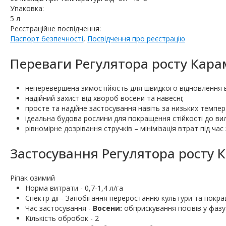
Упаковка:
5 л
Реєстраційне посвідчення:
Паспорт безпечності
,
Посвідчення про реєстрацію
Переваги Регулятора росту Кара
неперевершена зимостійкість для швидкого відновлення ве
надійний захист від хвороб восени та навесні;
просте та надійне застосування навіть за низьких темпер
ідеальна будова рослини для покращення стійкості до виля
рівномірне дозрівання стручків – мінімізація втрат під ча
Застосування Регулятора росту 
Ріпак озимий
Норма витрати - 0,7-1,4 л/га
Спектр дії - Запобігання переростанню культури та покр
Час застосування -
Восени:
обприскування посівів у фазу 
Кількість обробок - 2