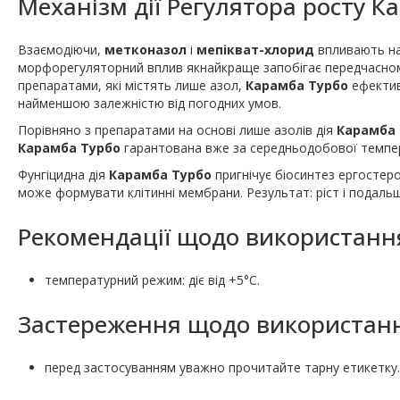
Механізм дії Регулятора росту К
Взаємодіючи,
метконазол
і
мепікват-хлорид
впливають на 
морфорегуляторний вплив якнайкраще запобігає передчасному 
препаратами, які містять лише азол,
Карамба Турбо
ефективн
найменшою залежністю від погодних умов.
Порівняно з препаратами на основі лише азолів дія
Карамба 
Карамба Турбо
гарантована вже за середньодобової температ
Фунгіцидна дія
Карамба Турбо
пригнічує біосинтез ергостеро
може формувати клітинні мембрани. Результат: ріст і подаль
Рекомендації щодо використанн
температурний режим: діє від +5°C.
Застереження щодо використанн
перед застосуванням уважно прочитайте тарну етикетку.