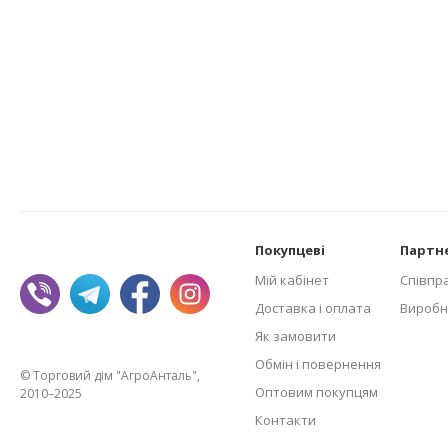
Покупцеві
Партн
Мій кабінет
Співпр
Доставка і оплата
Виробн
Як замовити
Обмін і повернення
© Торговий дім "АгроАнталь",
Оптовим покупцям
2010–2025
Контакти