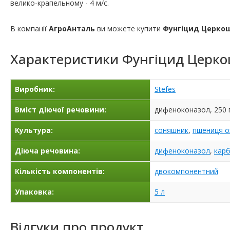
велико-крапельному - 4 м/с.
В компанії
АгроАнталь
ви можете купити
Фунгіцид Церк
Характеристики
Фунгіцид Церк
Виробник:
Stefes
Вміст діючої речовини:
дифеноконазол, 250 г
Культура:
соняшник
,
пшениця о
Діюча речовина:
дифеноконазол
,
кар
Кількість компонентів:
двокомпонентний
Упаковка:
5 л
Відгуки про продукт