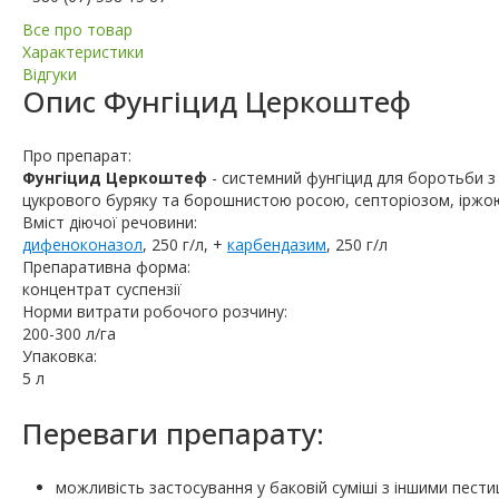
Все про товар
Характеристики
Відгуки
Опис
Фунгіцид Церкоштеф
Про препарат:
Фунгіцид Церкоштеф
- системний фунгіцид для боротьби 
цукрового буряку та борошнистою росою, септоріозом, іржою
Вміст діючої речовини:
дифеноконазол
, 250 г/л, +
карбендазим
, 250 г/л
Препаративна форма:
концентрат суспензії
Норми витрати робочого розчину:
200-300 л/га
Упаковка:
5 л
Переваги препарату:
можливість застосування у баковій суміші з іншими пести