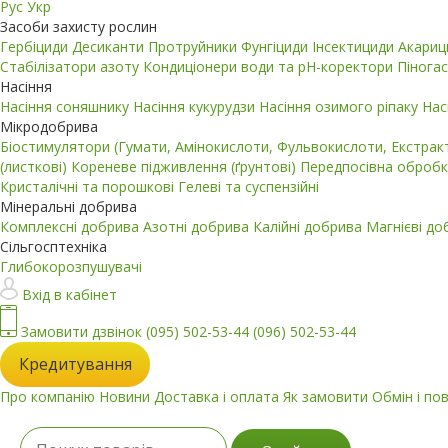
Рус
Укр
Засоби захисту рослин
Гербіциди
Десиканти
Протруйники
Фунгіциди
Інсектициди
Акари
Стабілізатори азоту
Кондиціонери води та pH-коректори
Пінога
Насіння
Насіння соняшнику
Насіння кукурудзи
Насіння озимого ріпаку
Нас
Мікродобрива
Біостимулятори (Гумати, Амінокислоти, Фульвокислоти, Екстра
(листкові)
Кореневе підживлення (ґрунтові)
Передпосівна обробк
Кристалічні та порошкові
Гелеві та суспензійні
Мінеральні добрива
Комплексні добрива
Азотні добрива
Калійні добрива
Магнієві д
Сільгосптехніка
Глибокорозпушувачі
Вхід в кабінет
Замовити дзвінок
(095) 502-53-44
(096) 502-53-44
Кредитування
Про компанію
Новини
Доставка і оплата
Як замовити
Обмін і по