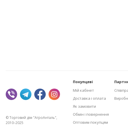
Покупцеві
Партн
Мій кабінет
Співпр
Доставка і оплата
Виробн
Як замовити
Обмін і повернення
© Торговий дім "АгроАнталь",
Оптовим покупцям
2010–2025