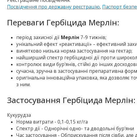
Реєстраційне посвідчення:
Посвідчення про державну реєстрацію
,
Паспорт безп
Переваги Гербіцида Мерлін:
період захисної дії
Мерлін
7-9 тижнів;
унікальний ефект «реактивації» – ефективний захи
винятково низька норма застосування на гектар;
найширший спектр гербіцидної дії проти широколис
контролює види бур'янів, стійкі до інших досходов
сучасна, зручна в застосуванні препаративна форм
оригінальна інноваційна упаковка, яка дозволяє т
з ним.
Застосування Гербіцида Мерлін:
Кукурудза
Норма витрати - 0,1-0,15 кг/га
Спектр дії - Однорічні одно- та дводольні бур'яни
Час застосування - Обприскування після сівби, але 