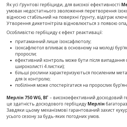
Як усі ґрунтові гербіциди, для високої ефективності
М
умовах недостатнього зволоження перетворення ізокс
відносно стабільний на поверхні ґрунту, відіграє клю
Утворення дикетонітріла відновлюється з появою опа
Особливістю гербіциду є ефект реактивації:
притаманний лише ізоксафлютолу;
ізоксафлютол впливає в основному на молоді бур'
проросли;
ефективний контроль може бути після випадання оп
широколисті 4 листки);
більші рослини характеризуються посиленим метаб
для іх контролю;
побіління може спостерігатися на пророслих бур’я
Мерлін 750 WG, ВГ
– високоефективний досходовий гер
це здатність досходового гербіциду
Мерлін
багатораз
Завдяки цьому механізмові гарантований захист куку
усього сезону за будь-яких погодних умов.