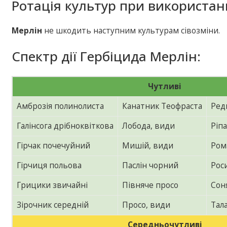
Ротація культур при використан
Мерлін
не шкодить наступним культурам сівозміни.
Спектр дії Гербіцида Мерлін:
Чутливі
Амброзія полинолиста
Канатник Теофраста
Ред
Галінсога дрібноквіткова
Лобода, види
Ріп
Гірчак почечуйний
Мишій, види
Ром
Гірчиця польова
Паслін чорний
Рос
Грицики звичайні
Півняче просо
Сон
Зірочник середній
Просо, види
Тал
Середньочутливі