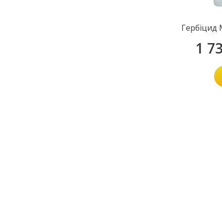
Гербіцид 
1 7