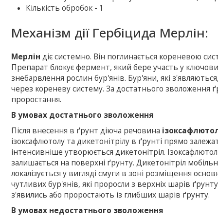
Кількість обробок - 1
Механізм дії Гербіцида Мерлін:
Мерлін
діє системно. Він поглинається кореневою сист
Препарат блокує фермент, який бере участь у ключови
знебарвлення рослин бур'янів. Бур'яни, які з'являютьс
через кореневу систему. За достатнього зволоження ґр
проростання.
В умовах достатнього зволоження
Після внесення в ґрунт діюча речовина
ізоксафлюто
ізоксафлютолу та дикетонітрілу в ґрунті прямо залежа
інтенсивніше утворюється дикетонітріл. Ізоксафлютол
залишається на поверхні ґрунту. Дикетонітріл мобіль
локалізується у вигляді смуги в зоні розміщення основ
чутливих бур'янів, які проросли з верхніх шарів ґрунту
з'явились або проростають із глибших шарів ґрунту.
В умовах недостатнього зволоження