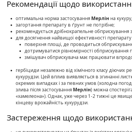
Рекомендації щодо використанн
оптимальна норма застосування
Мерлін
на кукуруд
загортання препарату в ґрунт не потрібне;
рекомендується дрібнокрапельне обприскування з 
для досягнення найвищої ефективності препарату
поверхня площі, де проводиться обприскуванн
дотримуватися рівномірності обприскування по
змішувач обприскувача має працювати впродо
гербіциди незалежно від хімічного класу діючих 
кукурудзи. Цей вплив виявляється в згинанні листкі
окремих випадках і за певних умов (холодна погод
злива після застосування
Мерлін
) можна спостеріг
«хамелеона»). Однак, уже через 1-2 тижні це явище
кінцеву врожайність кукурудзи.
Застереження щодо використанн