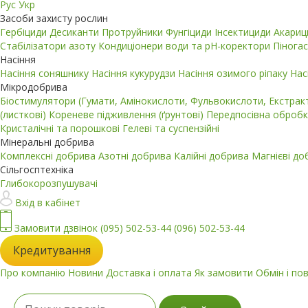
Рус
Укр
Засоби захисту рослин
Гербіциди
Десиканти
Протруйники
Фунгіциди
Інсектициди
Акари
Стабілізатори азоту
Кондиціонери води та pH-коректори
Пінога
Насіння
Насіння соняшнику
Насіння кукурудзи
Насіння озимого ріпаку
Нас
Мікродобрива
Біостимулятори (Гумати, Амінокислоти, Фульвокислоти, Екстра
(листкові)
Кореневе підживлення (ґрунтові)
Передпосівна обробк
Кристалічні та порошкові
Гелеві та суспензійні
Мінеральні добрива
Комплексні добрива
Азотні добрива
Калійні добрива
Магнієві д
Сільгосптехніка
Глибокорозпушувачі
Вхід в кабінет
Замовити дзвінок
(095) 502-53-44
(096) 502-53-44
Кредитування
Про компанію
Новини
Доставка і оплата
Як замовити
Обмін і по