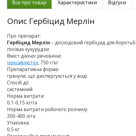
Все про товар
Характеристики
Відгуки
Опис
Гербіцид Мерлін
Про препарат:
Гербіцид Мерлін
– досходовий гербіцид для боротьб
посівах кукурудзи
Вміст діючої речовини:
ізоксафлютол
, 750 г/кг
Препаративна форма:
гранули, що диспергуються у воді
Спосіб дії:
системний
Норма витрати:
0,1-0,15 кг/га
Норма витрати робочого розчину:
200-400 л/га
Упаковка:
0,5 кг