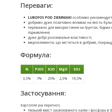
Переваги:
LUBOFOS POD ZIEMNIAKI
особливо рекомендуєть
добриво дуже позитивно впливає на якість бульб
переважно для використання на ґрунтах, бідних 
підживлення;
дуже добрі розсіювальні властивості;
мікроелементи, що містяться в добриві, покращ
Формула:
N
P
O
K
O
MgO
SO
2
5
2
3
3,5%
7%
25%
2,5%
19,5%
Застосування:
Картопля (на перегної)
Низький вміст засвоюваного калію і фосфору в ґру