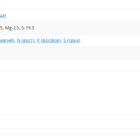
ща)
25, Mg-2.5, S-19.5
магній)
,
N (азот)
,
P (фосфор)
,
S (сірка)