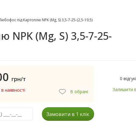
Любофос під Картоплю NPK (Mg, S) 3,5-7-25-(2,5-19,5)
 NPK (Mg, S) 3,5-7-25-
00
грн/т
0 відгук
Залишити в
 в наявності
В обрані
Замовити в 1 клік