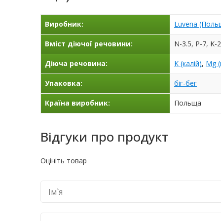
Виробник:
Luvena (Поль
Вміст діючої речовини:
N-3.5, P-7, K-
Діюча речовина:
K (калій)
,
Mg (
Упаковка:
біг-бег
Країна виробник:
Польща
Відгуки про продукт
Оцініть товар