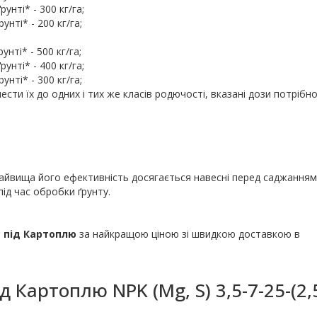
унті* - 300 кг/га;
нті* - 200 кг/га;
нті* - 500 кг/га;
унті* - 400 кг/га;
нті* - 300 кг/га;
нести їх до одних і тих же класів родючості, вказані дози потрібн
айвища його ефективність досягається навесні перед саджанням
під час обробки ґрунту.
 під Картоплю
за найкращою ціною зі швидкою доставкою в
 Картоплю NPK (Mg, S) 3,5-7-25-(2,