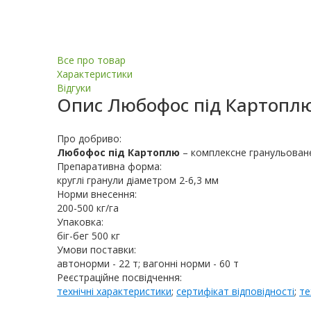
Все про товар
Характеристики
Відгуки
Опис
Любофос під Картоплю N
Про добриво:
Любофос під Картоплю
– комплексне гранульоване
Препаративна форма:
круглі гранули діаметром 2-6,3 мм
Норми внесення:
200-500 кг/га
Упаковка:
біг-бег 500 кг
Умови поставки:
автонорми - 22 т; вагонні норми - 60 т
Реєстраційне посвідчення:
технічні характеристики
;
сертифікат відповідності
;
те