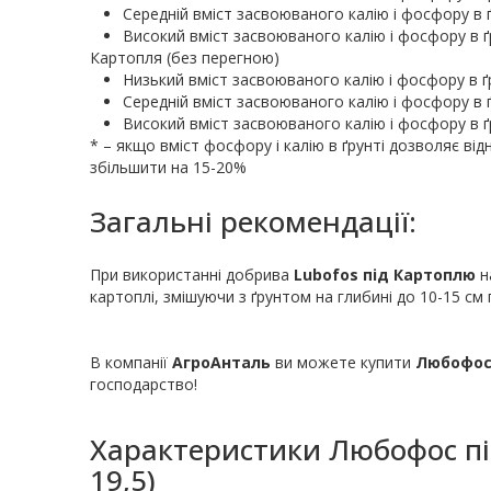
Середній вміст засвоюваного калію і фосфору в ґр
Високий вміст засвоюваного калію і фосфору в ґру
Картопля (без перегною)
Низький вміст засвоюваного калію і фосфору в ґру
Середній вміст засвоюваного калію і фосфору в ґр
Високий вміст засвоюваного калію і фосфору в ґру
* – якщо вміст фосфору і калію в ґрунті дозволяє від
збільшити на 15-20%
Загальні рекомендації:
При використанні добрива
Lubofos під Картоплю
н
картоплі, змішуючи з ґрунтом на глибині до 10-15 см 
В компанії
АгроАнталь
ви можете купити
Любофос
господарство!
Характеристики
Любофос під
19,5)