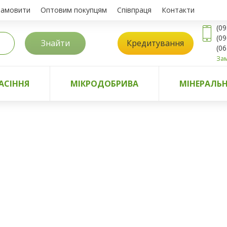
замовити
Оптовим покупцям
Співпраця
Контакти
(09
(09
Знайти
Кредитування
(06
Зам
АСІННЯ
МІКРОДОБРИВА
МІНЕРАЛЬН