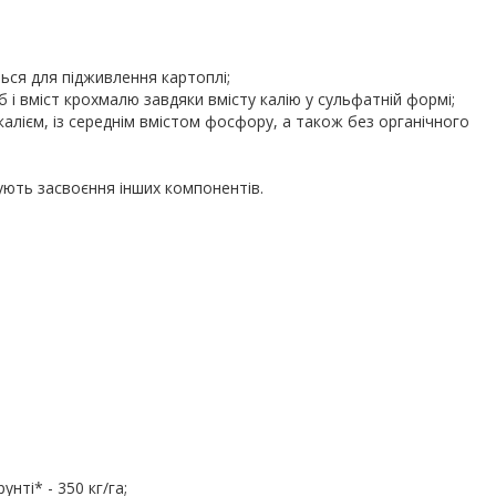
ся для підживлення картоплі;
 і вміст крохмалю завдяки вмісту калію у сульфатній формі;
калієм, із середнім вмістом фосфору, а також без органічного
ують засвоєння інших компонентів.
нті* - 350 кг/га;