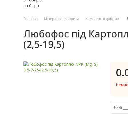
на
0
грн
Головна
Мінеральні добрива
Комплексні добрива
Любофос під Картоплю
(2,5-19,5)
0.
Немає