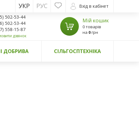
УКР
РУС
Вхід в кабінет
5) 502-53-44
Мій кошик
6) 502-53-44
0 товарів
7) 558-15-87
на
0
грн
овити дзвінок
І ДОБРИВА
СІЛЬГОСПТЕХНІКА