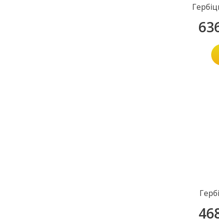
Гербі
63
Герб
46