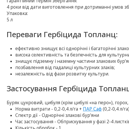
Гарантійний термін зберігання:
4 роки від дати виготовлення при дотриманні умов зб
Упаковка:
5 л
Переваги Гербіцида Топланц:
ефективно знищує всі однорічні і багаторічні злако
висока селективність та безпечність для культурн
знищує підземну і наземну частини злакових бур’ян
позбавлення від падалиці культурних злаків;
незалежність від фази розвитку культури.
Застосування Гербіцида Топланц
Буряк цукровий, цибуля (крім цибулі «на перо»), горох
Норма витрати - 0,2-0,4 л/га +
ПАР Саф
(0,2-0,4 л/га
Спектр дії - Однорічні злакові бур’яни
Час застосування - Обприскування у фазі 2-4 листкі
Кількість обробок - 1