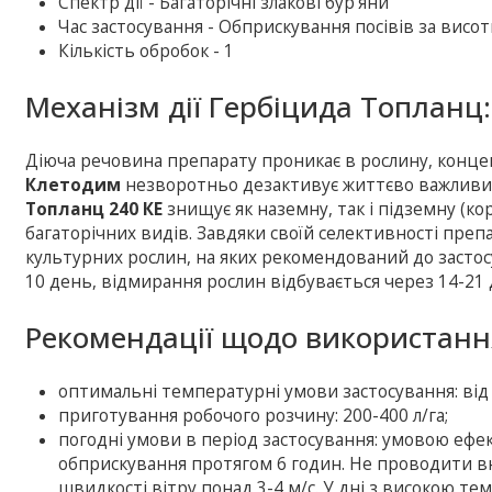
Спектр дії - Багаторічні злакові бур’яни
Час застосування - Обприскування посівів за висот
Кількість обробок - 1
Механізм дії Гербіцида Топланц:
Діюча речовина препарату проникає в рослину, концентр
Клетодим
незворотньо дезактивує життєво важливий
Топланц 240 КЕ
знищує як наземну, так і підземну (ко
багаторічних видів. Завдяки своїй селективності преп
культурних рослин, на яких рекомендований до застосу
10 день, відмирання рослин відбувається через 14-21 
Рекомендації щодо використанн
оптимальні температурні умови застосування: від 
приготування робочого розчину: 200-400 л/га;
погодні умови в період застосування: умовою ефект
обприскування протягом 6 годин. Не проводити в
швидкості вітру понад 3-4 м/с. У дні з високою 