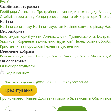
Рус
Укр
Засоби захисту рослин
Гербіциди
Десиканти
Протруйники
Фунгіциди
Інсектициди
Акари
Стабілізатори азоту
Кондиціонери води та pH-коректори
Пінога
Насіння
Насіння соняшнику
Насіння кукурудзи
Насіння озимого ріпаку
Нас
Мікродобрива
Біостимулятори (Гумати, Амінокислоти, Фульвокислоти, Екстра
(листкові)
Кореневе підживлення (ґрунтові)
Передпосівна обробк
Кристалічні та порошкові
Гелеві та суспензійні
Мінеральні добрива
Комплексні добрива
Азотні добрива
Калійні добрива
Магнієві д
Сільгосптехніка
Глибокорозпушувачі
Вхід в кабінет
Замовити дзвінок
(095) 502-53-44
(096) 502-53-44
Кредитування
Про компанію
Новини
Доставка і оплата
Як замовити
Обмін і по