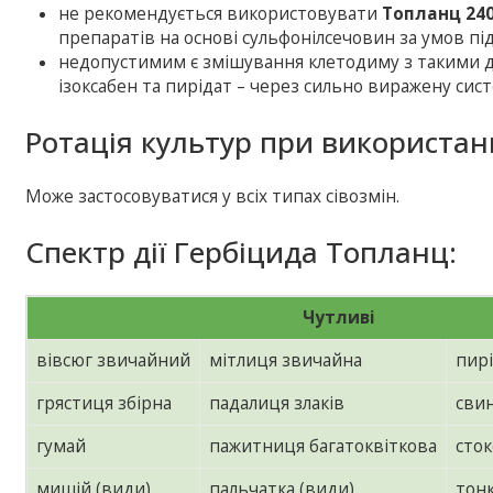
не рекомендується використовувати
Топланц 240
препаратів на основі сульфонілсечовин за умов п
недопустимим є змішування клетодиму з такими ді
ізоксабен та пирідат – через сильно виражену сист
Ротація культур при використан
Може застосовуватися у всіх типах сівозмін.
Спектр дії Гербіцида Топланц:
Чутливі
вівсюг звичайний
мітлиця звичайна
пир
грястиця збірна
падалиця злаків
сви
гумай
пажитниця багатоквіткова
сток
мишій (види)
пальчатка (види)
тонк