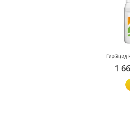
Гербіцид 
1 6