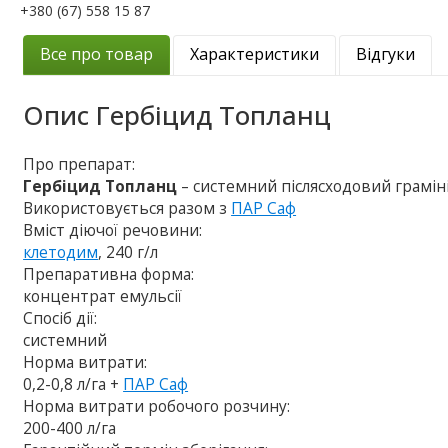
+380 (67) 558 15 87
Все про товар
Характеристики
Відгуки
Опис
Гербіцид Топланц
Про препарат:
Гербіцид Топланц
– системний післясходовий граміні
Використовується разом з
ПАР Саф
Вміст діючої речовини:
клетодим
, 240 г/л
Препаративна форма:
концентрат емульсії
Спосіб дії:
системний
Норма витрати:
0,2-0,8 л/га +
ПАР Саф
Норма витрати робочого розчину:
200-400 л/га