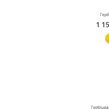
Герб
1 1
Гербіцид