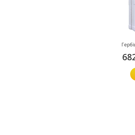
Гербі
68