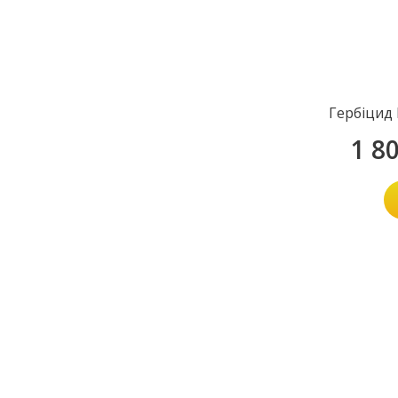
Гербіцид
1 8