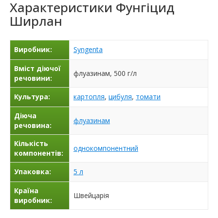
Характеристики
Фунгіцид
Ширлан
Виробник:
Syngenta
Вміст діючої
флуазинам, 500 г/л
речовини:
Культура:
картопля
,
цибуля
,
томати
Діюча
флуазинам
речовина:
Кількість
однокомпонентний
компонентів:
Упаковка:
5 л
Країна
Швейцарія
виробник: