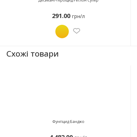
Десикант-гербіцид Реглон Супер
291.00
грн/л
Схожі товари
Фунгіцид Банджо