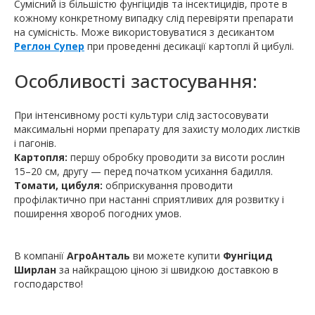
Сумісний із більшістю фунгіцидів та інсектицидів, проте в
кожному конкретному випадку слід перевіряти препарати
на сумісність. Може використовуватися з десикантом
Реглон Супер
при проведенні десикації картоплі й цибулі.
Особливості застосування:
При інтенсивному рості культури слід застосовувати
максимальні норми препарату для захисту молодих листків
і пагонів.
Картопля:
першу обробку проводити за висоти рослин
15–20 см, другу — перед початком усихання бадилля.
Томати, цибуля:
обприскування проводити
профілактично при настанні сприятливих для розвитку і
поширення хвороб погодних умов.
В компанії
АгроАнталь
ви можете купити
Фунгіцид
Ширлан
за найкращою ціною зі швидкою доставкою в
господарство!