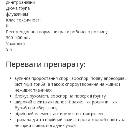
динітроаніліни
Діюча група:
флуазинам
Клас токсичності:
III
Рекомендована норма витрати робочого розчину:
300–400 л/га
Упаковка:
5 л
Переваги препарату:
зупиняє проростання спор і зооспор, появу апресоріїв,
ріст гіфів гриба, а також спороутворення на живих і
неживих тканинах;
блокує рухомість зооспор на поверхні ґрунту;
широкий спектр активності: захист як рослини, так і
бульб при зберіганні;
відмінний елемент антирезистентних рішень;
тривала дія та надійний захист проти хвороб навіть за
несприятливих погодних умов.