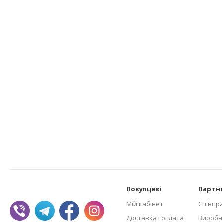
Покупцеві
Партн
Мій кабінет
Співпр
Доставка і оплата
Виробн