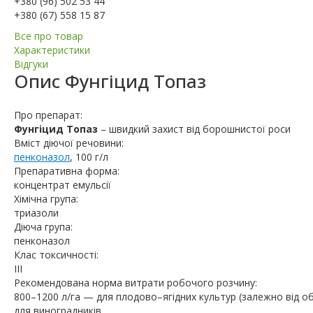
+380 (96) 502 53 44
+380 (67) 558 15 87
Все про товар
Характеристики
Відгуки
Опис
Фунгіцид Топаз
Про препарат:
Фунгіцид Топаз
–
швидкий захист від борошнистої роси
Вміст діючої речовини:
пенконазол
, 100 г/л
Препаративна форма:
концентрат емульсії
Хімічна група:
триазоли
Діюча група:
пенконазол
Клас токсичності:
III
Рекомендована норма витрати робочого розчину:
800–1200 л/га — для плодово–ягідних культур (залежно від об
для виноградників