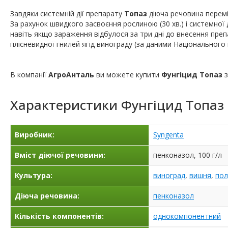
Завдяки системній дії препарату
Топаз
діюча речовина перемі
За рахунок швидкого засвоєння рослиною (30 хв.) і системної 
навіть якщо зараження відбулося за три дні до внесення пре
плісневидної гнилей ягід винограду (за даними Національного 
В компанії
АгроАнталь
ви можете купити
Фунгіцид Топаз
Характеристики
Фунгіцид Топаз
Виробник:
Syngenta
Вміст діючої речовини:
пенконазол, 100 г/л
Культура:
виноград
,
вишня
,
пол
Діюча речовина:
пенконазол
Кількість компонентів:
однокомпонентний