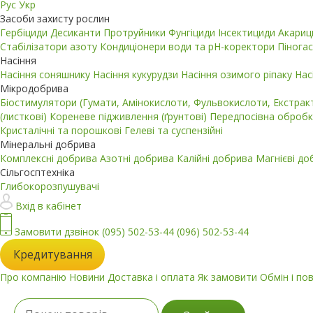
Рус
Укр
Засоби захисту рослин
Гербіциди
Десиканти
Протруйники
Фунгіциди
Інсектициди
Акари
Стабілізатори азоту
Кондиціонери води та pH-коректори
Пінога
Насіння
Насіння соняшнику
Насіння кукурудзи
Насіння озимого ріпаку
Нас
Мікродобрива
Біостимулятори (Гумати, Амінокислоти, Фульвокислоти, Екстра
(листкові)
Кореневе підживлення (ґрунтові)
Передпосівна обробк
Кристалічні та порошкові
Гелеві та суспензійні
Мінеральні добрива
Комплексні добрива
Азотні добрива
Калійні добрива
Магнієві д
Сільгосптехніка
Глибокорозпушувачі
Вхід в кабінет
Замовити дзвінок
(095) 502-53-44
(096) 502-53-44
Кредитування
Про компанію
Новини
Доставка і оплата
Як замовити
Обмін і по