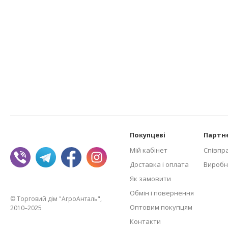
Покупцеві
Партн
Мій кабінет
Співпр
Доставка і оплата
Виробн
Як замовити
Обмін і повернення
© Торговий дім "АгроАнталь",
Оптовим покупцям
2010–2025
Контакти