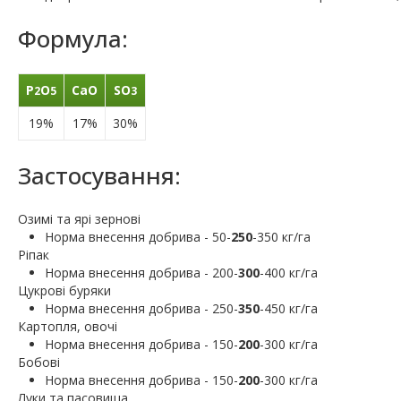
Формула:
P
O
CaO
SO
2
5
3
19%
17%
30%
Застосування:
Озимі та ярі зернові
Норма внесення добрива - 50-
250
-350 кг/га
Ріпак
Норма внесення добрива - 200-
300
-400 кг/га
Цукрові буряки
Норма внесення добрива - 250-
350
-450 кг/га
Картопля, овочі
Норма внесення добрива - 150-
200
-300 кг/га
Бобові
Норма внесення добрива - 150-
200
-300 кг/га
Луки та пасовища