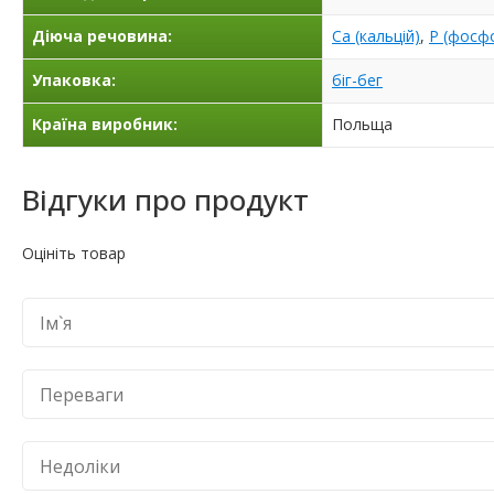
Діюча речовина:
Ca (кальцій)
,
P (фосф
Упаковка:
біг-бег
Країна виробник:
Польща
Відгуки про продукт
Оцініть товар