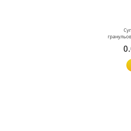
Су
гранульова
0