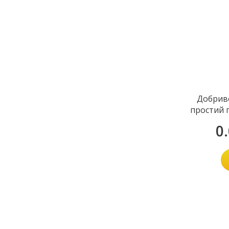
Добрив
простий 
(Ca, 
0