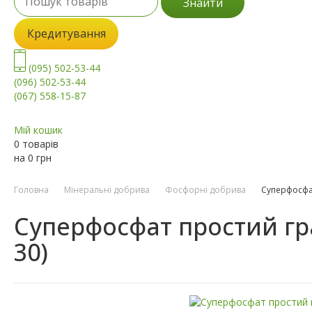
Знайти
Кредитування
(095) 502-53-44
(096) 502-53-44
(067) 558-15-87
Мій кошик
0 товарів
на
0
грн
Головна
Мінеральні добрива
Фосфорні добрива
Суперфосфат
Суперфосфат простий гран
30)