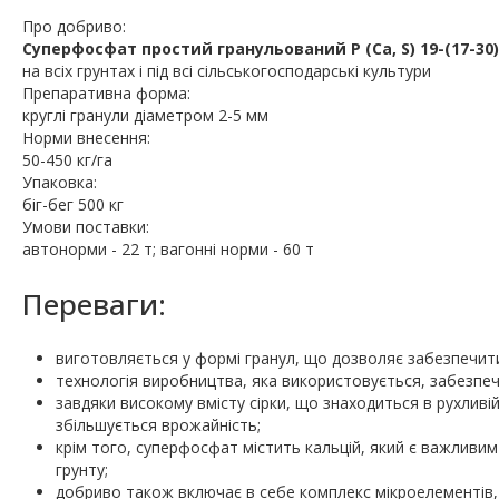
Про добриво:
Суперфосфат простий гранульований P (Ca, S) 19-(17-30)
на всіх грунтах і під всі сільськогосподарські культури
Препаративна форма:
круглі гранули діаметром 2-5 мм
Норми внесення:
50-450 кг/га
Упаковка:
біг-бег 500 кг
Умови поставки:
автонорми - 22 т; вагонні норми - 60 т
Переваги:
виготовляється у формі гранул, що дозволяє забезпечити
технологія виробництва, яка використовується, забезпечує
завдяки високому вмісту сірки, що знаходиться в рухливі
збільшується врожайність;
крім того, суперфосфат містить кальцій, який є важлив
грунту;
добриво також включає в себе комплекс мікроелементів, я