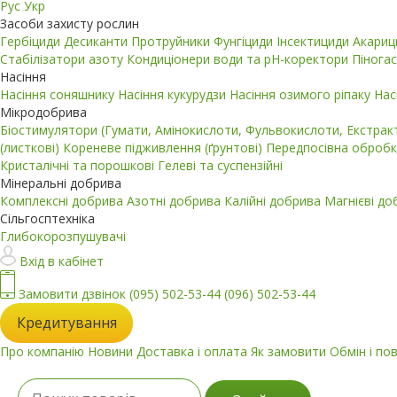
Рус
Укр
Засоби захисту рослин
Гербіциди
Десиканти
Протруйники
Фунгіциди
Інсектициди
Акари
Стабілізатори азоту
Кондиціонери води та pH-коректори
Пінога
Насіння
Насіння соняшнику
Насіння кукурудзи
Насіння озимого ріпаку
Нас
Мікродобрива
Біостимулятори (Гумати, Амінокислоти, Фульвокислоти, Екстра
(листкові)
Кореневе підживлення (ґрунтові)
Передпосівна обробк
Кристалічні та порошкові
Гелеві та суспензійні
Мінеральні добрива
Комплексні добрива
Азотні добрива
Калійні добрива
Магнієві д
Сільгосптехніка
Глибокорозпушувачі
Вхід в кабінет
Замовити дзвінок
(095) 502-53-44
(096) 502-53-44
Кредитування
Про компанію
Новини
Доставка і оплата
Як замовити
Обмін і по