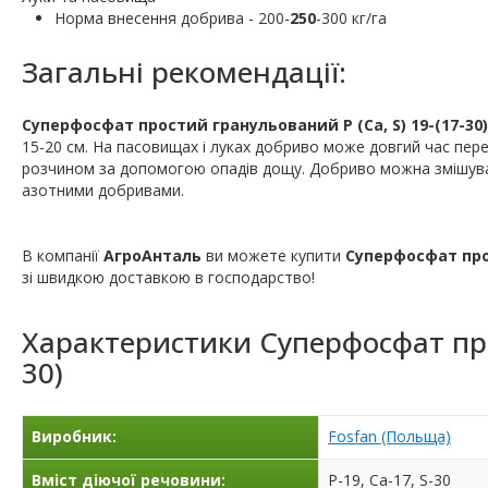
Норма внесення добрива - 200-
250
-300 кг/га
Загальні рекомендації:
Суперфосфат простий гранульований P (Ca, S) 19-(17-30)
15-20 см. На пасовищах і луках добриво може довгий час пер
розчином за допомогою опадів дощу. Добриво можна змішувати
азотними добривами.
В компанії
АгроАнталь
ви можете купити
Суперфосфат прос
зі швидкою доставкою в господарство!
Характеристики
Суперфосфат про
30)
Виробник:
Fosfan (Польща)
Вміст діючої речовини:
P-19, Ca-17, S-30