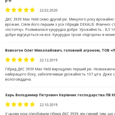
р-н
22.02.2020
ДКС 3939 Max Yield сіємо другий рік. Минулого року врожайніс
врожаю. Сіяли його першим з усіх гібридів DEKALB. Фізичної 
«потопчу». Розвивалася кукурудза добре. Урожайність - 8,5 т/
добре відгукується на все. Кукурудза трохи «підгоріла» в мо
Вовкогон Олег Миколайович, головний агроном, ТОВ «Пл
22.12.2019
Гібрид ДКС 3939 Max Yield вирощуємо перший рік. Незважаючи 
найкращого боку, забезпечивши урожайність 107 ц/га. Дуже с
вологовіддача.
Харь Володимир Петрович Керівник господарства ПВ КП
22.10.2019
У цьому році спробували гібрид ДКС 3939, він гарний тим, що 