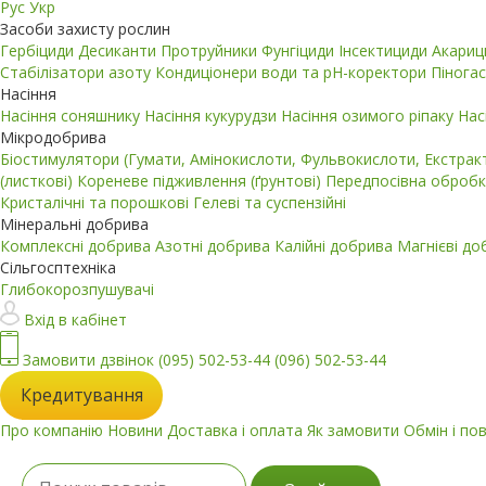
Рус
Укр
Засоби захисту рослин
Гербіциди
Десиканти
Протруйники
Фунгіциди
Інсектициди
Акари
Стабілізатори азоту
Кондиціонери води та pH-коректори
Пінога
Насіння
Насіння соняшнику
Насіння кукурудзи
Насіння озимого ріпаку
Нас
Мікродобрива
Біостимулятори (Гумати, Амінокислоти, Фульвокислоти, Екстра
(листкові)
Кореневе підживлення (ґрунтові)
Передпосівна обробк
Кристалічні та порошкові
Гелеві та суспензійні
Мінеральні добрива
Комплексні добрива
Азотні добрива
Калійні добрива
Магнієві д
Сільгосптехніка
Глибокорозпушувачі
Вхід в кабінет
Замовити дзвінок
(095) 502-53-44
(096) 502-53-44
Кредитування
Про компанію
Новини
Доставка і оплата
Як замовити
Обмін і по