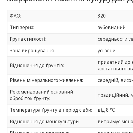
ФАО:
320
Тип зерна:
зубовидний
Група стиглості:
середньостигл
Зона вирощування:
усі зони
придатний до в
Відношення до ґрунтів:
достатнього з
Рівень мінерального живлення:
середній, висо
Рекомендований основний
традиційний, м
обробіток ґрунту:
Температура ґрунту в період сівби:
від 8 °С
Відношення до монокультури:
витримує моно