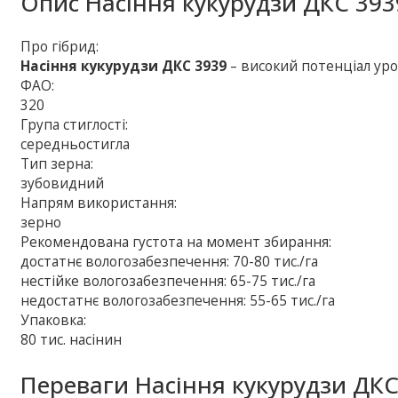
Опис
Насіння кукурудзи ДКС 393
Про гібрид:
Насіння кукурудзи ДКС 3939
– високий потенціал ур
ФАО:
320
Група стиглості:
середньостигла
Тип зерна:
зубовидний
Напрям використання:
зерно
Рекомендована густота на момент збирання:
достатнє вологозабезпечення: 70-80 тис./га
нестійке вологозабезпечення: 65-75 тис./га
недостатнє вологозабезпечення: 55-65 тис./га
Упаковка:
80 тис. насінин
Переваги Насіння кукурудзи ДКС