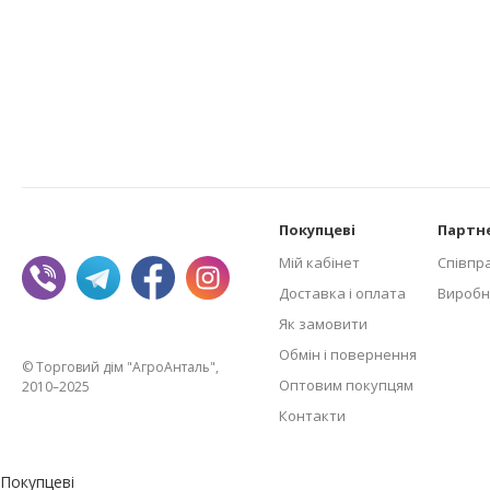
Покупцеві
Партн
Мій кабінет
Співпр
Доставка і оплата
Виробн
Як замовити
Обмін і повернення
© Торговий дім "АгроАнталь",
Оптовим покупцям
2010–2025
Контакти
Покупцеві