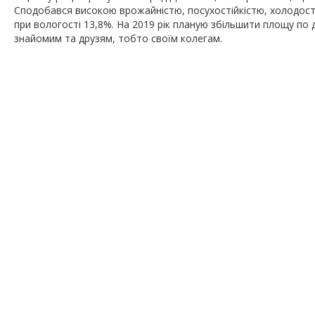
Сподобався високою врожайністю, посухостійкістю, холодості
при вологості 13,8%. На 2019 рік планую збільшити площу по
знайомим та друзям, тобто своїм колегам.