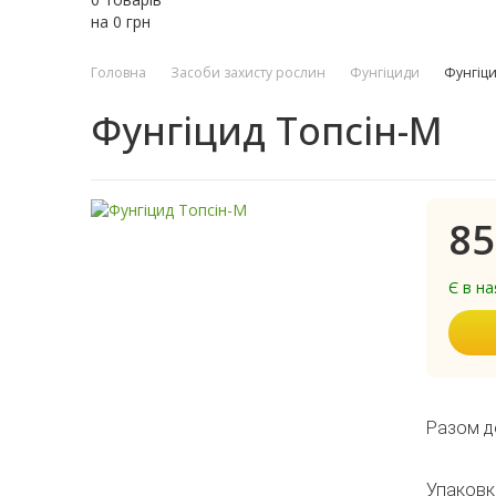
на
0
грн
Головна
Засоби захисту рослин
Фунгіциди
Фунгіци
Фунгіцид Топсін-М
85
Є в на
Разом д
Упаковк