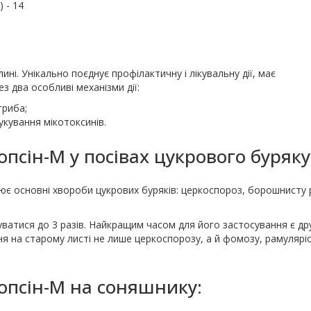
 - 14
ині. Унікально поєднує профілактичну і лікувальну дії, має
 два особливі механізми дії:
гриба;
укування мікотоксинів.
псін-М у посівах цукрового буряку
є основні хвороби цукрових буряків: церкоспороз, борошнисту 
уватися до 3 разів. Найкращим часом для його застосування є др
ння на старому листі не лише церкоспорозу, а й фомозу, рамулярі
опсін-М на соняшнику: