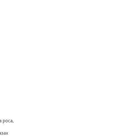
о
а роса,
азах