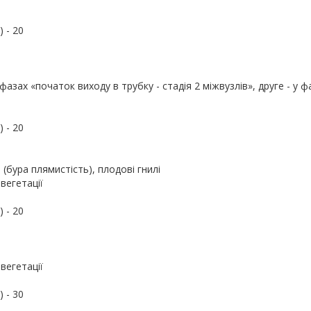
 - 20
азах «початок виходу в трубку - стадія 2 міжвузлів», друге - у ф
 - 20
(бура плямистість), плодові гнилі
вегетації
 - 20
вегетації
 - 30