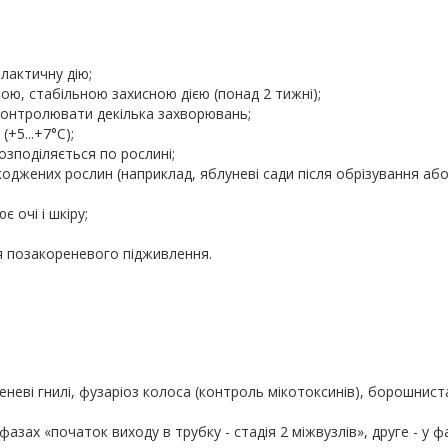
лактичну дію;
ю, стабільною захисною дією (понад 2 тижні);
 контролювати декілька захворювань;
+5...+7°С);
зподіляється по рослині;
оджених рослин (наприклад, яблуневі сади після обрізування аб
 очі і шкіру;
ля позакореневого підживлення.
неві гнилі, фузаріоз колоса (контроль мікотоксинів), борошнист
азах «початок виходу в трубку - стадія 2 міжвузлів», друге - у ф