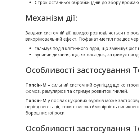
Строк останньої обробки (днів до збору врожаю)
Механiзм дії:
Завдяки системній дії, швидко розподіляється по росл
викорінювальний ефект. Tіофанат-метил працює через
гальмує поділ клітинного ядра, що зменшує ріст 
зупиняє дихання, що, як наслідок, затримує прод
Особливості застосування То
Топсін-М
–
сильний системний фунгіцид що контролю
фомоз, рамуляріоз та стримує розвиток гнилей.
Топсін-М
у посівах цукрових буряків може застосов
період вегетації, коли є висока ймовірність виникне
борошнистої роси.
Особливості застосування Т