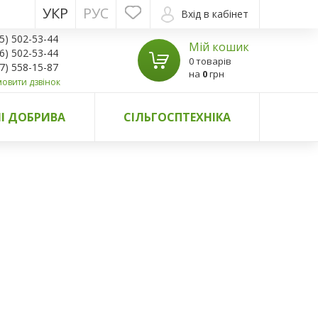
УКР
РУС
Вхід в кабінет
5) 502-53-44
Мій кошик
6) 502-53-44
0 товарів
7) 558-15-87
на
0
грн
овити дзвінок
І ДОБРИВА
СІЛЬГОСПТЕХНІКА