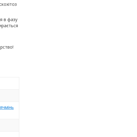
скохітоз
я в фазу
бирається
рство!
ячмінь