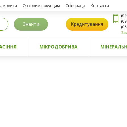
замовити
Оптовим покупцям
Співпраця
Контакти
(09
(09
Знайти
Кредитування
(06
Зам
АСІННЯ
МІКРОДОБРИВА
МІНЕРАЛЬН