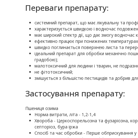
Переваги препарату:
системний препарат, що має лікувальну та профі
характеризується швидкою і водночас подовжено
має широкий спектр дії, що дає змогу водночас
ефективно працює при понижених температурах (
швидко поглинається поверхнею листа та переро
ідеальний препарат для обробки механічно пошк
градобою);
малотоксичний для людини і тварин, не подразнює
не фітотоксичний;
змішується з більшістю пестицидів та добрив д
Застосування препарату:
Пшениця озима
Норма витрати, л/га - 1,2-1,4
Хвороба - Церкоспорельозна та фузаріозна, коре
септоріоз, бура іржа
Cпосіб та час обробки - Перше обприскування у ф