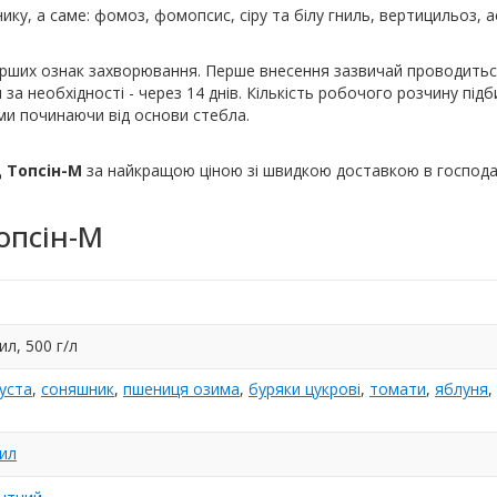
у, а саме: фомоз, фомопсис, сіру та білу гниль, вертицильоз, а
ерших ознак захворювання. Перше внесення зазвичай проводитьс
за необхідності - через 14 днів. Кількість робочого розчину під
ми починаючи від основи стебла.
д Топсін-М
за найкращою ціною зі швидкою доставкою в господа
опсін-М
л, 500 г/л
уста
,
соняшник
,
пшениця озима
,
буряки цукрові
,
томати
,
яблуня
,
ил