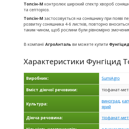
Топсін-М
контролює широкий спектр хвороб соняшник
та септоріоз.
Топсін-М
застосовується на соняшнику при появі п
розвитку соняшника 4-6 листків, повторно вноситься 
таким чином, щоб рослини були рівномірно змочени
В компанії
АгроАнталь
ви можете купити
Фунгіци
Характеристики
Фунгіцид Т
Виробник:
SumiAgro
Вміст діючої речовини:
тіофанат-мети
виноград
,
кап
Культура:
ярий
Діюча речовина:
тіофанат-мет