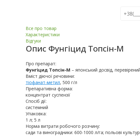
Все про товар
Характеристики
Відгуки
Опис
Фунгіцид Топсін-М
Про препарат:
Фунгіцид Топсін-М
– японський досвід, перевірени
Вміст діючої речовини:
тіофанат-метил
, 500 г/л
Препаративна форма:
концентрат суспензії
Спосіб дії:
системний
Упаковка:
1 л; 5 л
Норма витрати робочого розчину:
сади та виноградники: 600-1000 л/га; польові культур