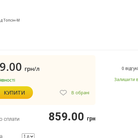
д Топсін-М
9.00
грн/л
0 відгук
Залишити в
явності
КУПИТИ
В обрані
859.00
грн
о сплати
а