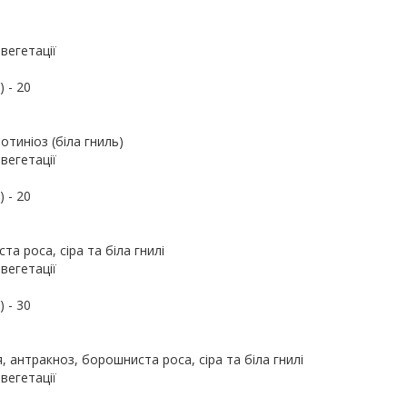
вегетації
 - 20
тиніоз (біла гниль)
вегетації
 - 20
а роса, сіра та біла гнилі
вегетації
 - 30
 антракноз, борошниста роса, сіра та біла гнилі
вегетації