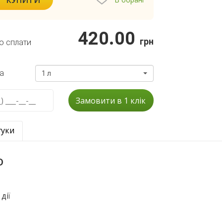
420.00
грн
о сплати
а
1 л
Замовити в 1 клік
гуки
о
дії