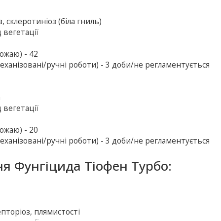
 склеротиніоз (біла гниль)
 вегетації
ожаю) - 42
еханізовані/ручні роботи) - 3 доби/не регламентується
а
 вегетації
ожаю) - 20
еханізовані/ручні роботи) - 3 доби/не регламентується
ня Фунгіцида Тіофен Турбо:
епторіоз, плямистості