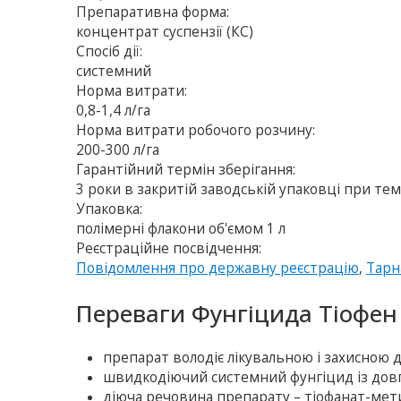
Препаративна форма:
концентрат суспензії (КС)
Спосіб дії:
системний
Норма витрати:
0,8-1,4 л/га
Норма витрати робочого розчину:
200-300 л/га
Гарантійний термін зберігання:
3 роки в закритій заводській упаковці при тем
Упаковка:
полімерні флакони об'ємом 1 л
Реєстраційне посвідчення:
Повідомлення про державну реєстрацію
,
Тарн
Переваги Фунгіцида Тіофен
препарат володіє лікувальною і захисною 
швидкодіючий системний фунгіцид із довг
діюча речовина препарату – тіофанат-мет