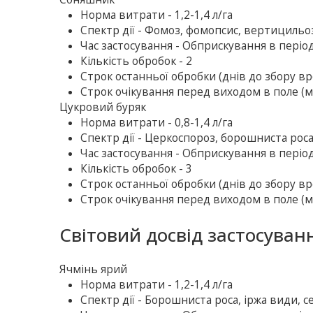
Норма витрати - 1,2-1,4 л/га
Спектр дії - Фомоз, фомопсис, вертицильоз,
Час застосування - Обприскування в період
Кількість обробок - 2
Строк останньої обробки (днів до збору вр
Строк очікування перед виходом в поле (м
Цукровий буряк
Норма витрати - 0,8-1,4 л/га
Спектр дії - Церкоспороз, борошниста рос
Час застосування - Обприскування в період
Кількість обробок - 3
Строк останньої обробки (днів до збору вр
Строк очікування перед виходом в поле (м
Світовий досвід застосуван
Ячмінь ярий
Норма витрати - 1,2-1,4 л/га
Спектр дії - Борошниста роса, іржа види, с