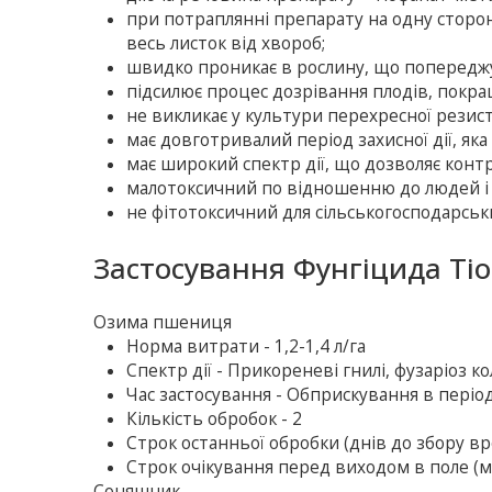
при потраплянні препарату на одну сторо
весь листок від хвороб;
швидко проникає в рослину, що попередж
підсилює процес дозрівання плодів, покращ
не викликає у культури перехресної резис
має довготривалий період захисної дії, як
має широкий спектр дії, що дозволяє кон
малотоксичний по відношенню до людей і т
не фітотоксичний для сільськогосподарськ
Застосування Фунгіцида Тіо
Озима пшениця
Норма витрати - 1,2-1,4 л/га
Спектр дії - Прикореневі гнилі, фузаріоз к
Час застосування - Обприскування в період
Кількість обробок - 2
Строк останньої обробки (днів до збору вр
Строк очікування перед виходом в поле (м
Соняшник