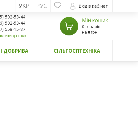
УКР
РУС
Вхід в кабінет
5) 502-53-44
Мій кошик
6) 502-53-44
0 товарів
7) 558-15-87
на
0
грн
овити дзвінок
І ДОБРИВА
СІЛЬГОСПТЕХНІКА