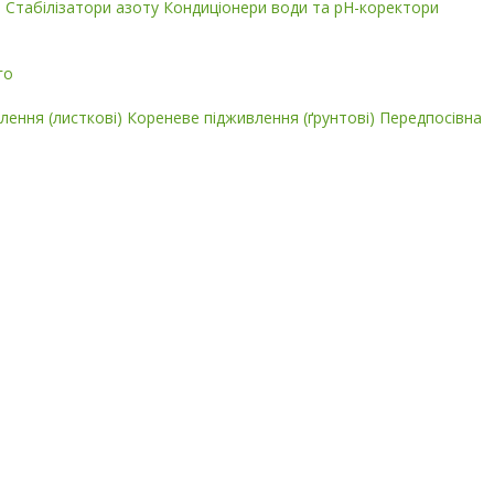
і
Стабілізатори азоту
Кондиціонери води та pH-коректори
го
лення (листкові)
Кореневе підживлення (ґрунтові)
Передпосівна