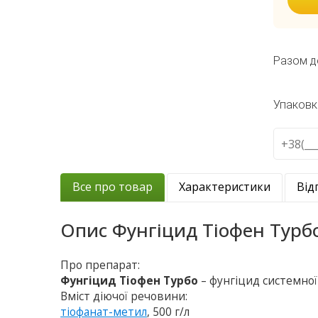
Разом д
Упаковк
Все про товар
Характеристики
Від
Опис
Фунгіцид Тіофен Турб
Про препарат:
Фунгіцид Тіофен Турбо
– фунгіцид системної 
Вміст діючої речовини:
тіофанат-метил
, 500 г/л