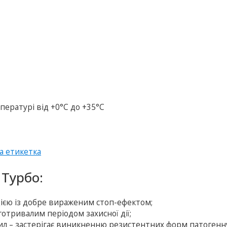
пературі від +0°С до +35°С
а етикетка
 Турбо:
дією із добре вираженим стоп-ефектом;
отривалим періодом захисної дії;
ил – застерігає виникненню резистентних форм патогенн