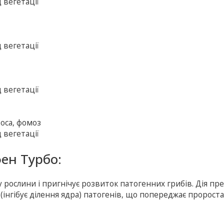
 вегетації
 вегетації
 вегетації
роса, фомоз
 вегетації
фен Турбо:
рослини і пригнічує розвиток патогенних грибів. Дія пр
 (інгібує ділення ядра) патогенів, що попереджає пророст