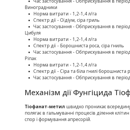
Час застосування - Обприскування в період
Виноградники
Норма витрати - 1,2-1,4 л/га
Спектр дії - Оїдіум, сіра гриль
Час застосування - Обприскування в період
Цибуля
Норма витрати - 1,2-1,4 л/га
Спектр дії - Борошниста роса, сіра гниль
Час застосування - Обприскування в період
Ріпак
Норма витрати - 1,2-1,4 л/га
Спектр дії - Сіра та біла гнилі борошниста 
Час застосування - Обприскування в період
Механізм дії Фунгіцида Тіо
Тіофанат-метил
швидко проникає всередину 
полягає в гальмуванні процесів ділення клітин
спор і формування апресорій.