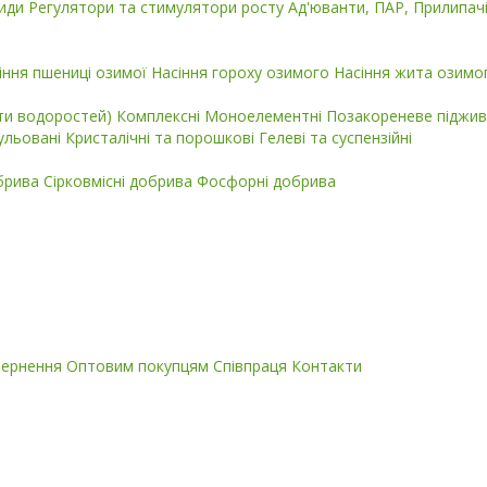
циди
Регулятори та стимулятори росту
Ад'юванти, ПАР, Прилипач
іння пшениці озимої
Насіння гороху озимого
Насіння жита озимо
кти водоростей)
Комплексні
Моноелементні
Позакореневе піджив
ульовані
Кристалічні та порошкові
Гелеві та суспензійні
обрива
Сірковмісні добрива
Фосфорні добрива
вернення
Оптовим покупцям
Співпраця
Контакти