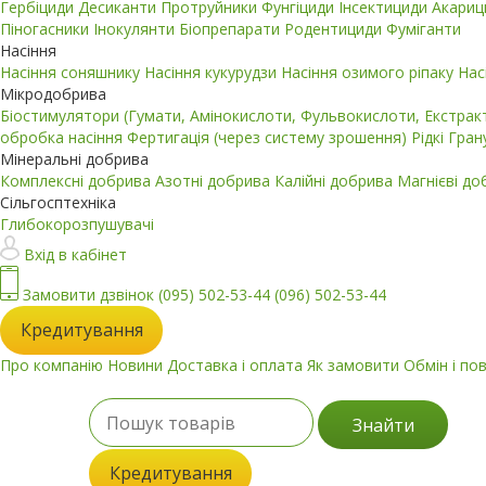
Гербіциди
Десиканти
Протруйники
Фунгіциди
Інсектициди
Акари
Піногасники
Інокулянти
Біопрепарати
Родентициди
Фуміганти
Насіння
Насіння соняшнику
Насіння кукурудзи
Насіння озимого ріпаку
Нас
Мікродобрива
Біостимулятори (Гумати, Амінокислоти, Фульвокислоти, Екстра
обробка насіння
Фертигація (через систему зрошення)
Рідкі
Гран
Мінеральні добрива
Комплексні добрива
Азотні добрива
Калійні добрива
Магнієві д
Сільгосптехніка
Глибокорозпушувачі
Вхід в кабінет
Замовити дзвінок
(095) 502-53-44
(096) 502-53-44
Кредитування
Про компанію
Новини
Доставка і оплата
Як замовити
Обмін і по
Знайти
Кредитування