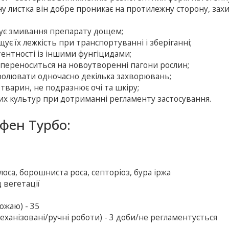
ну листка він добре проникає на протилежну сторону, за
ує змивання препарату дощем;
ує їх лежкість при транспортуванні і зберіганні;
тентності із іншими фунгіцидами;
а переноситься на новоутворенні пагони рослин;
тролювати одночасно декілька захворювань;
варин, не подразнює очі та шкіру;
их культур при дотриманні регламенту застосування.
фен Турбо:
олоса, борошниста роса, септоріоз, бура іржа
 вегетації
ожаю) - 35
еханізовані/ручні роботи) - 3 доби/не регламентується