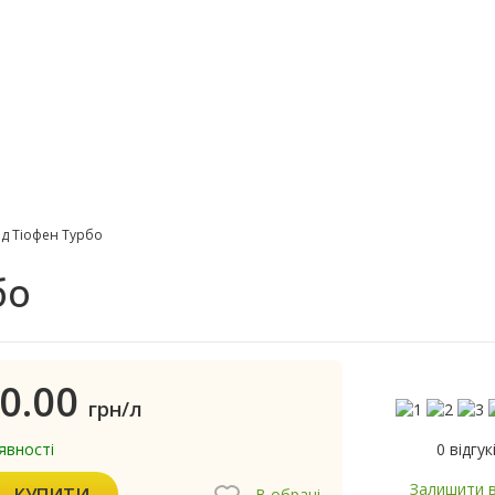
д Тіофен Турбо
бо
0.00
грн/л
0 відгук
явності
Залишити в
КУПИТИ
В обрані