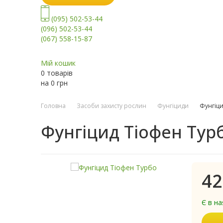
(095) 502-53-44
(096) 502-53-44
(067) 558-15-87
Мій кошик
0 товарів
на
0
грн
Головна
Засоби захисту рослин
Фунгіциди
Фунгіци
Фунгіцид Тіофен Тур
42
Є в на