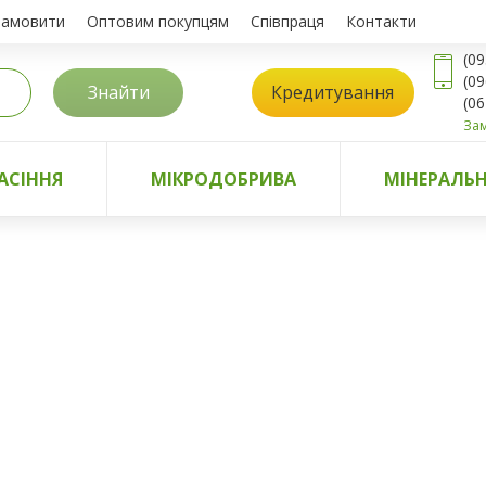
замовити
Оптовим покупцям
Співпраця
Контакти
(09
(09
Знайти
Кредитування
(06
Зам
АСІННЯ
МІКРОДОБРИВА
МІНЕРАЛЬН