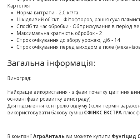
Картопля
Норма витрати - 2,0 кг/га
Шкідливий об'єкт - Фітофтороз, рання суха плямист
Спосіб та час обробки - Обприскування в період ве
Максимальна кратність обробок - 2
Строк очікування до збору урожаю, діб - 14
Строк очікування перед виходом в поле (механізова
Загальна інформація:
Виноград:
Найкраще використання - з фази початку цвітіння виног
основні фази розвитку винограду).
Для підсилення контролю оїдіуму (коли термін зараже
використовувати бакову суміш
СФІНКС ЕКСТРА
плюс ф
В компанії
АгроАнталь
ви можете купити
Фунгіцид 