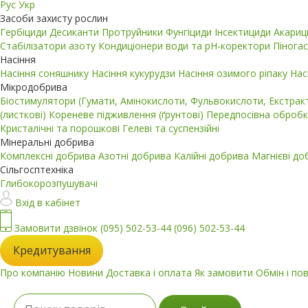
Рус
Укр
Засоби захисту рослин
Гербіциди
Десиканти
Протруйники
Фунгіциди
Інсектициди
Акари
Стабілізатори азоту
Кондиціонери води та pH-коректори
Пінога
Насіння
Насіння соняшнику
Насіння кукурудзи
Насіння озимого ріпаку
Нас
Мікродобрива
Біостимулятори (Гумати, Амінокислоти, Фульвокислоти, Екстра
(листкові)
Кореневе підживлення (ґрунтові)
Передпосівна обробк
Кристалічні та порошкові
Гелеві та суспензійні
Мінеральні добрива
Комплексні добрива
Азотні добрива
Калійні добрива
Магнієві д
Сільгосптехніка
Глибокорозпушувачі
Вхід в кабінет
Замовити дзвінок
(095) 502-53-44
(096) 502-53-44
Кредитування
Про компанію
Новини
Доставка і оплата
Як замовити
Обмін і по