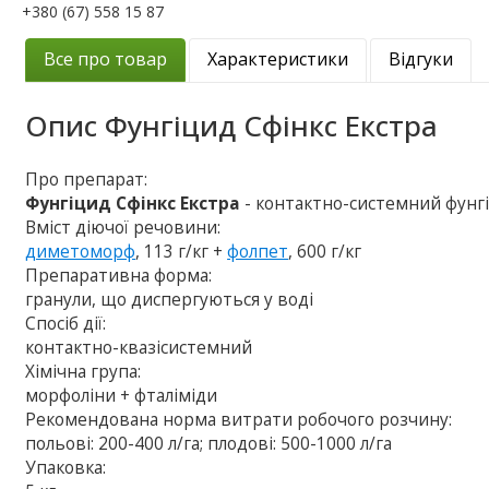
+380 (67) 558 15 87
Все про товар
Характеристики
Відгуки
Опис
Фунгіцид Сфінкс Екстра
Про препарат:
Фунгіцид Сфінкс Екстра
- контактно-системний фунгі
Вміст діючої речовини:
диметоморф
, 113 г/кг +
фолпет
, 600 г/кг
Препаративна форма:
гранули, що диспергуються у воді
Спосіб дії:
контактно-квазісистемний
Хімічна група:
морфоліни + фталіміди
Рекомендована норма витрати робочого розчину:
польові: 200-400 л/га; плодові: 500-1000 л/га
Упаковка: