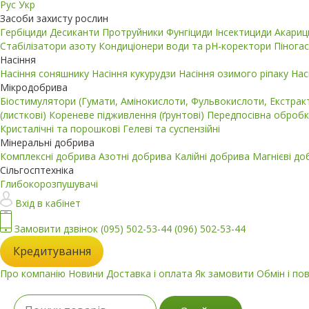
Рус
Укр
Засоби захисту рослин
Гербіциди
Десиканти
Протруйники
Фунгіциди
Інсектициди
Акари
Стабілізатори азоту
Кондиціонери води та pH-коректори
Пінога
Насіння
Насіння соняшнику
Насіння кукурудзи
Насіння озимого ріпаку
Нас
Мікродобрива
Біостимулятори (Гумати, Амінокислоти, Фульвокислоти, Екстра
(листкові)
Кореневе підживлення (ґрунтові)
Передпосівна обробк
Кристалічні та порошкові
Гелеві та суспензійні
Мінеральні добрива
Комплексні добрива
Азотні добрива
Калійні добрива
Магнієві д
Сільгосптехніка
Глибокорозпушувачі
Вхід в кабінет
Замовити дзвінок
(095) 502-53-44
(096) 502-53-44
Кредитування
Про компанію
Новини
Доставка і оплата
Як замовити
Обмін і по