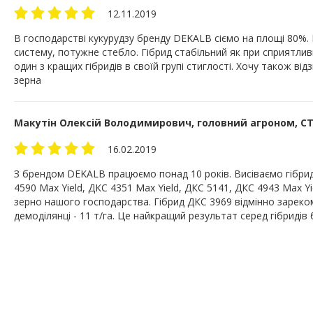
12.11.2019
В господарстві кукурудзу бренду DEKALB сіємо на площі 80%. 
систему, потужне стебло. Гібрид стабільний як при сприятлив
один з кращих гібридів в своїй групі стиглості. Хочу також ві
зерна
Макутін Олексій Володимирович, головний агроном, СТ
16.02.2019
З брендом DEKALB працюємо понад 10 років. Висіваємо гібриди
4590 Max Yield, ДКС 4351 Max Yield, ДКС 5141, ДКС 4943 Max Y
зерно нашого господарства. Гібрид ДКС 3969 відмінно зареком
демоділянці - 11 т/га. Це найкращий результат серед гібридів