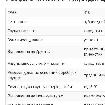
ФАО:
310
Тип зерна:
зубовидни
Група стиглості:
середньост
Зона вирощування:
усі зони
придатний 
Відношення до ґрунтів:
глинистих
Рівень мінерального живлення:
середній, 
Рекомендований основний обробіток
традиційни
ґрунту:
Температура ґрунту в період сівби:
від 8 °С
Відношення до монокультури:
витримує 