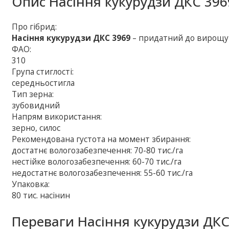
Опис
Насіння кукурудзи ДКС 396
Про гібрид:
Насіння кукурудзи ДКС 3969
– придатний до вирощув
ФАО:
310
Група стиглості:
середньостигла
Тип зерна:
зубовидний
Напрям використання:
зерно, силос
Рекомендована густота на момент збирання:
достатнє вологозабезпечення: 70-80 тис./га
нестійке вологозабезпечення: 60-70 тис./га
недостатнє вологозабезпечення: 55-60 тис./га
Упаковка:
80 тис. насінин
Переваги Насіння кукурудзи ДКС