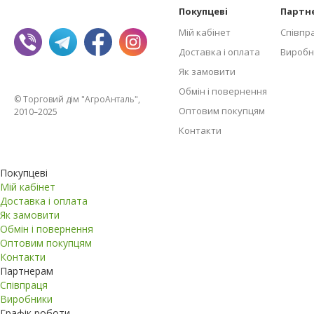
Покупцеві
Партн
Мій кабінет
Співпр
Доставка і оплата
Виробн
Як замовити
Обмін і повернення
© Торговий дім "АгроАнталь",
Оптовим покупцям
2010–2025
Контакти
Покупцеві
Мій кабінет
Доставка і оплата
Як замовити
Обмін і повернення
Оптовим покупцям
Контакти
Партнерам
Співпраця
Виробники
Графік роботи