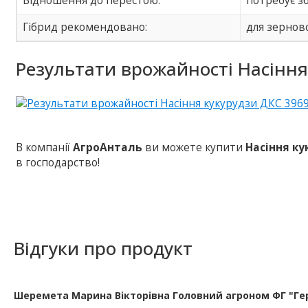
Відношення до перестою:
потребує з
Гібрид рекомендовано:
для зернов
Результати врожайності Насіння
В компанії
АгроАнталь
ви можете купити
Насіння ку
в господарство!
Відгуки про продукт
Шеремета Марина Вікторівна Головний агроном ФГ "Гер