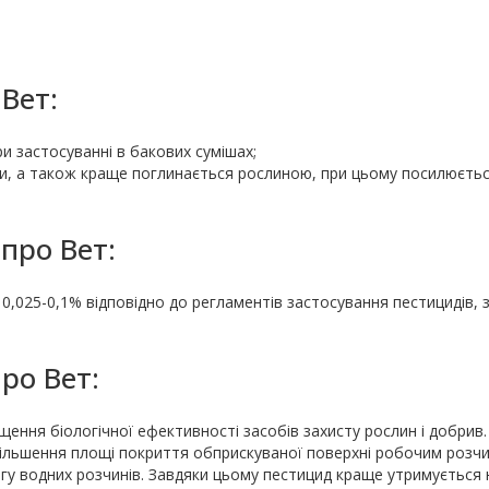
Вет:
и застосуванні в бакових сумішах;
ни, а також краще поглинається рослиною, при цьому посилюєть
про Вет:
0,025-0,1% відповідно до регламентів застосування пестицидів, 
ро Вет:
щення біологічної ефективності засобів захисту рослин і добрив.
більшення площі покриття обприскуваної поверхні робочим розч
у водних розчинів. Завдяки цьому пестицид краще утримується 