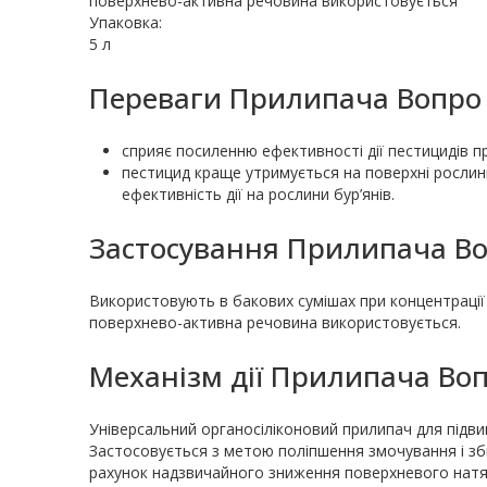
поверхнево-активна речовина використовується
Упаковка:
5 л
Переваги Прилипача Вопро 
сприяє посиленню ефективності дії пестицидів пр
пестицид краще утримується на поверхні росли
ефективність дії на рослини бур’янів.
Застосування Прилипача Во
Використовують в бакових сумішах при концентрації 
поверхнево-активна речовина використовується.
Механізм дії Прилипача Воп
Універсальний органосіліконовий прилипач для підви
Застосовується з метою поліпшення змочування і з
рахунок надзвичайного зниження поверхневого натяг