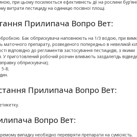
ною, при цьому посилюється ефективність дії на рослини бур’яні
му витрати пестициду на одиницю посівної площі.
стання Прилипача Вопро Вет:
обробкою. Бак обприскувача наповнюють на 1/3 водою, при вим
ть маточного препарату, розведеного попередньо в невеликій кіл
сті відповідно до регламентів застосування пестицидів, з якими
. У приготовлений робочий розчин вливають заздалегідь відвед
заправку обприскувача);
5-8;
дин.
стання Прилипача Вопро Вет:
етикетку.
рилипача Вопро Вет:
кремому випадку необхідно перевіряти препарати на сумісність.