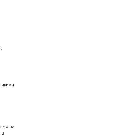
ся
з якими
ином за
на