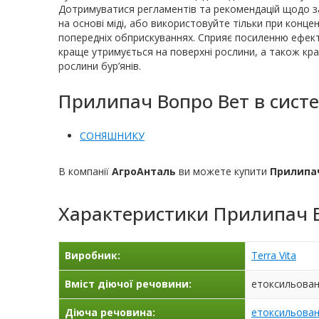
Дотримуватися регламентів та рекомендацій щодо за
на основі міді, або використовуйте тільки при конце
попередніх обприскуваннях. Сприяє посиленню ефекти
краще утримується на поверхні рослини, а також кр
рослини бур’янів.
Прилипач Вопро Вет в систе
СОНЯШНИКУ
В компанії
АгроАнталь
ви можете купити
Прилипа
Характеристики
Прилипач 
Виробник:
Terra Vita
Вміст діючої речовини:
етоксильовани
Діюча речовина:
етоксильован