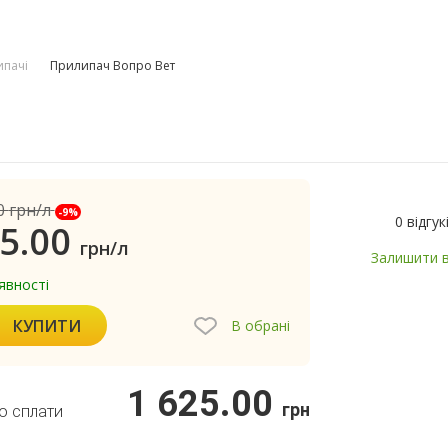
ипачі
Прилипач Вопро Вет
0
грн/л
-9%
0 відгук
5.00
грн/л
Залишити в
явності
КУПИТИ
В обрані
1 625.00
грн
о сплати