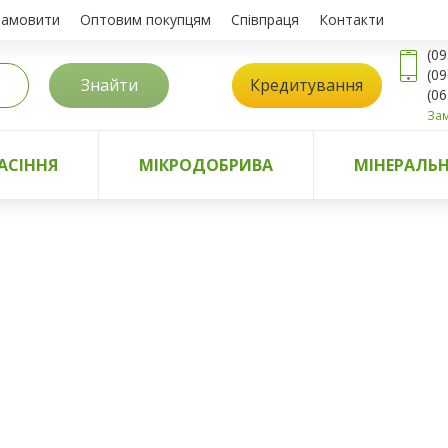
замовити
Оптовим покупцям
Співпраця
Контакти
(09
(09
Знайти
Кредитування
(06
Зам
АСІННЯ
МІКРОДОБРИВА
МІНЕРАЛЬН