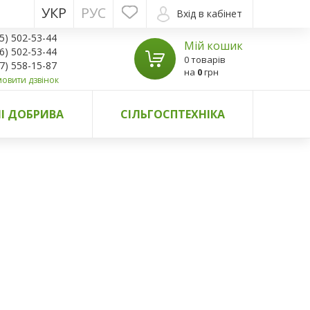
УКР
РУС
Вхід в кабінет
5) 502-53-44
Мій кошик
6) 502-53-44
0 товарів
7) 558-15-87
на
0
грн
овити дзвінок
І ДОБРИВА
СІЛЬГОСПТЕХНІКА