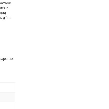
аратами
ися в
ицид
 дії на
дарство!