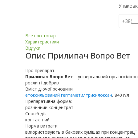
Упаковк
Все про товар
Характеристики
Відгуки
Опис
Прилипач Вопро Вет
Про препарат:
Прилипач Вопро Вет
– універсальний органосіліко
рослин і добрив
Вміст діючої речовини:
етоксильований гептаметилтрисилоксан
, 840 г/л
Препаративна форма:
розчинний концентрат
Спосіб дії:
контактний
Норма витрати:
використовують в бакових сумішах при концентрації 