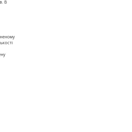
в. В
кненому
ькості
ену