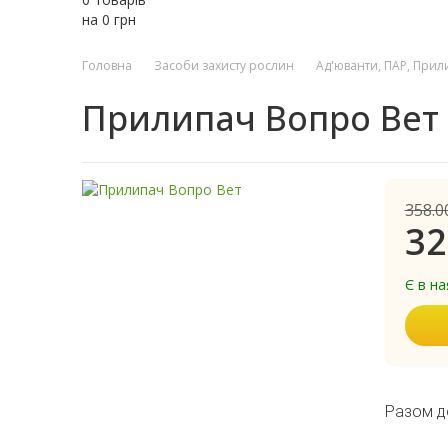
на
0
грн
Головна
Засоби захисту рослин
Ад'юванти, ПАР, Прил
Прилипач Вопро Вет
358.0
32
Є в на
Разом д