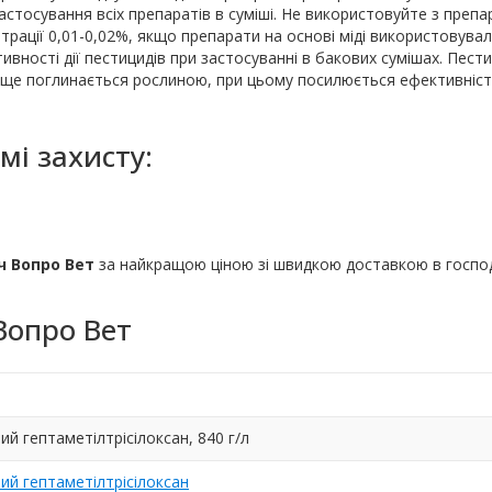
стосування всіх препаратів в суміші. Не використовуйте з преп
нтрації 0,01-0,02%, якщо препарати на основі міді використовувал
вності дії пестицидів при застосуванні в бакових сумішах. Пест
аще поглинається рослиною, при цьому посилюється ефективність
мі захисту:
ч Вопро Вет
за найкращою ціною зі швидкою доставкою в госпо
Вопро Вет
й гептаметілтрісілоксан, 840 г/л
ий гептаметілтрісілоксан