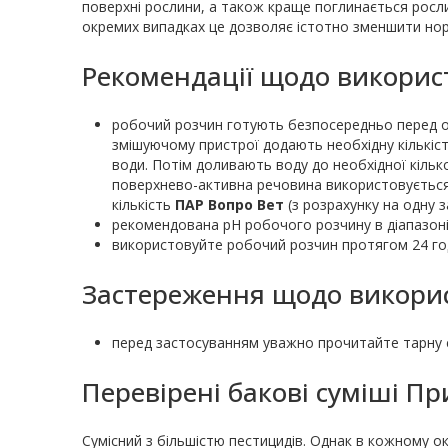
поверхні рослини, а також краще поглинається росли
окремих випадках це дозволяє істотно зменшити нор
Рекомендації щодо викори
робочий розчин готують безпосередньо перед 
змішуючому пристрої додають необхідну кількіс
води. Потім доливають воду до необхідної кілько
поверхнево-активна речовина використовується
кількість
ПАР Вопро Вет
(з розрахунку на одну 
рекомендована рН робочого розчину в діапазоні 
використовуйте робочий розчин протягом 24 го
Застереження щодо викори
перед застосуванням уважно прочитайте тарну 
Перевірені бакові суміші П
Сумісний з більшістю пестицидів. Однак в кожному о