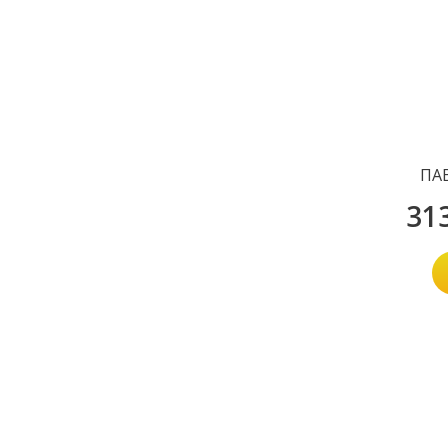
ПАВ
31