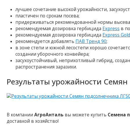
лучшее сочетание высокой урожайности, засухоус
пластичен по срокам посева;
придерживаться рекомендованной нормы высева
рекомендуемая дозировка гербицида
Express
в по
рекомендуемая дозировка гербицида
Express Gol
рекомендуется добавлять
ПАВ Тренд 90
;
в зоне степи и южной лесостепи хорошо сочетаетс
создании уборочного конвейера;
засухоустойчивый, неприхотливый гибрид, создан
распространения заразихи.
Результаты урожайности Семян 
В компании
АгроАнталь
вы можете купить
Семена п
доставкой в хозяйство!