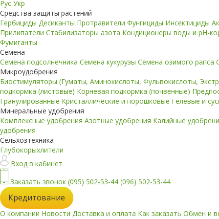
Рус
Укр
Средства защиты растений
Гербициды
Десиканты
Протравители
Фунгициды
Инсектициды
А
Прилипатели
Стабилизаторы азота
Кондиционеры воды и pH-к
Фумиганты
Семена
Семена подсолнечника
Семена кукурузы
Семена озимого рапса
Микроудобрения
Биостимуляторы (Гуматы, Аминокислоты, Фульвокислоты, Экст
подкормка (листовые)
Корневая подкормка (почвенные)
Предпо
Гранулированные
Кристаллические и порошковые
Гелевые и су
Минеральные удобрения
Комплексные удобрения
Азотные удобрения
Калийные удобрен
удобрения
Сельхозтехника
Глубокорыхлители
Вход в кабинет
Заказать звонок
(095) 502-53-44
(096) 502-53-44
Кредитование
О компании
Новости
Доставка и оплата
Как заказать
Обмен и в