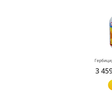
Гербици
3 45